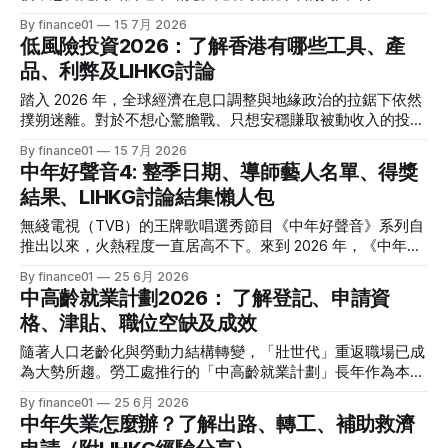
比增速放緩至 3.5%，通脹壓力進一步減退，美聯儲於年內減
By finance01
15 7月 2026
息的預期再度升溫。 當定期存款利率逐漸從高位回落，如何
低風險投資2026：了解香港有哪些工具、產
將資金轉投至能夠產生穩定現金流的收息資產，成為了今年投
品、利弊及LIHKG討論
資理財的核心課題。本文特別為您搜集 2026 年 7 月最新市場
數據，盤點港股、美股及基金三大領域共 15 隻熱門收息工
踏入 2026 年，全球經濟在息口調整與地緣政治的拉鋸下依然
具，並深度拆解背後的潛在風險，助您在新一季度穩健收息！
撲朔迷離。對於不想心驚膽戰、只想安穩賺取被動收入的投資
2026年三大領域：15隻熱門收息工具一覽表 為了方便您快速
者而言，「低風險投資」無疑是資產配置的壓艙石。 香港市
By finance01
15 7月 2026
格價與部署，以下先將這 15 隻橫跨港股、美股及基金的明星
場目前有相當多穩健的防守型工具。本文為大家盤點 2026 年
中年好聲音4: 整季日期、導師藝人名單、得獎
收息產品進行系統性匯總： 範疇代號 / 名稱產品性質2026年
香港最新主流低風險投資產品，橫向比較其利弊，並揭秘連登
估算年化股息率 / 派息率派息頻率核心定位與優勢港股中國移
結果、LIHKG討論結集懶人包
（LIHKG）「財經台」巴打們最真實、最不留情面的毒舌評
動 (00941)通訊藍籌6.5% - 6.6%半年配國企巨頭，現金流極
價！ 2026年香港熱門低風險投資工具一覽 在香港，低風險投
無綫電視（TVB）的王牌歌唱選秀節目《中年好聲音》系列自
強，兼具防守與增長。港股中國海洋石油 (00883)能源藍籌
資主要圍繞「保本」與「高流動性」展開。以下是 2026 年最
推出以來，火熱程度一直居高不下。來到 2026 年，《中年好
5.8% - 6.0%半年配受益於地緣政治與油價，
受市場歡迎的 5 大產品比較： 投資工具2026年預估年回報率
聲音 4》依舊是全港市民茶餘飯後的娛樂焦點。本季不僅迎來
By finance01
25 6月 2026
資金鎖定期適合對象風險等級港元/美元定期存款2.4% - 4.0%1
了更新穎的賽制，舞台與音響規格全面升級，參賽者的背景更
中高齡就業計劃2026： 了解登記、申請資
個月至1年不等追求絕對保本、懶得操作的人⭐ (極低)美國國庫
是臥虎藏龍，由退隱江湖的昔日歌手到各行各業的隱世歌王，
債券 (T-Bills)4.0% - 4.5%1個月至30年不等懂得用美股 App、
格、津貼、職位空缺及成效
再次掀起全城「追星」與「懷舊」熱潮。 如果你錯過了部分
追求比定存更高息的人⭐ (極低) 香港政府零售債券
精彩集數，或者想一氣呵成重溫整季的精華，這篇《中年好聲
隨著人口老齡化與勞動力結構轉變，「壯世代」重返職場已成
音 4》全方位懶人包將為你系統化地盤點整季賽期、星級陣
為大勢所趨。勞工處推行的「中高齡就業計劃」長年作為本港
容、終極結果，並結集連登（LIHKG）討論區最地道的爆笑與
僱主與熟齡求職者之間的橋樑，旨在透過發放培訓津貼，鼓勵
By finance01
25 6月 2026
血淚評價！ 《中年好聲音 4》整季賽期與播放時間表 本季
企業聘用年長勞動力。本文將為您全面拆解 2026 年最新優化
中年失業怎麼辦？了解出路、轉工、補助救濟
《中年好聲音 4》橫跨了 2025 年底至 2026 年第二季，整季
後的計劃內容，包括求職者登記流程、申請資格、津貼金額、
的戰線拉得相當漫長，分階段的對決更具張力。以下為整季的