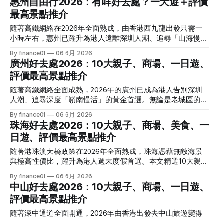
惠州自由行2026：有咩好去處？一天遊＋評價
地圖 或 百度地圖（Google Maps 在內地無法正常導航）。 *
在很多香港打工仔眼中，大灣區週末短途遊的第一站往往是深
叫車與外送： 滴滴出行（可整合在支付寶內）、美團（點外
最高景點推介
圳的各大商場。然而，當深圳的網紅店開始流於公式化、熱門
賣、查餐廳評價極方便）。 2. 機場與市區交通 上海擁有兩個
餐廳動輒排隊兩小時起步時，精明的旅行者在 2026 年早已將
隨著高鐵網絡在2026年全面熟成，由香港西九龍出發只需一
主要機場，依據你的航班選擇最合適的接駁方式： * 浦東國際
目光投向了擁有深厚歷史底蘊的武術與美食之都——佛山。
小時左右，惠州已躍升為港人遠離深圳人潮、追尋「山海慢
機場 (PVG)： 距離市區較遠。若想體驗地表最快速度，可搭
踏入2026年，隨著廣佛地鐵網絡與高鐵大動脈的完美無縫接
活」的性價比之王。本文為你精選2026惠州評價最高景點，
乘磁浮列車，僅需8分鐘即可抵達地鐵「
By finance01
06 6月 2026
駁，香港人前往佛山自由行變得空前輕鬆。由香港西九龍站出
並附上精華一天遊路線與實用錦囊，帶你輕鬆出發！ 一、
廣州好去處2026：10大親子、商場、一日遊、
發，乘坐高鐵只需約 1 小時 20 分鐘即可直達佛山西站，或者
2026年惠州自由行新優勢：高鐵直達的「山海慢活」 當大部
坐到廣州南站直接轉乘佛山地鐵 2 號線，半小時內即可殺入佛
評價最高景點推介
份香港打工仔週末湧入深圳各大商場，面對排隊兩小時起跳的
山市中心。 佛山最無可比擬的優勢，在於它完美揉合了「世
餐廳和密密麻麻的人潮感到無奈時，精明的旅行者早已將目光
隨著高鐵網絡全面成熟，2026年的廣州已成為港人告別深圳
界級非物質文化遺產（武術、醒獅、剪紙）」與「頂級粵菜發
投向了緊鄰深圳的「綠色後花園」——惠州。 踏入2026年，
人潮、追尋深度「嶺南慢活」的黃金首選。無論是老城區的文
源地（順德菜）」。這裡的整體物價水平比深圳便宜近三成，
隨著贛深高鐵與廣汕高鐵的全面交織，香港人去惠州自由行變
青老宅、頂級購物商場，還是世界級的室內滑雪與野生動物樂
空間感更廣闊。無論是想看一場震撼心靈的飛鴻醒獅表演，還
By finance01
06 6月 2026
得空前便利。由香港西九龍站出發，乘坐高鐵直達惠州北站或
園，廣州都展現出極高的性價比與娛樂層次。本文為你盤點10
是在街頭巷尾尋覓一碗最正宗的雙皮奶，佛山都能讓你用極高
珠海好去處2026：10大親子、商場、美食、一
惠州南站（原惠城南站），最快只需一小時左右。 惠州最迷
大親子、商場及一日遊評價最高景點，帶你輕鬆玩轉羊城！
的性價比，贏回一個體面、充實且大飽口福的週末
人的地方，在於它完美平衡了「深厚的嶺南文史底蘊」與「震
日遊、評價最高景點推介
一、 2026 為什麼選擇廣州？高鐵時代的「反向旅遊」與極致
撼的天然山海風光」。這裡的整體消費水平比深圳便宜近三至
內卷 當大部份打工仔在週末湧入深圳福田或羅湖，面對排隊
隨著港珠澳大橋政策在2026年全面熟成，珠海憑藉無敵海景
四成，空間感極大。無論是走進蘇東坡當年謫居的湖畔古蹟，
兩小時起跳的餐廳感到無奈時，精明的香港人早已坐上西九龍
與極高性價比，躍升為港人週末度假首選。本文精選10大親
還是在江邊大啖正宗的客家糭與鹽焗雞，惠州都能讓你用極低
高鐵，只需大約一個小時，便直達廣州核心區。 踏入2026
子、商場、美食及一日遊評價最高景點，帶你輕鬆玩轉珠海！
的成本，換取最高質素的體面假期。 二、 2026 惠州 5 大評價
By finance01
06 6月 2026
年，廣州憑藉其深厚的歷史底蘊與大灣區「食在廣州」的終極
一、 2026 為什麼選擇珠海？海風、慢活與極致性價比 提起北
最高景點推介 綜合2026年各大旅遊平台與港人實測的最新口
中山好去處2026：10大親子、商場、一日遊、
美譽，成為跨境旅遊的性價比之王。這裡的消費水平普遍比深
上消費，大部份香港人直覺會先想到深圳。然而踏入2026
碑，去惠州絕對不能錯過以下五大核心景點：
圳再便宜大約兩至三成，且空間感更大。廣州成功將「老西
評價最高景點推介
年，隨着「港車北上」及跨境巴士配套的全面普及，珠海這座
關」的傳統嶺南文化與最前衛的黑科技商場完美揉合，無論是
沿海城市以其獨特的「慢活」節奏與「無敵海景」，成功在銀
隨著深中通道全面開通，2026年由香港出發去中山旅遊變得
想要帶一家大細瘋狂放電，還是與另一半來一場文青感滿滿的