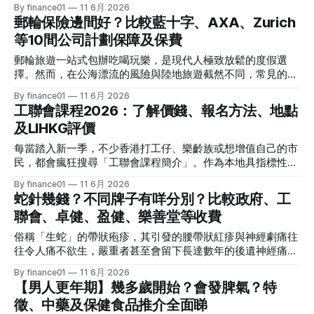
策紅利，首先必須分清強積金帳戶內的不同供款結構。
By finance01
11 6月 2026
的核心焦慮：控制權與競爭力的流失（男怕無能）男性的社會
您全面拆解政府「中央登記名冊」的運作、全港熱門地點、近
郵輪保險邊間好？比較藍十字、AXA、Zurich
化教育自幼便將「成功、財富、性能力、家庭頂梁柱」與其男
乎零成本的價錢、利弊分析及完整的申請程序，助您優雅規劃
性尊嚴（Ego）死死綁定。步入中年，體力下滑、晨勃減少、
等10間公司計劃保障及保費
圓滿的生命謝幕。 甚麼是綠色殯葬？核心觀念與中央登記名
職場上被後生仔（年輕人）威脅，這一切都讓男性產生一種
冊 「生於自然，歸於自然。」綠色殯葬是指在處理先人骨灰
郵輪旅遊一站式包辦吃喝玩樂，是現代人極致放鬆的度假選
「世界正在失去控制」的極度恐慌。 * 女性的核心焦慮：依附
時，摒棄傳統購置骨灰龕位或土葬的做法，改以「紀念花園撒
擇。然而，在公海漂流的風險與陸地旅遊截然不同，常見的感
關係的瓦解與容貌消逝（女怕無價值）女性的中年危機多伴隨
灰」或「海上撒灰」的方式，將骨灰化作塵土，與大自然合二
冒、颱風改道甚至突發重病，若無專屬旅保保障，分分鐘要背
着家庭結構的劇烈變動。
By finance01
11 6月 2026
為一。 為了推廣這種與環境共生、將思念留在心間的殯葬文
負天價醫療費。本文為大家深挖郵輪保險的關鍵條款，全面比
工聯會課程2026：了解價錢、報名方法、地點
化，食物環境衛生署（食環署）推出了「綠色殯葬中央登記名
較藍十字、AXA、Zurich（蘇黎世）等10間香港主流保險公司
冊」。 1. 「中央登記名冊」的運作機制 這是一項極具人性化
及LIHKG評價
的保障及保費，助你精明啟航！ 為什麼普通的旅遊保險不夠
的自主規劃工具。許多市民擔心自己雖然想選擇綠色殯葬，但
用？解密三大「郵輪特約條款」 很多旅人在買保險時，常圖
每當踏入新一季，不少香港打工仔、樂齡族或想增值自己的市
百年歸老後，子女或親屬可能因為傳統觀念、長輩壓力，最終
方便直接用信用卡附送的旅遊保險，或是盲目在網上買一份最
民，都會瘋狂搜尋「工聯會課程簡介」。作為本地具指標性的
仍為自己購買昂貴的骨灰位。 * 預先登記，保障心願： 凡年
便宜的常規旅保。然而，當郵輪駛入公海，你便進入了無信
民間進修機構，工聯會業餘進修中心以其種類多元、性價比極
滿 18 歲的香港市民，不論目前的健康狀況，
By finance01
11 6月 2026
號、醫療資源極度受限的環境。合格的「郵輪保險」必須包含
高的特色深入民心。本文將為您全面拆解 2026 最新季度課程
蛇針幾錢？不同牌子有咩分別？比較政府、工
以下普通旅保通常列為「不保事項」的核心條款： 1. 公海緊急
的價錢預算、報名技巧、上課據點，並整合 LIHKG 連登網民
醫療救援（直升機緊急吊運） 在陸地上不舒服，可以直接叫
聯會、卓健、盈健、樂善堂等收費
的真實學藝體驗與吐槽，助您精明增值！ 2026 工聯會課程四
救護車去附近醫院。但在公海漂流時，若遇上急性闌尾炎、心
大熱門類別與價錢預算 工聯會的課程範疇可謂包羅萬象，由
俗稱「生蛇」的帶狀疱疹，其引發的腰帶狀紅疹與神經劇痛往
臟病、嚴重中風等，船上的醫務室通常只能做基本維持。此
最傳統的「搵食考牌」技能，到極時髦的科技應用、休閒興趣
往令人痛不欲生，嚴重者甚至會留下長達數年的後遺神經痛。
時，必須召喚直升機或救難船進行海空聯動緊急吊運，將病人
一應俱全。其核心賣點在於收費低廉、堂數精簡，一般打工仔
打「蛇針（生蛇疫苗）」是目前醫學界公認最有效的預防手
送往最近的國家急救。這類緊急撤離與直升機吊運費用往往高
By finance01
11 6月 2026
不需大破費即可報讀。 我們來看看 2026 年最新熱門類別及常
段。面對市面上玲瑯滿目的體檢中心和醫療機構，蛇針究竟幾
達港幣數十萬至上百萬元。因此，保單內「緊急醫療救援」的
【男人更年期】幾多歲開始？會發脾氣？特
規價錢指南： 1. 建造及裝修水電類（連登仔力薦「神級」科
錢？不同牌子有什麼分別？本文為您全面比較政府、工聯會、
上限額度是否充足，是衡量一份郵輪保險好壞的首要標竿。 2
目） * 熱門課程： 家居水電檢查及維修實務班、冷氣機（分
徵、中藥及保健食品推介全面睇
卓健、盈健、樂善堂等最新收費，助您精明防疫！ 蛇針不同