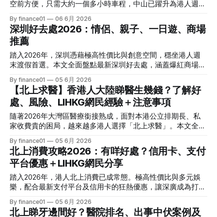
髮族與年輕打工仔心中殺出一條血路。 相比起深圳商場的擁
空前方便，只需大約一個多小時車程，中山已躍升為港人週末
廣式「飲茶慢活一日遊」，廣州都能滿足你的所有願望。
擠與急速，珠海多了一份海濱城市的悠閒。這裡的消費水平普
短途度假的熱門首選。本文為你精選10大親子、商場及一日遊
二、 廣州 10 大熱門及評價最高景點精選 綜合2026年各大旅
By finance01
06 6月 2026
遍比深圳再便宜大約兩成，且擁有多個世界級的旗艦主題樂
評價最高景點，帶你輕鬆玩轉中山！ 為什麼2026年去中山？
遊平台與港人實測的最新口碑，以下為你精準盤點廣州最值得
深圳好去處2026：情侶、親子、一日遊、商場
園、充滿異國風情的歐式建築，以及無數能吃到現撈海鮮的地
「深中通道」時代的超高性價比 在過去，香港人去中山總覺
造訪的10大核心景點： 1. 長隆野生動物世界
道街區。無論是安排兩日一夜的家庭自駕遊，還是一日快閃的
推薦
得路途遙遠，不是要坐大半天跨境巴士，就是要到中港碼頭坐
食買玩行程，珠海都能讓你體面度假，在享受陽光海風的同
船。但踏入2026年，深中通道（深圳－中山通道）的營運已
踏入2026年，深圳憑藉極高性價比與創意空間，穩坐港人週
時，荷包完全零壓力。 二、 珠海 10 大熱門及評價最高景點精
經極其成熟，各區的跨境直通巴士全面開通，直接拉近了兩地
末渡假首選。本文全面盤點最新深圳好去處，涵蓋爆紅商場、
選 綜合2026年大眾點評、小紅書及港人討論區的最新實測口
的距離。 相比起深圳週末的人山人海，中山在2026年依然保
情侶約會浪漫點及親子放電勝地，附一日遊規劃。 2026 深圳
碑，以下為你精準盤點珠海最值得去的10大核心景點： 1. 珠
By finance01
05 6月 2026
持著獨特的慢活節奏。這裡除了有聞名全港的「石岐乳鴿」等
四大「天花板級」商場推介 深圳的商場早已跳出「純購物」
海長隆海洋王國（世界級親子地標） * 景點類型： 親子放
【北上求醫】香港人大陸睇醫生幾錢？了解好
極致美食，整體消費水平更比深圳便宜近三成。無論是想帶小
的框框，演變成集視覺藝術、極限運動與頂級美食於一身的超
電、海洋生態、機動遊戲 * 特
朋友去大型公園極限放電、陪另一半逛全新落成的高端商場，
處、風險、LIHKG網民經驗＋注意事項
級體驗中心。以下精選 2026 年最受港人追捧的四大核心商
還是安排一日遊深度打卡，中山都是一個能讓你體面放鬆、荷
場： 1. 南山萬象天地 (MixC World)：潮流與街頭藝術的縮影 *
隨著2026年大灣區醫療銜接熟成，面對本港公立排期長、私
包完全無壓力的「後花園」。 中山10大熱門及評價最高景點
賣點： 著名的「大象 High Elephant」藝術裝置所在地。商場
家收費貴的困局，越來越多港人選擇「北上求醫」。本文全面
精選 綜合2026年各大旅遊平台（如小紅書、美團及香港各大
採用「街區＋Mall」的獨特設計，將國際潮牌、獨立設計師店
拆解內地睇醫生的收費、好處與風險，並結合連登網民經驗，
討論區）的最新口碑，我們為你精選出以下10個兼具娛樂、拍
By finance01
05 6月 2026
與綠意盎然的戶外步行街完美結合。 * 2026必訪： 街區內開
奉上精明自救指南。 香港人北上求醫的三大核心好處 過去香
照與親子功能的必去景點： 1. 孫中山故居紀念館（評價最高、
北上消費攻略2026：有咩好處？信用卡、支付
滿了全深圳最內卷的網紅咖啡店與美式餐酒館（Bistro），極
港人北上主要是為了洗牙、修復牙齒或進行醫美療程。然而踏
必去文化地標） * 景點類型：
適合吹着微風一邊嘆咖啡一邊看帥哥美女，充滿強烈的現代都
平台優惠＋LIHKG網民分享
入2026年，這股「北上潮」已蔓延至常規門診、高階影像檢
市感。 2. 寶安前海壹方城 (Uniwalk)：全深圳體量最大的餐飲
查（如 MRI、CT）以及慢性病調理。驅使香港打工仔與退休族
踏入2026年，港人北上消費已成常態。極高性價比與多元娛
天堂 * 賣點： 地鐵直達，單日客流量長年雄踞深圳前列。這
紛紛跨界求醫的核心原因，不外乎以下三點： 1. 效率極高：打
樂，配合最新支付平台及信用卡的狂熱優惠，讓深廣成為打工
裡擁有超過 500
破公立醫院「排期到眼盲」的宿命 在香港公立醫院，普通科
仔週末首選。本文全面拆解2026最新省錢攻略與連登網民真
By finance01
05 6月 2026
或專科門診的輪候時間動輒以「年」為單位。照一張磁力共振
實口碑。 2026 北上消費火熱不減：打工仔北上到底有咩好
北上睇牙邊間好？醫院排名、出事中伏案例及
（MRI）或電腦斷層掃描（CT），穩定個案排上一年半載可謂
處？ 隨著跨境交通配套的全面熟成，週末「北上度假」已不