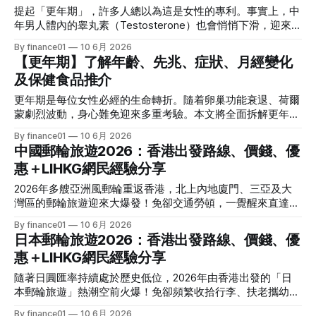
體式）維修速成班、木器油漆實習、水喉工中工考牌班。 * 學
牌子有咩分別？新舊一代核心對比 在香港，市面上主要存在
提起「更年期」，許多人總以為這是女性的專利。事實上，中
費預算： 約 $700 至 $1,800 不等（
過兩款不同的生蛇疫苗，分別是舊一代的「減毒活疫苗
年男人體內的睾丸素（Testosterone）也會悄悄下滑，迎來醫
（Zostavax / 康柏苗）」以及現時成為絕對主流的新一代「重
學上稱為「遲發性性腺功能減退症」的男人更年期。當家中的
By finance01
10 6月 2026
組輔助帶狀疱疹疫苗（Shingrix / 欣剋疹）」。 兩者在保護
頂樑柱突然變得無故發脾氣、體力大不如前、甚至對凡事失去
【更年期】了解年齡、先兆、症狀、月經變化
率、針數及適用人群上有著決定性的分別： 比較項目新一代
興趣，這未必是自私或變心，而是身體正在發出求救訊號！
蛇針：Shingrix（欣剋疹）舊一代蛇針：Zostavax（康柏苗）
及保健食品推介
隱形的身心滑梯：男人更年期幾多歲開始？ 與女性更年期有
疫苗技術種類基因重組亞單位疫苗（非活疫苗）減毒活疫苗總
著明確的「停經」界線不同，男人的更年期是一場「靜悄悄的
更年期是每位女性必經的生命轉折。隨着卵巢功能衰退、荷爾
接種針數共 2 針（兩針需相隔 2 - 6 個月）僅需 1 針50歲或以
游擊戰」。 女性的雌激素通常在五十歲左右呈現斷崖式下
蒙劇烈波動，身心難免迎來多重考驗。本文將全面拆解更年期
上保護率�
跌；而男性的主要性荷爾蒙——睾丸素（雄激素），則是從
的黃金年齡、早期先兆、常見症狀及月經規律變化，並為您精
By finance01
10 6月 2026
30歲 開始，每年以大約 1% 至 2% 的速度極其緩慢地遞減。 1.
選熱門的熟齡保健食品推介，助您重拾舒適與自信，優雅擁抱
中國郵輪旅遊2026：香港出發路線、價錢、優
黃金高危年齡段 一般而言，大多數男性在 40歲至55歲 之間，
人生的第二春！ 了解更年期的黃金年齡與三大階段 更年期
體內的睾丸素水平會跌至需要發出警報的臨界點。到了 50歲
惠＋LIHKG網民經驗分享
（Menopause）在醫學上並非指一個單一的時間點，而是一
至60歲，由於工作壓力、不良生活習慣（如長期熬夜、飲酒）
個漸進的生理過渡時期。它是指女性卵巢功能從旺盛狀態逐漸
2026年多艘亞洲風郵輪重返香港，北上內地廈門、三亞及大
以及慢性病的疊加，更年期症狀會變得最為顯著。 2.
衰退，直到完全消失的轉折期。 1. 更年期的發生年齡 普遍而
灣區的郵輪旅遊迎來大爆發！免卻交通勞頓，一覺醒來直達內
言，正常女性的更年期通常發生在 45歲至55歲 之間。根據統
地沿海名城。本文為你拆解最新航線、價錢與連登網民熱議！
By finance01
10 6月 2026
計，亞洲女性的平均停經年齡大約在 50歲至51歲 左右。然
2026 香港出發中國內地郵輪主力航線與船隊盤點 踏入2026
日本郵輪旅遊2026：香港出發路線、價錢、優
而，受遺傳、生活習慣、營養狀況及情緒壓力等因素影響，個
年，香港母港出發的郵輪市場除了傳統的日韓、東南亞路線
體差異可以非常大。 * 早更（卵巢早衰）： 若在40歲以前就
惠＋LIHKG網民經驗分享
外，北上內地沿海城市的「國風航線」亦成為不遑多讓的流量
出現完全停經及更年期症狀，醫學上稱為「卵巢早衰」，建議
密碼。今年主要由幾艘深諳華人市場的大型巨輪坐鎮，出發港
隨著日圓匯率持續處於歷史低位，2026年由香港出發的「日
尋求婦產科醫生協助。 * 遲更： 部分女性到55歲後仍有規律
口與航線定位各有不同： 1. 麗星郵輪～領航星號 (Star
本郵輪旅遊」熱潮空前火爆！免卻頻繁收拾行李、扶老攜幼趕
月經，雖然延長了青春期，但雌激素長期刺激子宮內膜與乳
Navigator / Star Voyager) 貴為傳統經典品牌，7.7萬噸的《領
飛機的疲於奔命，只需在香港碼頭登船，便能優雅地一程玩轉
腺，需定期進行婦科檢查。 2. 更年期的三大生理階段 更年期
By finance01
10 6月 2026
航星號》於2026年正式重返香港，並以尖沙咀海運碼頭作為