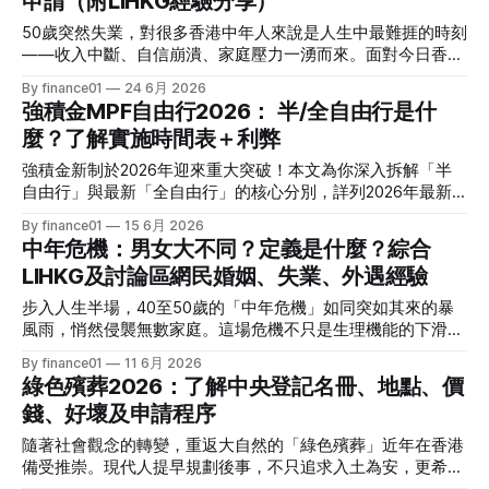
申請（附LIHKG經驗分享）
熱門職位空缺以及計劃的實際成效，助您重燃事業第二春！
核心賽期時間線： * 全球海選招募：2025 年 8
一、 2026 中高齡就業計劃：核心理念與雙向登記指南 勞工處
50歲突然失業，對很多香港中年人來說是人生中最難捱的時刻
的「中高齡就業計劃」（Employment Programme for
——收入中斷、自信崩潰、家庭壓力一湧而來。面對今日香港
Middle-aged）是一項雙向互惠方案。政府並非直接「派錢」
的經濟現實，愈來愈多40至60歲打工仔因企業重組、行業萎
By finance01
24 6月 2026
給求職者，而是透過「僱主僱員共同培訓」的模式：由勞工處
縮而被逼離開職場。但正如網絡上許多過來人所說：「失業唔
強積金MPF自由行2026： 半/全自由行是什
向聘用中高齡人士的僱主發放誘因（在職培訓津貼），以抵銷
代表失敗，人生唔止得打工一條路。」本文整合最新政府補助
初期適應與培訓的成本，從而大大提升企業聘用熟齡員工的意
麼？了解實施時間表＋利弊
計劃、ERB再培訓資源及LIHKG真實心聲，幫你一步步找到出
願。 不論您是尋求轉行的求職者，還是正缺乏人手的企業
路。 面對現實：中年失業有幾普遍？ 根據政府統計及媒體報
強積金新制於2026年迎來重大突破！本文為你深入拆解「半
HR，2026 年的最新登記方法都已全面數位化： 1. 求職者（中
道，香港約有350萬中年人士（35至64歲），當中不少面臨
自由行」與最新「全自由行」的核心分別，詳列2026年最新
高齡人士）登記流程 * 第一步： 只要您年滿 40歲或以上，可
「中年危機」。2025年3月至5月失業率升至3.5%，失業人數
實施時間表，並客觀分析其利與弊，助你靈活運用「積金易」
在勞工處轄下的任何一間就業中心、
By finance01
15 6月 2026
約達135,800人，建造業、零售業及地產等行業尤其受影響。
平台，真正掌控自己的退休命運！ 迎來歷史性轉折：2026強
中年危機：男女大不同？定義是什麼？綜合
與此同時，有報道指出近期中年輕生個案有所上升，30至49
積金自主新時代 對於香港超過 450 萬名打工仔而言，強積金
歲男性的輕生率升幅明顯，背後原因之一正是失業帶來的經濟
LIHKG及討論區網民婚姻、失業、外遇經驗
（MPF）一直是退休保障的重要支柱。然而，過去大半資金被
壓力。 對於50歲的人而言，失業的打擊不僅是財務層面——
「鎖死」在僱主指定的受託人帳戶中，往往讓員工感到無奈。
步入人生半場，40至50歲的「中年危機」如同突如其來的暴
它觸動的是身份認同、家庭角色和對未來的期望。正因如此，
隨着「積金易」（eMPF）平台於2026年初完成全港所有受託
風雨，悄然侵襲無數家庭。這場危機不只是生理機能的下滑，
了解可用的資源、補助及出路，是走出困境的第一步。 第一
人的全面接入，港府近年大力推動的強積金「全自由行」
更是職場、婚姻與自我價值的海嘯。綜合 LIHKG 連登討論區
步：緊急財務安排 失業初期，現金流管理最為關鍵。在正式
By finance01
11 6月 2026
（Full Portability）亦於2026年正式分階段落實。 這項被譽為
及各大本地討論區網民的血淚分享，男與女面對中年危機的表
申請長期援助之前，以下幾個緊急選項可先考慮： 公益金及
綠色殯葬2026：了解中央登記名冊、地點、價
強積金制度建立二十多年來最顛覆性的改革，徹底打破了以往
現與痛點大相徑庭。本文將深挖男女在失業、婚姻與外遇中的
時雨基金 這是針對突發性經濟困難
由僱主主導強積金帳戶的舊格局。在2026年的今天，打工仔
錢、好壞及申請程序
不同心態，赤裸呈現香港熟齡族的身心修羅場。 中年危機的
要如何理解這項新政策？「半自由行」與「全自由行」到底有
男女本質：男怕「無能」，女怕「無價值」 在香港這個高
隨著社會觀念的轉變，重返大自然的「綠色殯葬」近年在香港
何本質上的不同？以下為你奉上最全面的實用指南。 一分鐘
壓、凡事講求效率與成就的社會中，中年危機（Midlife
備受推崇。現代人提早規劃後事，不只追求入土為安，更希望
搞懂概念：什麼是「半自由行」與「全自由行」？ 要享受政
Crisis）對男女的打擊核心有着本質上的結構性差異。 * 男性
化作春泥、歸於大海，為下一代留下永續的綠色環境。本文為