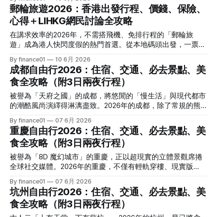
沖繩海島或九州歷史名城。這篇攻略將全面拆解2026最新日
的整個歷程可能長達 5 至 10 年，
郵輪旅遊2026：香港出發行程、價錢、保險、
母港。該船主打3至5晚的精緻短線深度遊，將極具情懷的亞洲
本航線、隱藏價錢、激抵優惠，並整合LIHKG連登網民的真實
式款待重新帶回本港。其核心內地航線為「香港➔中國廈門➔
心得＋LIHKG網民討論全攻略
經驗與吐槽，帶你避坑省錢玩到盡！ 2026 香港出發日本熱門
香港」的3天2晚快閃公海與靠岸遊，因海運碼頭地理位置無敵
航線與主力郵輪大盤點 在2026年，香港母港出發往日本的郵
在講求效率的2026年，不需搭飛機、免排行程的「郵輪旅
方便，下樓即登船，成為2026年上班族週末微度假的核心首
輪選擇更為豐富，主要由兩大深耕香港市場的郵輪品牌坐鎮。
遊」成為港人快閃度假的熱門首選。從本地碼頭出發，一票便
選。 2. 鼓浪嶼號 (Piano Land) 作為中國旅遊集團與中遠海運
依據你的假期長短，航線主要分為短線的「沖繩度假風」與長
包辦了吃喝玩樂。本文全面拆解2026最新航線、隱藏收費、
合資打造的旗艦國風郵輪，7萬噸的《鼓浪嶼號》在2026年上
By finance01
10 6月 2026
線的「九州/本州深度遊」： 1. 兩大主力巨輪核心對比 * 皇家
保險及連登網民的正反極端評價，助你精明啟航！ 在講求效
半年（1月至5月）高頻率進駐啟德郵輪
成都自由行2026：住宿、交通、必去景點、美
加勒比國際遊輪——海洋光譜號 (Spectrum of the Seas) * 排
率的2026年，不需搭飛機、免排行程的「郵輪旅遊」成為港
水量：16.8 萬噸 * 出發碼頭：啟德郵輪碼頭 * 2026檔期：主
食全攻略（附3日兩夜行程）
人快閃度假的熱門首選。從本地碼頭出發，一票便包辦了吃喝
打春季、秋季及聖誕跨年航季。 * 特色：高科技娛樂旗艦，設
玩樂。本文全面拆解2026最新航線、隱藏收費、保險及連登
被譽為「天府之國」的成都，將悠閒的「慢生活」與現代都市
有北極星觀景台、甲板跳傘、模擬衝浪及大型室內運動館，極
網民的正反極端評價，助你精明啟航！ 2026 香港出發精選郵
的潮酷風尚演繹得淋漓盡致。2026年的成都，除了常規的熊
適合年輕群體、情侶及親子家庭。 * 名勝世界郵輪——名勝世
輪與熱門航線懶人包 踏入2026年，香港的郵輪市場迎來全面
貓朝聖與麻辣火鍋，更因國風餐秀與東郊記憶的文創熱潮再度
界壹號
By finance01
07 6月 2026
復甦與升級。今年主要由兩大傳統郵輪巨頭進駐香港母港，分
成為自由行首選。這篇最新的3日2夜全攻略，將帶你漫步蓉
重慶自由行2026：住宿、交通、必去景點、美
別為追求極致娛樂體驗的皇家加勒比國際遊輪「海洋光譜號」
城，沉浸式體驗這座城市的鬆弛與魔幻！ 一、2026 成都行前
（Spectrum of the Seas），以及主打亞洲本土風味、性價比
食全攻略（附3日兩夜行程）
準備與智慧交通 成都的城市公共交通極其智慧與便利，出行
極高的麗星郵輪「領航星號」（Star Voyager）。兩者各有特
前做好以下準備，即可無縫開啟旅程。 1. 行前核心 APP 與觀
被譽為「8D 魔幻城市」的重慶，正以超現實的立體景觀席捲
色，出發港口也大不相同： 1. 兩大主力郵輪核心對比 郵輪名
念 * 景點預約（極重要）： 2026年成都所有一線景點（如成
全球社交媒體。2026年的重慶，不僅有輕軌穿樓、現實版
稱排水量 / 載客量登船港口2026 航季檔期主打特色 皇家加勒
都大熊貓繁育研究基地、武侯祠、杜甫草堂、三星堆博物館）
《千與千尋》的璀璨夜景，更融合了新潮的沉浸式巴渝餐秀與
比 【海洋光譜號】 16.8 萬噸
By finance01
07 6月 2026
均實行全面實名制線上預約。尤其是熊貓基地與三星堆，旺季
極致的賽博朋克高空體驗。不論是火辣的老火鍋，還是依山傍
坑州自由行2026：住宿、交通、必去景點、美
時務必提前 3-7 天在微信小程序上搶票，現場不設當日實體票
水的立體散策，這篇最新的3日2夜全攻略將帶你玩轉魔幻山
販售。 * 行動支付與乘車： 手機下載「支付寶」（Alipay），
食全攻略（附3日兩夜行程）
城！ 一、2026 重慶行前準備與山城交通 重慶因其獨特的「立
在首頁搜尋「成都電子乘車碼」，即可直接刷碼搭乘市內地鐵
體地形」著稱，導航與交通工具的選擇與一般城市截然不同。