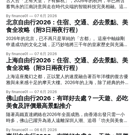
古人云「上有天堂，下有蘇杭」，2026年的杭州，早已將含
與公共汽車（巴士），完全不需準備零錢。 2. 機場與市區交
1. 行前必備觀念與 APP * 導航陷阱： 在重慶，高德地圖或百
蓄雋永的江南詩意與走在時代尖端的智能科技完美相融。這座
通 * 雙流國際機場 (CTU)： 距離市區較近。
度地圖是必備的，但請做好心理準備——導航顯示距離50公
因西湖而生的城市，不僅保留了紅牆古剎與煙雨斷橋的墨色浪
By finance01
07 6月 2026
尺，可能指的是「垂直高度」50公尺！遇到迷路時，問本地路
漫，更孕育出前衛的沉浸式宋韻宮宴與未來感十足的數字街
北京自由行2026：住宿、交通、必去景點、美
人往往比看地圖更管用。 * 智慧乘車： 下載「支付寶」
區。這篇最新的3日2夜自由行全攻略，帶你輕鬆漫遊這座新舊
（Alipay），在內搜尋「重慶電子乘車碼」，即可刷碼搭乘地
食全攻略（附3日兩夜行程）
交織的人間天堂！ 2026 杭州行前準備與智能交通 作為內地
鐵（重慶人稱「輕軌」）與公共汽車。 2. 市區地景交通體驗
「數字城市」的領頭羊，杭州的智慧旅遊體驗極為成熟。 1. 行
2026年的北京，已不再只是單純的「古都」。這座中軸線剛
重慶的交通工具本身就是景點，自由行時務必親自體驗： * 重
前必備 APP * 乘車與支付： 提前在手機下載「支付寶」
申遺成功的文化之城，正巧妙地將三千年的皇家歷史與充滿未
慶軌道交通（輕軌）
（Alipay）並綁定境外信用卡。在支付寶內搜尋「杭州乘車
來感的話題地標、時髦的亮馬河夜遊完美融合。不論你是想尋
By finance01
07 6月 2026
碼」，即可一碼通行全市的地鐵與公交車（公共汽車）。 * 景
找紅牆綠瓦的古典浪漫，還是想體驗走在潮流尖端的京城夜生
上海自由行2026：住宿、交通、必去景點、美
點預約： 杭州大部分核心景點（如靈隱寺、西溪濕地、浙江
活，這篇全新的3日2夜自由行全攻略，將帶你無縫穿梭於新舊
省博物館之江館區）均採實名制預約，建議透過微信小程序
食全攻略（附3日兩夜行程）
北京之間！ 一、2026 北京行前準備與市區交通 來到北京自由
（如「西湖旅遊」）提前1-3天登記及購票。 2. 機場與高鐵接
行，現代化的智慧旅遊體驗已經非常成熟，提前準備好以下幾
上海這座魔幻之都，正以驚人的速度融合著百年洋樓的復古優
駁 * 杭州蕭山國際機場 (HGH)： 旅客可直接在機場搭乘地鐵
點能讓旅程輕鬆加倍。 1. 核心 APP 準備 * 預約必備： 微軟的
雅與未來感十足的摩天大樓。2026年的上海，除了經典的外
19號線（快線），僅需約30-40分鐘便能直達市中心（如杭州
各類官方小程序或「京通」小程序。目前北京所有一線景點
灘風光，更有全新升級的潮流街區與室內真雪樂園相繼引爆話
東站、西湖文化廣場），班次頻密且非常便捷。
By finance01
07 6月 2026
（如故宮、天壇、頤和園）均已實行全面實名制預約，故宮甚
題。不論是快閃度假還是文青散策，這篇最新的3日2夜全攻略
佛山自由行2026：有咩好去處？一天遊、必吃
至需要提前7天搶票，現場絕無當日票販售，務必提前搞定。
將帶你無縫玩轉新舊上海！ 一、2026 上海行前準備與市區交
* 地圖與乘車： 下載「高德地圖」或「百度地圖」。乘車時，
美食及評價最高景點推介
通 出發到上海自由行，搞定網絡與交通支付，旅程就成功了
可直接在支付寶內搜尋「北京軌道交通乘車碼」或「北京公交
一半。 1. 行前必備 APP 在內地旅遊，建議提前下載好以下幾
隨著高鐵直達網絡在2026年全面成熟，由香港出發只需一小
碼」，開通後即可直接刷碼進站。 2. 機場接駁與市區交通 北
款核心應用程式： * 行動支付： 支付寶（Alipay）、微信支付
時多，佛山已躍升為港人遠離深圳人潮、追尋「功夫與美食慢
京目前擁有兩大國際機場，皆有高效的軌道交通與市區連接：
（WeChat Pay）。目前均可直接綁定香港或海外信用卡，在
活」的性價比之王。本文為你盤點佛山一天遊路線、必吃美食
* 首都國際機場 (PEK)： 位於東北方。
By finance01
06 6月 2026
上海日常消費、搭車基本不需攜帶現金。 * 地圖導航： 高德
及評價最高景點，助你精明出發！ 2026年佛山自由行新優勢