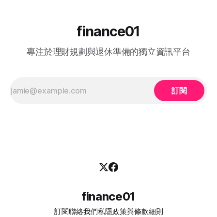
市場對這類人手有實際需求。 * Jooble、CTgoodjobs、
Parttime.hk 和 OfferToday 均可見專門搜尋「退休人士」的分
類，涵蓋全職、兼職及 Freelance 職位。 * We60 等銀齡資訊
finance01
平台整理了政府計劃與市場職位，協助退休人士了解再就業機
會及津貼。 由工種分佈來看，2026 年退休人士常見兼職方向
專注於理財規劃與退休準備的獨立資訊平台
包括： * 行政文職、資料整理、簡單客戶服務； * 校園或社區
導師、功課輔導、活動助理； * 保安、
訂閱
finance01
訂閱
聯絡我們
私隱政策與條款細則