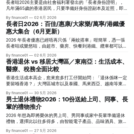
利」。 樂悠咭是甚麼？有咩咁著數？ 樂悠咭是專為60歲或以
長者咭2026主要是由社會福利署發出的「長者身份證明」，
上香港居民而設的個人化八達通，結合政府「2元乘車優惠計
凡年滿65歲的香港居民，只要準備好身份證副本及近照，即可
劃」及日常消費優惠，只要以樂悠咭拍卡，即可享用指定公共
免費申請，享用政府部門、公共交通及商戶提供的專屬長者優
By finance01
02 6月 2026
交通每程2元的優惠票價。此外，不少商戶會額外針對樂悠咭
惠。本文會由申請資格、申請方法、優惠重點到常見問題逐一
長者日2026：百佳/惠康/大家樂/萬寧/港鐵優
持有人推出折扣或現金回贈，八達通公司每年更舉辦「828樂
拆解，並額外提醒補領及電子長者咭等最新注意事項，方便長
悠節」，在指定商戶消費可賺取高達800元現金回贈，總派發
惠大集合（6月更新）
者及家人一次過掌握實用資訊。 長者咭是甚麼？有甚麼用？
金額高達8,280,000元，非常吸引。 對60–64歲的長者來說，
長者咭由社會福利署發出，是官方認可的長者身份證明，主要
2026 年長者優惠已經唔再只係「兩蚊搭車」咁簡單，憑一張
要繼續享有2元乘車優惠，必須使用樂悠咭拍卡，而非普通長
方便長者在政府部門、公共機構及參與優惠計劃的商戶享有折
長者咭或樂悠咭，由超市、藥房、快餐到港鐵、纜車都可以有
者八達通或長者咭；65歲或以上長者亦可申請樂悠咭兼享2元
扣或優先服務。很多銀行、超市、餐廳、景點都會以「長者咭
折扣：百佳／惠康平日有 9 折、萬寧自家品牌 85 折、大家樂
優惠及各種商戶折扣。所以，無論是日常搭車、去街市、行超
By finance01
02 6月 2026
優惠」標示，職員一般只需核對姓名及相片，毋須額外文件。
全年長者餐飲減價，再加上每年 11 月長者日免費交通、免費
市，抑或搭機場快綫出遊，只要懂得善用樂悠咭，就可以一年
香港退休 vs 移居大灣區／東南亞：生活成本、
與「樂悠咭」相比，長者咭本身不具支付或拍卡功能，但涵蓋
博物館同過百間食肆特別優惠。 以下就以 6 月更新資料，幫
慳回可觀金額。 交通玩樂必睇：機場快綫、
的優惠範圍更廣，尤其是餐飲及購物折扣等民間商戶優惠，很
醫療、稅務全面比較
你一次過睇清 2026 年長者日及全年長者優惠懶人包，方便幫
多都同時接受長者咭或樂悠咭作年齡證明。有些長者可能已習
屋企老友記排好「食買行」行程。 百佳長者優惠：長者日 9
香港生活成本高企，愈來愈多打工仔開始問：「退休係咪一定
慣用長者八達通搭車，但在日常消費時，多帶一張長者咭，往
折＋全年樂悠咭折扣（概況） Trip.com 及社署長者優惠懶人
要留喺香港？」大灣區城市以及泰國、馬來西亞、越南等東南
往可以額外慳到餐飲或購物開支。 申請資格與所需文件 * 年
包指出，香港絕大部份大型超市包括百佳（PARKnSHOP）都
亞熱門地點，都標榜樓價低、生活指數平、生活空間大。 不
齡要求：凡年滿65歲或以上的香港居民（以生日當天計算），
By finance01
30 5月 2026
有提供長者咭優惠，不論平日或全年指定日。 長者日 9 折
過，退休唔係旅行，除咗租金同餐飲，更要計醫療保障、強積
即可申請長者咭。 * 居民身分：須為香港居民，通常以有效香
男士退休禮物2026：10份送給上司、同事、長
（以 2025 模式為參考） 2025
金點用、稅務同居留身份等問題。 下文會以「香港 vs 大灣區
港身份證作證明。 所需文件一般包括：
輩的禮物推介
vs 東南亞」三條線，逐點比較生活成本、醫療與稅務差異，
幫你做出更實際的退休選擇。 一、生活成本：香港最貴，大
2026 年想為即將榮休的男上司、男同事或家中長輩準備退休
灣區／東南亞各有價位帶 1. 香港：高生活指數＋空間細 * 多個
禮物，選擇比以往多得多，由智能電子產品、品味酒具、旅行
國際調查（包括 Season Capital 引用 Numbeo 數據）顯示，
裝備到訂製紀念擺設都有。 面對這麼多選項，最怕送錯變
By finance01
27 5月 2026
香港在 13 個熱門退休和移居城市中生活成本位列第二僅次於
「浪費」：以下精選 10 份適合不同關係與性格的男士退休禮