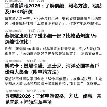
By finance01
11 6月 2026
血淚評價！ 《中年好聲音 4》整季賽期與播放時間表 本季
負天價醫療費。本文為大家深挖郵輪保險的關鍵條款，全面比
工聯會課程2026：了解價錢、報名方法、地點
《中年好聲音 4》橫跨了 2025 年底至 2026 年第二季，整季
較藍十字、AXA、Zurich（蘇黎世）等10間香港主流保險公司
的戰線拉得相當漫長，分階段的對決更具張力。以下為整季的
及LIHKG評價
的保障及保費，助你精明啟航！ 為什麼普通的旅遊保險不夠
核心賽期時間線： * 全球海選招募：2025 年 8
用？解密三大「郵輪特約條款」 很多旅人在買保險時，常圖
每當踏入新一季，不少香港打工仔、樂齡族或想增值自己的市
方便直接用信用卡附送的旅遊保險，或是盲目在網上買一份最
民，都會瘋狂搜尋「工聯會課程簡介」。作為本地具指標性的
便宜的常規旅保。然而，當郵輪駛入公海，你便進入了無信
民間進修機構，工聯會業餘進修中心以其種類多元、性價比極
By finance01
11 6月 2026
號、醫療資源極度受限的環境。合格的「郵輪保險」必須包含
高的特色深入民心。本文將為您全面拆解 2026 最新季度課程
蒸焗爐邊款好？幾多錢一部？比較蒸焗爐 Vs
以下普通旅保通常列為「不保事項」的核心條款： 1. 公海緊急
的價錢預算、報名技巧、上課據點，並整合 LIHKG 連登網民
醫療救援（直升機緊急吊運） 在陸地上不舒服，可以直接叫
焗爐性價比！
的真實學藝體驗與吐槽，助您精明增值！ 2026 工聯會課程四
救護車去附近醫院。但在公海漂流時，若遇上急性闌尾炎、心
大熱門類別與價錢預算 工聯會的課程範疇可謂包羅萬象，由
近年「蒸焗爐 vs 焗爐」成為家電界長青話題，不少人裝修前
臟病、嚴重中風等，船上的醫務室通常只能做基本維持。此
最傳統的「搵食考牌」技能，到極時髦的科技應用、休閒興趣
都會問：「蒸焗爐邊款好？幾多錢先算抵買？」 這篇文章會
時，必須召喚直升機或救難船進行海空聯動緊急吊運，將病人
一應俱全。其核心賣點在於收費低廉、堂數精簡，一般打工仔
從價錢、功能、實用性三方面拆解蒸焗爐與傳統焗爐的性價
送往最近的國家急救。這類緊急撤離與直升機吊運費用往往高
By finance01
04 6月 2026
不需大破費即可報讀。 我們來看看 2026 年最新熱門類別及常
比，並結合2026年熱門品牌與消委會建議，協助你揀對一部
達港幣數十萬至上百萬元。因此，保單內「緊急醫療救援」的
樂悠卡：機場快綫、迪士尼、海洋公園等商戶
規價錢指南： 1. 建造及裝修水電類（連登仔力薦「神級」科
啱自己嘅爐。 蒸焗爐幾多錢一部？2026 價位速覽 以最新測試
上限額度是否充足，是衡量一份郵輪保險好壞的首要標竿。 2
目） * 熱門課程： 家居水電檢查及維修實務班、冷氣機（分
優惠大集合（附申請方法）
及零售資料計，蒸焗爐的價錢主要視乎「嵌入式定座檯式」、
體式）維修速成班、木器油漆實習、水喉工中工考牌班。 * 學
「是否三合一（蒸＋焗＋微波）」以及品牌定位而定。 根據
樂悠咭不但可以享用全港「$2乘車優惠」，在機場快綫、主題
費預算： 約 $700 至 $1,800 不等（
消委會報告及電器店選購指南，嵌入式蒸焗爐大致由約 9,800
樂園及大型商場等都陸續推出專屬折扣，加上每年「828樂悠
至超過 50,000 港元不等，而座檯式蒸焗爐則由約 2,400 港元
節」現金回贈活動，變相為60歲或以上長者節省大量交通及日
By finance01
02 6月 2026
便可入手。 * 嵌入式蒸焗爐：常見容量約 34–52 公升，價錢
常消費支出。本文會一次過整合樂悠咭在機場快綫、香港迪士
長者咭2026：了解申請資格、方法、優惠、常
由約 9,800 至 53,000 港元，主攻中高階市場，重視外觀一體
尼樂園、海洋公園及超市、餐飲商戶的主要優惠，並附上最新
化、
見問題＋補領注意事項
申請方法及注意事項，等你同屋企長輩輕鬆用盡所有「銀髮福