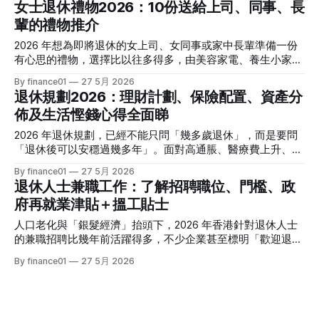
女士退休禮物2026：10份送給上司、同事、長
新加坡。 * 主要貴在： * 住宅租金／樓價； * 外出飲食、娛
物，涵蓋實用好物和有紀念價值的選擇，幫你送得體面又入
樂、
輩的禮物推介
心。 選擇男士退休禮物的3個原則 在決定買甚麼之前，先想清
楚三件事，有助你在 10 個選項中快速篩選︰ 1. 他退休後想過
2026 年想為即將退休的女上司、女同事或家中長輩準備一份
甚麼生活？ * 喜歡科技、運動、喝咖啡、品酒、影相，還是最
有心思的禮物，選擇比以往多得多，由美容家電、養生小家電
愛「hea」？不同生活模式，禮物方向完全不同。 2. 你與他的
到訂製紀念品、體驗式禮券一應俱全。 但面對琳琅滿目的選
By finance01
27 5月 2026
關係有多親？ * 直屬上司、老闆、合作多年的戰友，還是普通
擇，如何在預算內找到既體面又實用、又不失個人心意的一
退休規劃2026：理財計劃、保險配置、資產分
同事、遠房長輩？愈親近可以愈個人化，愈疏離就愈宜選安
份？以下精選 10 份適合不同關係、性格及年齡層的女士退休
全、通用型禮物。 3. 預算大約多少？ * 本文會大致分三級： *
佈及生活慳錢心得全面睇
禮物，幫你一次睇清。 選擇女士退休禮物的3個重點 送禮前可
約 300–600 元：個人送禮／
先抓三個原則，有助你在 10 個選項中快速篩選： 1. 她的退休
2026 年退休規劃，已經不能只問「幾多歲退休」，而是要問
計劃是甚麼？ * 喜歡旅行、下廚、學習、享受美容，還是準備
「退休後可以安穩過幾多年」。面對高通脹、醫療費上升、利
多陪孫？不同生活重心，禮物方向自然不同。 2. 你與她的關
率環境變化和退休年期動輒 20–30 年，單靠強積金和存款往
By finance01
27 5月 2026
係有多親近？ * 上司、多年拍檔同事、普通部門同事，抑或是
往不夠。本文會從理財計劃、保險配置、資產分佈和日常慳錢
退休人士兼職工作：了解招聘職位、門檻、政
媽媽、姨媽等家人？愈親近可以愈貼身，愈疏離就愈宜選安
四大範疇，拆解 2026 年應如何為自己設計一份可落地的退休
全、通用型禮物。 3. 預算大約是多少？ * 文章建議把禮物分
府再就業津貼＋搵工貼士
方案。 由「數字」開始：退休理財基本框架 很多人做退休規
為約 300–600 元、600–1,000 元，以及
劃，只是「估吓」自己夠唔夠錢，其實最少要先回答三條問
人口老化與「銀髮經濟」抬頭下，2026 年香港針對退休人士
題： 1. 你想幾多歲「真正」退休？ * 例如：60 歲完全不打
的兼職招聘比幾年前活躍得多，不少企業甚至標明「歡迎退休
工；或 55 歲轉做兼職至 65 歲。 2. 你期望每月退休開支是多
人士」或「半退休人士」申請。 由政府的中高齡就業計劃、
By finance01
27 5月 2026
少？ * 基本生活（食、住、交通）＋醫療保健＋娛樂旅遊。 3.
再就業津貼，到專門的長者兼職平台和招聘網站專頁，都為
你估計要生活到幾多歲？
50 歲以上求職者提供更多支援，讓退休不再等於完全離場，
而是可以用更彈性的方式繼續貢獻社會。 2026 退休人士兼職
市場概況 多個招聘網站現時都設有「退休人士」專頁，反映