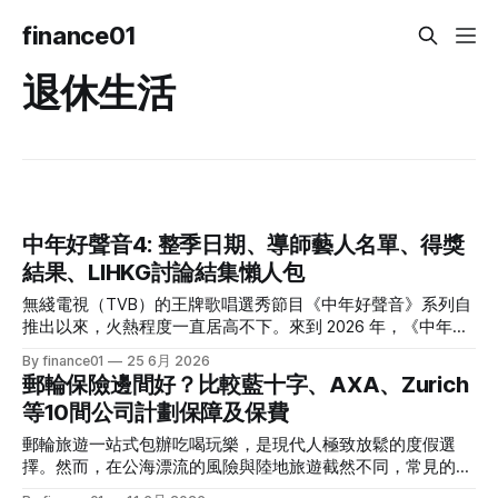
finance01
退休生活
中年好聲音4: 整季日期、導師藝人名單、得獎
結果、LIHKG討論結集懶人包
無綫電視（TVB）的王牌歌唱選秀節目《中年好聲音》系列自
推出以來，火熱程度一直居高不下。來到 2026 年，《中年好
聲音 4》依舊是全港市民茶餘飯後的娛樂焦點。本季不僅迎來
By finance01
25 6月 2026
了更新穎的賽制，舞台與音響規格全面升級，參賽者的背景更
郵輪保險邊間好？比較藍十字、AXA、Zurich
是臥虎藏龍，由退隱江湖的昔日歌手到各行各業的隱世歌王，
等10間公司計劃保障及保費
再次掀起全城「追星」與「懷舊」熱潮。 如果你錯過了部分
精彩集數，或者想一氣呵成重溫整季的精華，這篇《中年好聲
郵輪旅遊一站式包辦吃喝玩樂，是現代人極致放鬆的度假選
音 4》全方位懶人包將為你系統化地盤點整季賽期、星級陣
擇。然而，在公海漂流的風險與陸地旅遊截然不同，常見的感
容、終極結果，並結集連登（LIHKG）討論區最地道的爆笑與
冒、颱風改道甚至突發重病，若無專屬旅保保障，分分鐘要背