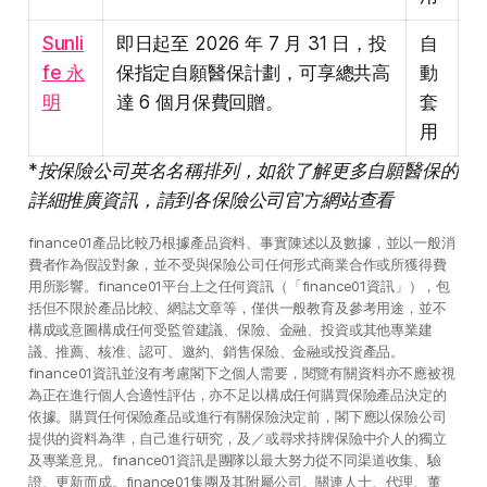
Sunli
即日起至 2026 年 7 月 31 日，投
自
fe 永
保指定自願醫保計劃，可享總共高
動
明
達 6 個月保費回贈。
套
用
*按保險公司英名名稱排列，如欲了解更多自願醫保的
詳細推廣資訊，請到各保險公司官方網站查看
finance01產品比較乃根據產品資料、事實陳述以及數據，並以一般消
費者作為假設對象，並不受與保險公司任何形式商業合作或所獲得費
用所影響。finance01平台上之任何資訊（「finance01資訊」），包
括但不限於產品比較、網誌文章等，僅供一般教育及參考用途，並不
構成或意圖構成任何受監管建議、保險、金融、投資或其他專業建
議、推薦、核准、認可、邀約、銷售保險、金融或投資產品。
finance01資訊並沒有考慮閣下之個人需要，閱覽有關資料亦不應被視
為正在進行個人合適性評估，亦不足以構成任何購買保險產品決定的
依據。購買任何保險產品或進行有關保險決定前，閣下應以保險公司
提供的資料為準，自己進行研究，及／或尋求持牌保險中介人的獨立
及專業意見。finance01資訊是團隊以最大努力從不同渠道收集、驗
證、更新而成。finance01集團及其附屬公司、關連人士、代理、董