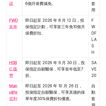
諾
6個月保費減免。
套
用
FWD
即日起至 2026 年 8 月 12 日，投
F
富衛
保指定計劃，可享首三年免10個月
W
保費折扣。
DF
LA
S
H
HSB
即日起至 2026 年 9 月 30 日，投
SA
C 匯
保指定自願醫保，可享首年低至7
VE
豐
折。
20
Man
即日起至 2026 年 10 月 26 日，
自
ulife
投保指定自願醫保，可享其後的保
動
宏利
單年度30%保費折扣優惠。
套
用