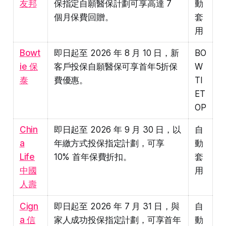
友邦
保指定自願醫保計劃可享高達 7
動
個月保費回贈。
套
用
Bowt
即日起至 2026 年 8 月 10 日，新
BO
ie 保
客戶投保自願醫保可享首年5折保
W
泰
費優惠。
TI
ET
OP
Chin
即日起至 2026 年 9 月 30 日，以
自
a
年繳方式投保指定計劃，可享
動
Life
10% 首年保費折扣。
套
中國
用
人壽
Cign
即日起至 2026 年 7 月 31 日，與
自
a 信
家人成功投保指定計劃，可享首年
動