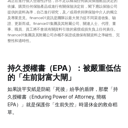
為正在進行個人合適性評估，亦不足以構成任何購買保險產品決定的
依據。購買任何保險產品或進行有關保險決定前，閣下應以保險公司
提供的資料為準，自己進行研究，及／或尋求持牌保險中介人的獨立
及專業意見。finance01資訊是團隊以最大努力從不同渠道收集、驗
證、更新而成。finance01集團及其附屬公司、關連人士、代理、董
事、職員、員工將不會就有關資料引致的索償或損失負上任何責任。
finance01集團及其附屬公司亦概不保證或擔保有關資料之準確性、完
整性和適時性。
持久授權書（EPA）：被嚴重低估
的「生前財富大閘」
如果說平安紙是防範「死後」紛爭的盾牌，那麼「持
久授權書（Enduring Power of Attorney, 簡稱
EPA）」就是保護你「生前失控」時退休金的救命稻
草。