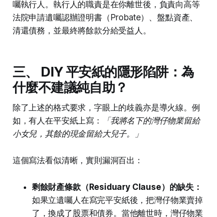
囑執行人。執行人的職責是在你離世後，負責向高等
法院申請遺囑認辦證明書（Probate）、盤點資產、
清還債務，並最終將餘款分給受益人。
三、 DIY 平安紙的隱形陷阱：為
什麼不建議純自助？
除了上述的格式要求，字眼上的歧義亦是導火線。例
如，有人在平安紙上寫：
「我將名下的灣仔物業留給
小女兒，其餘的現金留給大兒子。」
這個寫法看似清晰，實則漏洞百出：
剩餘財產條款（Residuary Clause）的缺失：
如果立遺囑人在寫完平安紙後，把灣仔物業賣掉
了，換成了股票和債券。當他離世時，灣仔物業