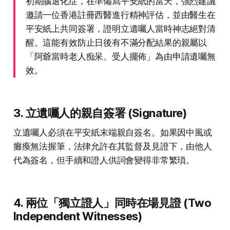
初期腦退化症，在準備寫平安紙的當天，強烈建議
邀請一位香港註冊西醫進行精神評估，並由醫生在
平安紙上共同簽署，證明立遺囑人當時神志絕對清
醒。這能有效防止日後有不滿分配結果的親屬以
「阿爺當時老人痴呆、受人擺佈」為由申請遺囑無
效。
3. 立遺囑人的親自簽署 (Signature)
立遺囑人必須在平安紙末端親自簽名。如果因中風或
癱瘓無法握筆，法律允許在其監督及見證下，由他人
代為簽名，但手續和證人供詞會變得非常繁瑣。
4. 兩位「獨立證人」同時在場見證 (Two
Independent Witnesses)