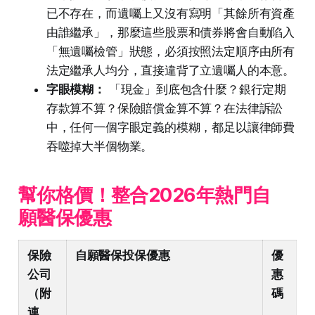
已不存在，而遺囑上又沒有寫明「其餘所有資產
由誰繼承」，那麼這些股票和債券將會自動陷入
「無遺囑檢管」狀態，必須按照法定順序由所有
法定繼承人均分，直接違背了立遺囑人的本意。
字眼模糊：
「現金」到底包含什麼？銀行定期
存款算不算？保險賠償金算不算？在法律訴訟
中，任何一個字眼定義的模糊，都足以讓律師費
吞噬掉大半個物業。
幫你格價！整合2026年熱門自
願醫保優惠
保險
自願醫保投保優惠
優
公司
惠
（附
碼
連