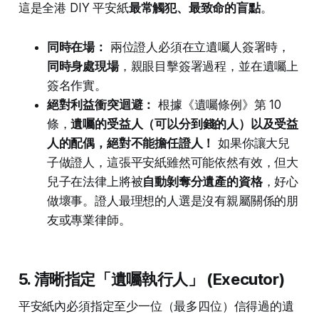
這是全港 DIY 平安紙
最常觸犯、最致命的盲點
。
同時在場：
兩位證人必須在立遺囑人簽署時，
同時身處現場
，親眼目擊簽署過程，並在遺囑上
簽名作實。
絕對利益衝突迴避：
根據《遺囑條例》第 10
條，
遺囑的受益人（可以分到錢的人）以及受益
人的配偶，絕對不能擔任證人！
如果你讓大兒
子做證人，這張平安紙雖然可能依然有效，但大
兒子在法律上將被
自動剝奪分遺產的資格
，好心
做壞事。證人最理想的人選是沒有親屬關係的朋
友或專業律師。
5. 清晰指定「遺囑執行人」 (Executor)
平安紙內必須指定至少一位（最多四位）信得過的遺