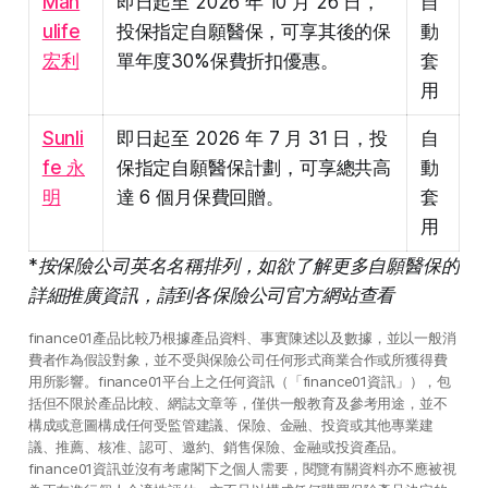
Man
即日起至 2026 年 10 月 26 日，
自
ulife
投保指定自願醫保，可享其後的保
動
宏利
單年度30%保費折扣優惠。
套
用
Sunli
即日起至 2026 年 7 月 31 日，投
自
fe 永
保指定自願醫保計劃，可享總共高
動
明
達 6 個月保費回贈。
套
用
*按保險公司英名名稱排列，如欲了解更多自願醫保的
詳細推廣資訊，請到各保險公司官方網站查看
finance01產品比較乃根據產品資料、事實陳述以及數據，並以一般消
費者作為假設對象，並不受與保險公司任何形式商業合作或所獲得費
用所影響。finance01平台上之任何資訊（「finance01資訊」），包
括但不限於產品比較、網誌文章等，僅供一般教育及參考用途，並不
構成或意圖構成任何受監管建議、保險、金融、投資或其他專業建
議、推薦、核准、認可、邀約、銷售保險、金融或投資產品。
finance01資訊並沒有考慮閣下之個人需要，閱覽有關資料亦不應被視