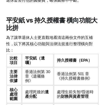
退休金去付他的醫藥費，確保醫療不中斷。
平安紙 vs 持久授權書 橫向功能大
比拼
為了讓準退休人士更直觀地看清這兩份文件的互補
性，以下將其核心功能與法律法規進行整理橫向對
比：
比較
平安紙（遺
持久授權書（EPA）
項目
囑）
主要
香港法例第 30
香港法例第 501 章
法律
章《遺囑條
《持久授權書條例》
依據
例》
核心
處理死後的
遺
處理生前失智/昏迷時
處理
產分配
的
財務與資產管理
範圍