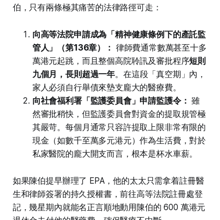
伯，只有兩條極其痛苦的法律路徑可走：
向高等法院申請成為「精神健康條例下的產託監
管人」（第136章）：
律師費通常數萬甚至十多
萬港元起跳，而且整個高院聆訊及審批程序
短則
九個月，長則超過一年
。在這段「真空期」內，
家人必須自行舉債來墊支龐大的醫療費。
向社會福利署「監護委員會」申請監護令：
雖
然審批稍快，但監護委員會對資金的提取規管極
其嚴苛。每個月通常只容許提取上限非常有限的
現金（如數千至萬多元港元）作為生活費，對於
私家醫院的龐大開支而言，根本是杯水車薪。
如果陳伯提早辦理了 EPA，他的太太只需拿着註冊醫
生和律師簽署的持久授權書，前往高等法院註冊處登
記，幾星期內就能名正言順地動用陳伯的 600 萬港元