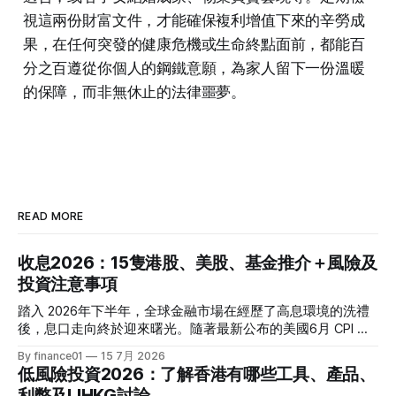
視這兩份財富文件，才能確保複利增值下來的辛勞成
果，在任何突發的健康危機或生命終點面前，都能百
分之百遵從你個人的鋼鐵意願，為家人留下一份溫暖
的保障，而非無休止的法律噩夢。
READ MORE
收息2026：15隻港股、美股、基金推介＋風險及
投資注意事項
踏入 2026年下半年，全球金融市場在經歷了高息環境的洗禮
後，息口走向終於迎來曙光。隨著最新公布的美國6月 CPI 同
比增速放緩至 3.5%，通脹壓力進一步減退，美聯儲於年內減
By finance01
15 7月 2026
息的預期再度升溫。 當定期存款利率逐漸從高位回落，如何
低風險投資2026：了解香港有哪些工具、產品、
將資金轉投至能夠產生穩定現金流的收息資產，成為了今年投
利弊及LIHKG討論