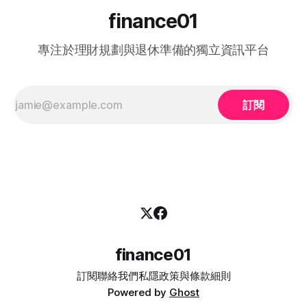
給求職者，而是透過「僱主僱員共同培訓」的模式：由勞工處
finance01
向聘用中高齡人士的僱主發放誘因（在職培訓津貼），以抵銷
初期適應與培訓的成本，從而大大提升企業聘用熟齡員工的意
專注於理財規劃與退休準備的獨立資訊平台
願。 不論您是尋求轉行的求職者，還是正缺乏人手的企業
HR，2026 年的最新登記方法都已全面數位化： 1. 求職者（中
高齡人士）登記流程 * 第一步： 只要您年滿 40歲或以上，可
在勞工處轄下的任何一間就業中心、
訂閱
finance01
訂閱
聯絡我們
私隱政策與條款細則
Powered by
Ghost