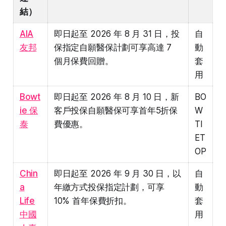
結）
AIA
即日起至 2026 年 8 月 31 日，投
自
友邦
保指定自願醫保計劃可享高達 7
動
個月保費回贈。
套
用
Bowt
即日起至 2026 年 8 月 10 日，新
BO
ie 保
客戶投保自願醫保可享首年5折保
W
泰
費優惠。
TI
ET
OP
Chin
即日起至 2026 年 9 月 30 日，以
自
a
年繳方式投保指定計劃，可享
動
Life
10% 首年保費折扣。
套
中國
用