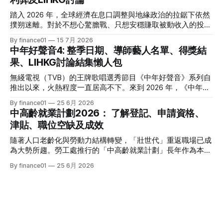
資理財的核心課題。本文特別為您搜集 2026 年 7 月最新市場
數據，盤點港股、美股及基金三大領域共 15 隻熱門收息工
踏入 2026 年，全球經濟在息口調整與地緣政治的拉鋸下依然
具，並深度拆解背後的潛在風險，助您在新一季度穩健收息！
撲朔迷離。對於不想心驚膽戰、只想安穩賺取被動收入的投資
2026年三大領域：15隻熱門收息工具一覽表 為了方便您快速
者而言，「低風險投資」無疑是資產配置的壓艙石。 香港市
By finance01
15 7月 2026
格價與部署，以下先將這 15 隻橫跨港股、美股及基金的明星
場目前有相當多穩健的防守型工具。本文為大家盤點 2026 年
中年好聲音4: 整季日期、導師藝人名單、得獎結
收息產品進行系統性匯總： 範疇代號 / 名稱產品性質2026年
香港最新主流低風險投資產品，橫向比較其利弊，並揭秘連登
果、LIHKG討論結集懶人包
估算年化股息率 / 派息率派息頻率核心定位與優勢港股中國移
（LIHKG）「財經台」巴打們最真實、最不留情面的毒舌評
動 (00941)通訊藍籌6.5% - 6.6%半年配國企巨頭，現金流極
價！ 2026年香港熱門低風險投資工具一覽 在香港，低風險投
無綫電視（TVB）的王牌歌唱選秀節目《中年好聲音》系列自
強，兼具防守與增長。港股中國海洋石油 (00883)能源藍籌
資主要圍繞「保本」與「高流動性」展開。以下是 2026 年最
推出以來，火熱程度一直居高不下。來到 2026 年，《中年好
5.8% - 6.0%半年配受益於地緣政治與油價，
受市場歡迎的 5 大產品比較： 投資工具2026年預估年回報率
聲音 4》依舊是全港市民茶餘飯後的娛樂焦點。本季不僅迎來
By finance01
25 6月 2026
資金鎖定期適合對象風險等級港元/美元定期存款2.4% - 4.0%1
了更新穎的賽制，舞台與音響規格全面升級，參賽者的背景更
中高齡就業計劃2026： 了解登記、申請資格、
個月至1年不等追求絕對保本、懶得操作的人⭐ (極低)美國國庫
是臥虎藏龍，由退隱江湖的昔日歌手到各行各業的隱世歌王，
津貼、職位空缺及成效
債券 (T-Bills)4.0% - 4.5%1個月至30年不等懂得用美股 App、
再次掀起全城「追星」與「懷舊」熱潮。 如果你錯過了部分
追求比定存更高息的人⭐ (極低) 香港政府零售債券
精彩集數，或者想一氣呵成重溫整季的精華，這篇《中年好聲
隨著人口老齡化與勞動力結構轉變，「壯世代」重返職場已成
音 4》全方位懶人包將為你系統化地盤點整季賽期、星級陣
為大勢所趨。勞工處推行的「中高齡就業計劃」長年作為本港
容、終極結果，並結集連登（LIHKG）討論區最地道的爆笑與
僱主與熟齡求職者之間的橋樑，旨在透過發放培訓津貼，鼓勵
By finance01
25 6月 2026
血淚評價！ 《中年好聲音 4》整季賽期與播放時間表 本季
企業聘用年長勞動力。本文將為您全面拆解 2026 年最新優化
《中年好聲音 4》橫跨了 2025 年底至 2026 年第二季，整季
後的計劃內容，包括求職者登記流程、申請資格、津貼金額、
的戰線拉得相當漫長，分階段的對決更具張力。以下為整季的
熱門職位空缺以及計劃的實際成效，助您重燃事業第二春！
核心賽期時間線： * 全球海選招募：2025 年 8
一、 2026 中高齡就業計劃：核心理念與雙向登記指南 勞工處
的「中高齡就業計劃」（Employment Programme for
Middle-aged）是一項雙向互惠方案。政府並非直接「派錢」