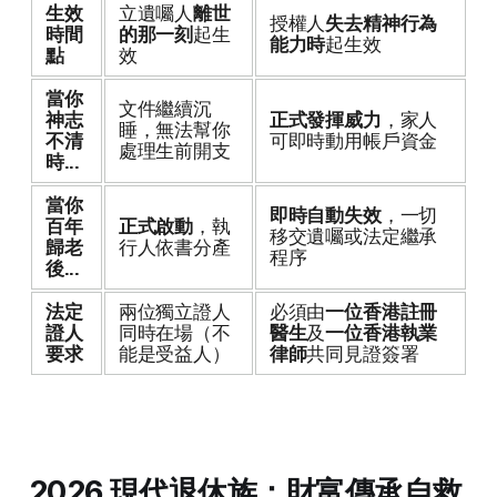
生效
立遺囑人
離世
授權人
失去精神行為
時間
的那一刻
起生
能力時
起生效
點
效
當你
文件繼續沉
神志
正式發揮威力
，家人
睡，無法幫你
不清
可即時動用帳戶資金
處理生前開支
時...
當你
即時自動失效
，一切
百年
正式啟動
，執
移交遺囑或法定繼承
歸老
行人依書分產
程序
後...
法定
兩位獨立證人
必須由
一位香港註冊
證人
同時在場（不
醫生
及
一位香港執業
要求
能是受益人）
律師
共同見證簽署
2026 現代退休族：財富傳承自救