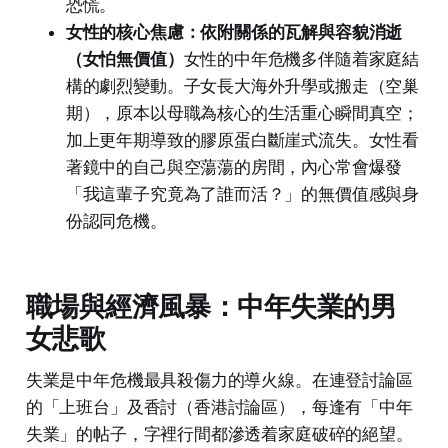
恐慌。
女性的核心焦慮：依附關係的瓦解與容貌消逝
（女怕無價值）
女性的中年危機多伴隨着家庭結
構的劇烈變動。子女長大海外升學或搬走（空巢
期），原本以母職為核心的生活重心瞬間真空；
加上更年期導致的膠原蛋白斷崖式流失。女性看
著鏡中的自己與空蕩蕩的房間，內心常會爆發
「我這輩子究竟為了誰而活？」的無價值感與身
份認同危機。
職場與經濟風暴：中年失業的男
女悲歌
失業是中年危機最具殺傷力的導火線。在連登討論區
的「上班台」及香討（香港討論區），每逢有「中年
失業」的帖子，字裡行間都滲透着家庭破碎的絕望。