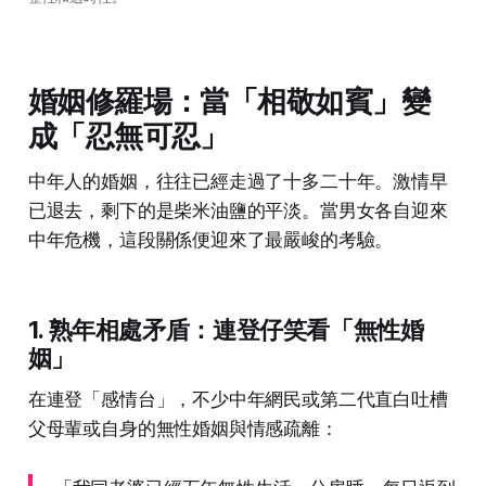
婚姻修羅場：當「相敬如賓」變
成「忍無可忍」
中年人的婚姻，往往已經走過了十多二十年。激情早
已退去，剩下的是柴米油鹽的平淡。當男女各自迎來
中年危機，這段關係便迎來了最嚴峻的考驗。
1. 熟年相處矛盾：連登仔笑看「無性婚
姻」
在連登「感情台」，不少中年網民或第二代直白吐槽
父母輩或自身的無性婚姻與情感疏離：