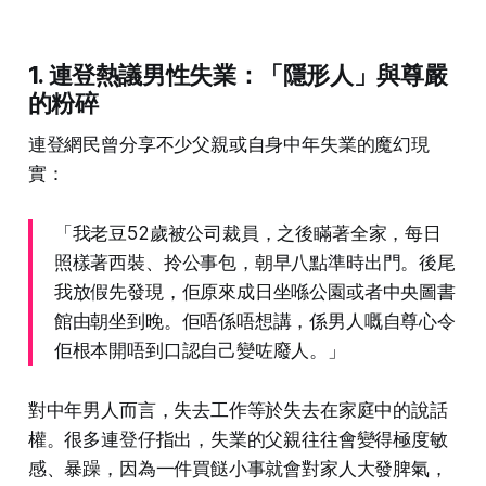
1. 連登熱議男性失業：「隱形人」與尊嚴
的粉碎
連登網民曾分享不少父親或自身中年失業的魔幻現
實：
「我老豆52歲被公司裁員，之後瞞著全家，每日
照樣著西裝、拎公事包，朝早八點準時出門。後尾
我放假先發現，佢原來成日坐喺公園或者中央圖書
館由朝坐到晚。佢唔係唔想講，係男人嘅自尊心令
佢根本開唔到口認自己變咗廢人。」
對中年男人而言，失去工作等於失去在家庭中的說話
權。很多連登仔指出，失業的父親往往會變得極度敏
感、暴躁，因為一件買餸小事就會對家人大發脾氣，