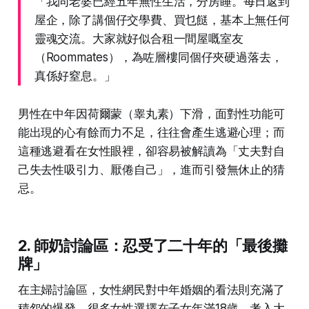
「我同老婆已經五年無性生活，分房睡。每日返到
屋企，除了講個仔交學費、買乜餸，基本上無任何
靈魂交流。大家就好似合租一間屋嘅室友
（Roommates），為咗層樓同個仔夾硬過落去，
真係好窒息。」
男性在中年因荷爾蒙（睾丸素）下滑，面對性功能可
能出現的心有餘而力不足，往往會產生逃避心理；而
這種逃避看在女性眼裡，卻容易被解讀為「丈夫對自
己失去性吸引力、厭倦自己」，進而引發無休止的猜
忌。
2. 師奶討論區：忍受了二十年的「最後攤
牌」
在主婦討論區，女性網民對中年婚姻的看法則充滿了
積怨的爆發。很多女性選擇在子女年滿18歲、考入大