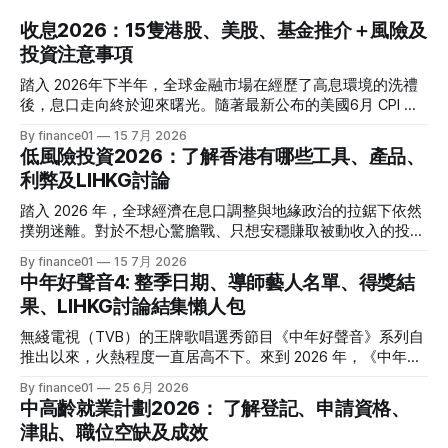
收息2026：15隻港股、美股、基金推介＋風險及
投資注意事項
踏入 2026年下半年，全球金融市場在經歷了高息環境的洗禮
後，息口走向終於迎來曙光。隨著最新公布的美國6月 CPI 同
比增速放緩至 3.5%，通脹壓力進一步減退，美聯儲於年內減
By finance01
15 7月 2026
息的預期再度升溫。 當定期存款利率逐漸從高位回落，如何
低風險投資2026：了解香港有哪些工具、產品、
將資金轉投至能夠產生穩定現金流的收息資產，成為了今年投
利弊及LIHKG討論
資理財的核心課題。本文特別為您搜集 2026 年 7 月最新市場
數據，盤點港股、美股及基金三大領域共 15 隻熱門收息工
踏入 2026 年，全球經濟在息口調整與地緣政治的拉鋸下依然
具，並深度拆解背後的潛在風險，助您在新一季度穩健收息！
撲朔迷離。對於不想心驚膽戰、只想安穩賺取被動收入的投資
2026年三大領域：15隻熱門收息工具一覽表 為了方便您快速
者而言，「低風險投資」無疑是資產配置的壓艙石。 香港市
By finance01
15 7月 2026
格價與部署，以下先將這 15 隻橫跨港股、美股及基金的明星
場目前有相當多穩健的防守型工具。本文為大家盤點 2026 年
中年好聲音4: 整季日期、導師藝人名單、得獎結
收息產品進行系統性匯總： 範疇代號 / 名稱產品性質2026年
香港最新主流低風險投資產品，橫向比較其利弊，並揭秘連登
果、LIHKG討論結集懶人包
估算年化股息率 / 派息率派息頻率核心定位與優勢港股中國移
（LIHKG）「財經台」巴打們最真實、最不留情面的毒舌評
動 (00941)通訊藍籌6.5% - 6.6%半年配國企巨頭，現金流極
價！ 2026年香港熱門低風險投資工具一覽 在香港，低風險投
無綫電視（TVB）的王牌歌唱選秀節目《中年好聲音》系列自
強，兼具防守與增長。港股中國海洋石油 (00883)能源藍籌
資主要圍繞「保本」與「高流動性」展開。以下是 2026 年最
推出以來，火熱程度一直居高不下。來到 2026 年，《中年好
5.8% - 6.0%半年配受益於地緣政治與油價，
受市場歡迎的 5 大產品比較： 投資工具2026年預估年回報率
聲音 4》依舊是全港市民茶餘飯後的娛樂焦點。本季不僅迎來
By finance01
25 6月 2026
資金鎖定期適合對象風險等級港元/美元定期存款2.4% - 4.0%1
了更新穎的賽制，舞台與音響規格全面升級，參賽者的背景更
中高齡就業計劃2026： 了解登記、申請資格、
個月至1年不等追求絕對保本、懶得操作的人⭐ (極低)美國國庫
是臥虎藏龍，由退隱江湖的昔日歌手到各行各業的隱世歌王，
津貼、職位空缺及成效
債券 (T-Bills)4.0% - 4.5%1個月至30年不等懂得用美股 App、
再次掀起全城「追星」與「懷舊」熱潮。 如果你錯過了部分