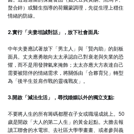
螯合鋅）或醫生指導的荷爾蒙調理，先從生理上穩住
情緒的防線。
2.實行「夫妻坦誠對話」，放下社會面具:
中年夫妻應試著放下「男主人」與「賢內助」的刻板
面具。丈夫應勇敢向太太承認自己對衰老與失業的恐
懼，而不是用發脾氣來掩飾；太太亦應大方表達自己
需要被陪伴的情緒需求，將關係由「合夥育兒」轉型
為「後半生並肩作戰的靈魂戰友」。
3.開啟「減法生活」，尋找婚姻以外的獨立支點:
不要將人生的所有籌碼都壓在子女或職場成就上。50
歲是開啟「大人的第二人生」的黃金起點。大膽去報
讀工聯會的水電班、去社區大學學畫畫、或者參與義