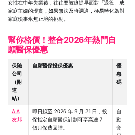
女性在中年失業後，往往要被迫提早面對「退役」成
家庭主婦的現實，如果無法及時調適，極易轉化為對
家庭瑣事永無止境的挑剔。
幫你格價！整合2026年熱門自
願醫保優惠
保險
自願醫保投保優惠
優
公司
惠
（附
碼
連
結）
AIA
即日起至 2026 年 8 月 31 日，投
自
友邦
保指定自願醫保計劃可享高達 7
動
個月保費回贈。
套