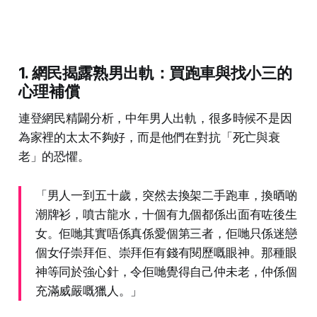
1. 網民揭露熟男出軌：買跑車與找小三的
心理補償
連登網民精闢分析，中年男人出軌，很多時候不是因
為家裡的太太不夠好，而是他們在對抗「死亡與衰
老」的恐懼。
「男人一到五十歲，突然去換架二手跑車，換晒啲
潮牌衫，噴古龍水，十個有九個都係出面有咗後生
女。佢哋其實唔係真係愛個第三者，佢哋只係迷戀
個女仔崇拜佢、崇拜佢有錢有閱歷嘅眼神。那種眼
神等同於強心針，令佢哋覺得自己仲未老，仲係個
充滿威嚴嘅獵人。」