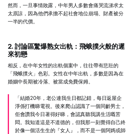
然而，一旦事情敗露，中年男人多數會痛哭流涕求太
太原諒，因為他們承擔不起社會地位崩塌、財產被分
一半的代價。
2. 討論區驚爆熟女出軌：飛蛾撲火般的遲
來初戀
相反，在中年女性的出軌個案中，往往帶有悲壯的
「飛蛾撲火」色彩。女性在中年出軌，多數是因為在
婚姻中長期被冷落、被當成免費保姆。
「結婚20年，老公連我生日都記錯，每日返屋企
淨係打機睇電視。後來爬山認識了一個同齡男士，
佢會讚我今日著得好睇，會認真聽我講生活嘅苦
悶。我知道這是不道德的，但我那一刻覺得自己終
於像一個活生生的『女人』，而不是一個阿媽或師