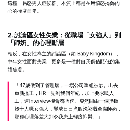
這種「易怒男人症候群」本質上都是在用憤怒掩飾內
心的極度自卑。
2. 討論區女性失業：從職場「女強人」到
「師奶」的心理斷層
相反，在女性為主的討論區（如 Baby Kingdom），
中年女性面對失業，更多是一種對自我價值貶低的集
體焦慮。
「47歲做到了管理層，一場公司重組被炒。出去
重新搵工，HR一見到我個年紀，加上要求嘅人
工，連Interview機會都唔俾。突然間由一個指揮
幾十人嘅女強人，變成日日煮飯洗衫嘅全職師奶，
那種心理落差大到令我患上輕度抑鬱。」