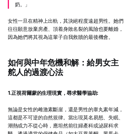
奶。」
女性一旦在精神上出軌，其決絕程度遠超男性。她們
往往願意放棄房產、頂着身敗名裂的風險也要離婚，
因為她們將其視為這輩子自我救贖的最後機會。
如何與中年危機和解：給男女主
舵人的過渡心法
1.正視荷爾蒙的生理現實，尋求醫學協助:
無論是女性的雌激素斷崖，還是男性的睾丸素年減，
這都是不可逆的自然規律。當出現莫名易怒、失眠、
潮熱或力不從心時，應坦然前往婦產科或泌尿科求
醫。透過適當的保健食品（如大豆異黃酮、黑馬卡、