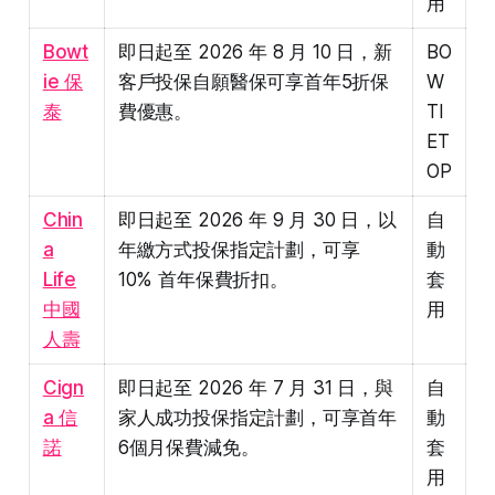
用
Bowt
即日起至 2026 年 8 月 10 日，新
BO
ie 保
客戶投保自願醫保可享首年5折保
W
泰
費優惠。
TI
ET
OP
Chin
即日起至 2026 年 9 月 30 日，以
自
a
年繳方式投保指定計劃，可享
動
Life
10% 首年保費折扣。
套
中國
用
人壽
Cign
即日起至 2026 年 7 月 31 日，與
自
a 信
家人成功投保指定計劃，可享首年
動
諾
6個月保費減免。
套
用