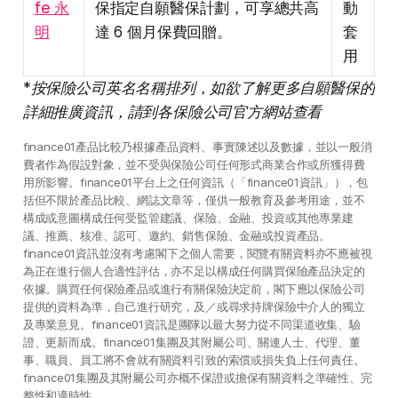
fe 永
保指定自願醫保計劃，可享總共高
動
明
達 6 個月保費回贈。
套
用
*按保險公司英名名稱排列，如欲了解更多自願醫保的
詳細推廣資訊，請到各保險公司官方網站查看
finance01產品比較乃根據產品資料、事實陳述以及數據，並以一般消
費者作為假設對象，並不受與保險公司任何形式商業合作或所獲得費
用所影響。finance01平台上之任何資訊（「finance01資訊」），包
括但不限於產品比較、網誌文章等，僅供一般教育及參考用途，並不
構成或意圖構成任何受監管建議、保險、金融、投資或其他專業建
議、推薦、核准、認可、邀約、銷售保險、金融或投資產品。
finance01資訊並沒有考慮閣下之個人需要，閱覽有關資料亦不應被視
為正在進行個人合適性評估，亦不足以構成任何購買保險產品決定的
依據。購買任何保險產品或進行有關保險決定前，閣下應以保險公司
提供的資料為準，自己進行研究，及／或尋求持牌保險中介人的獨立
及專業意見。finance01資訊是團隊以最大努力從不同渠道收集、驗
證、更新而成。finance01集團及其附屬公司、關連人士、代理、董
事、職員、員工將不會就有關資料引致的索償或損失負上任何責任。
finance01集團及其附屬公司亦概不保證或擔保有關資料之準確性、完
整性和適時性。