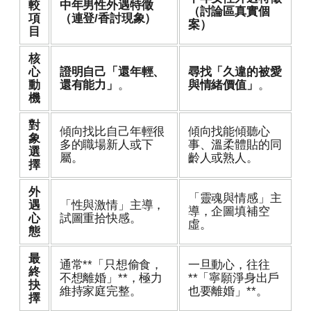
較
中年男性外遇特徵
（討論區真實個
項
（連登/香討現象）
案）
目
核
心
證明自己「還年輕、
尋找「久違的被愛
動
還有能力」
。
與情緒價值」
。
機
對
傾向找比自己年輕很
傾向找能傾聽心
象
多的職場新人或下
事、溫柔體貼的同
選
屬。
齡人或熟人。
擇
外
「靈魂與情感」主
遇
「性與激情」主導，
導，企圖填補空
心
試圖重拾快感。
虛。
態
最
通常**「只想偷食，
一旦動心，往往
終
不想離婚」**，極力
**「寧願淨身出戶
抉
維持家庭完整。
也要離婚」**。
擇