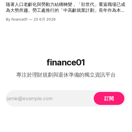
追求比定存更高息的人⭐ (極低) 香港政府零售債券
精彩集數，或者想一氣呵成重溫整季的精華，這篇《中年好聲
隨著人口老齡化與勞動力結構轉變，「壯世代」重返職場已成
音 4》全方位懶人包將為你系統化地盤點整季賽期、星級陣
為大勢所趨。勞工處推行的「中高齡就業計劃」長年作為本港
容、終極結果，並結集連登（LIHKG）討論區最地道的爆笑與
僱主與熟齡求職者之間的橋樑，旨在透過發放培訓津貼，鼓勵
By finance01
25 6月 2026
血淚評價！ 《中年好聲音 4》整季賽期與播放時間表 本季
企業聘用年長勞動力。本文將為您全面拆解 2026 年最新優化
《中年好聲音 4》橫跨了 2025 年底至 2026 年第二季，整季
後的計劃內容，包括求職者登記流程、申請資格、津貼金額、
的戰線拉得相當漫長，分階段的對決更具張力。以下為整季的
熱門職位空缺以及計劃的實際成效，助您重燃事業第二春！
核心賽期時間線： * 全球海選招募：2025 年 8
一、 2026 中高齡就業計劃：核心理念與雙向登記指南 勞工處
的「中高齡就業計劃」（Employment Programme for
Middle-aged）是一項雙向互惠方案。政府並非直接「派錢」
給求職者，而是透過「僱主僱員共同培訓」的模式：由勞工處
finance01
向聘用中高齡人士的僱主發放誘因（在職培訓津貼），以抵銷
初期適應與培訓的成本，從而大大提升企業聘用熟齡員工的意
專注於理財規劃與退休準備的獨立資訊平台
願。 不論您是尋求轉行的求職者，還是正缺乏人手的企業
HR，2026 年的最新登記方法都已全面數位化： 1. 求職者（中
高齡人士）登記流程 * 第一步： 只要您年滿 40歲或以上，可
在勞工處轄下的任何一間就業中心、
訂閱