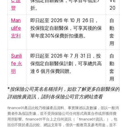
C 匯
保指定自願醫保，可享首年低至7
VE
豐
折。
20
Man
即日起至 2026 年 10 月 26 日，
自
ulife
投保指定自願醫保，可享其後的保
動
宏利
單年度30%保費折扣優惠。
套
用
Sunli
即日起至 2026 年 7 月 31 日，投
自
fe 永
保指定自願醫保計劃，可享總共高
動
明
達 6 個月保費回贈。
套
用
*按保險公司英名名稱排列，如欲了解更多自願醫保的
詳細推廣資訊，請到各保險公司官方網站查看
finance01產品比較乃根據產品資料、事實陳述以及數據，並以一般消
費者作為假設對象，並不受與保險公司任何形式商業合作或所獲得費
用所影響。finance01平台上之任何資訊（「finance01資訊」），包
括但不限於產品比較、網誌文章等，僅供一般教育及參考用途，並不