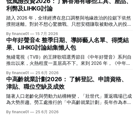
低風險投資2026：了解香港有哪些工具、產品、
將資金轉投至能夠產生穩定現金流的收息資產，成為了今年投
利弊及LIHKG討論
資理財的核心課題。本文特別為您搜集 2026 年 7 月最新市場
數據，盤點港股、美股及基金三大領域共 15 隻熱門收息工
踏入 2026 年，全球經濟在息口調整與地緣政治的拉鋸下依然
具，並深度拆解背後的潛在風險，助您在新一季度穩健收息！
撲朔迷離。對於不想心驚膽戰、只想安穩賺取被動收入的投資
2026年三大領域：15隻熱門收息工具一覽表 為了方便您快速
者而言，「低風險投資」無疑是資產配置的壓艙石。 香港市
By finance01
15 7月 2026
格價與部署，以下先將這 15 隻橫跨港股、美股及基金的明星
場目前有相當多穩健的防守型工具。本文為大家盤點 2026 年
中年好聲音4: 整季日期、導師藝人名單、得獎結
收息產品進行系統性匯總： 範疇代號 / 名稱產品性質2026年
香港最新主流低風險投資產品，橫向比較其利弊，並揭秘連登
果、LIHKG討論結集懶人包
估算年化股息率 / 派息率派息頻率核心定位與優勢港股中國移
（LIHKG）「財經台」巴打們最真實、最不留情面的毒舌評
動 (00941)通訊藍籌6.5% - 6.6%半年配國企巨頭，現金流極
價！ 2026年香港熱門低風險投資工具一覽 在香港，低風險投
無綫電視（TVB）的王牌歌唱選秀節目《中年好聲音》系列自
強，兼具防守與增長。港股中國海洋石油 (00883)能源藍籌
資主要圍繞「保本」與「高流動性」展開。以下是 2026 年最
推出以來，火熱程度一直居高不下。來到 2026 年，《中年好
5.8% - 6.0%半年配受益於地緣政治與油價，
受市場歡迎的 5 大產品比較： 投資工具2026年預估年回報率
聲音 4》依舊是全港市民茶餘飯後的娛樂焦點。本季不僅迎來
By finance01
25 6月 2026
資金鎖定期適合對象風險等級港元/美元定期存款2.4% - 4.0%1
了更新穎的賽制，舞台與音響規格全面升級，參賽者的背景更
中高齡就業計劃2026： 了解登記、申請資格、
個月至1年不等追求絕對保本、懶得操作的人⭐ (極低)美國國庫
是臥虎藏龍，由退隱江湖的昔日歌手到各行各業的隱世歌王，
津貼、職位空缺及成效
債券 (T-Bills)4.0% - 4.5%1個月至30年不等懂得用美股 App、
再次掀起全城「追星」與「懷舊」熱潮。 如果你錯過了部分
追求比定存更高息的人⭐ (極低) 香港政府零售債券
精彩集數，或者想一氣呵成重溫整季的精華，這篇《中年好聲
隨著人口老齡化與勞動力結構轉變，「壯世代」重返職場已成
音 4》全方位懶人包將為你系統化地盤點整季賽期、星級陣
為大勢所趨。勞工處推行的「中高齡就業計劃」長年作為本港
容、終極結果，並結集連登（LIHKG）討論區最地道的爆笑與
僱主與熟齡求職者之間的橋樑，旨在透過發放培訓津貼，鼓勵
By finance01
25 6月 2026
血淚評價！ 《中年好聲音 4》整季賽期與播放時間表 本季
企業聘用年長勞動力。本文將為您全面拆解 2026 年最新優化
《中年好聲音 4》橫跨了 2025 年底至 2026 年第二季，整季
後的計劃內容，包括求職者登記流程、申請資格、津貼金額、
的戰線拉得相當漫長，分階段的對決更具張力。以下為整季的
熱門職位空缺以及計劃的實際成效，助您重燃事業第二春！
核心賽期時間線： * 全球海選招募：2025 年 8
一、 2026 中高齡就業計劃：核心理念與雙向登記指南 勞工處