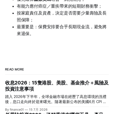
有能力應付癌症／重疾帶來的短期財務衝擊；
按家庭責任及資產，決定是否需要少量壽險及長
照保障；
最重要是：保費安排要合乎長期現金流，避免將
來退保。
READ MORE
收息2026：15隻港股、美股、基金推介＋風險及
投資注意事項
踏入 2026年下半年，全球金融市場在經歷了高息環境的洗禮
後，息口走向終於迎來曙光。隨著最新公布的美國6月 CPI 同
比增速放緩至 3.5%，通脹壓力進一步減退，美聯儲於年內減
By finance01
15 7月 2026
息的預期再度升溫。 當定期存款利率逐漸從高位回落，如何