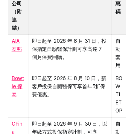
公司
惠
（附
碼
連
結）
AIA
即日起至 2026 年 8 月 31 日，投
自
友邦
保指定自願醫保計劃可享高達 7
動
個月保費回贈。
套
用
Bowt
即日起至 2026 年 8 月 10 日，新
BO
ie 保
客戶投保自願醫保可享首年5折保
W
泰
費優惠。
TI
ET
OP
Chin
即日起至 2026 年 9 月 30 日，以
自
a
年繳方式投保指定計劃，可享
動