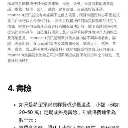
構成或意圖構成任何受監管建議、保險、金融、投資或其他專業建
議、推薦、核准、認可、邀約、銷售保險、金融或投資產品。
finance01資訊並沒有考慮閣下之個人需要，閱覽有關資料亦不應被視
為正在進行個人合適性評估，亦不足以構成任何購買保險產品決定的
依據。購買任何保險產品或進行有關保險決定前，閣下應以保險公司
提供的資料為準，自己進行研究，及／或尋求持牌保險中介人的獨立
及專業意見。finance01資訊是團隊以最大努力從不同渠道收集、驗
證、更新而成。finance01集團及其附屬公司、關連人士、代理、董
事、職員、員工將不會就有關資料引致的索償或損失負上任何責任。
finance01集團及其附屬公司亦概不保證或擔保有關資料之準確性、完
整性和適時性。
4. 壽險
如只是希望預備喪葬費或少量遺產，小額（例如
20–50 萬）定期或終身壽險，年繳保費通常為
數千元；
投委會提醒，退休人士買人壽保險前，應仔細考