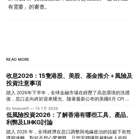
有需要」的審查。
READ MORE
收息2026：15隻港股、美股、基金推介＋風險及
投資注意事項
踏入 2026年下半年，全球金融市場在經歷了高息環境的洗禮
後，息口走向終於迎來曙光。隨著最新公布的美國6月 CPI 同
比增速放緩至 3.5%，通脹壓力進一步減退，美聯儲於年內減
By finance01
15 7月 2026
息的預期再度升溫。 當定期存款利率逐漸從高位回落，如何
低風險投資2026：了解香港有哪些工具、產品、
將資金轉投至能夠產生穩定現金流的收息資產，成為了今年投
利弊及LIHKG討論
資理財的核心課題。本文特別為您搜集 2026 年 7 月最新市場
數據，盤點港股、美股及基金三大領域共 15 隻熱門收息工
踏入 2026 年，全球經濟在息口調整與地緣政治的拉鋸下依然
具，並深度拆解背後的潛在風險，助您在新一季度穩健收息！
撲朔迷離。對於不想心驚膽戰、只想安穩賺取被動收入的投資