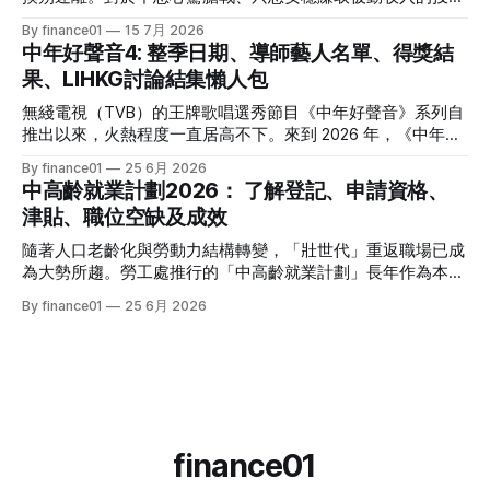
2026年三大領域：15隻熱門收息工具一覽表 為了方便您快速
者而言，「低風險投資」無疑是資產配置的壓艙石。 香港市
By finance01
15 7月 2026
格價與部署，以下先將這 15 隻橫跨港股、美股及基金的明星
場目前有相當多穩健的防守型工具。本文為大家盤點 2026 年
中年好聲音4: 整季日期、導師藝人名單、得獎結
收息產品進行系統性匯總： 範疇代號 / 名稱產品性質2026年
香港最新主流低風險投資產品，橫向比較其利弊，並揭秘連登
果、LIHKG討論結集懶人包
估算年化股息率 / 派息率派息頻率核心定位與優勢港股中國移
（LIHKG）「財經台」巴打們最真實、最不留情面的毒舌評
動 (00941)通訊藍籌6.5% - 6.6%半年配國企巨頭，現金流極
價！ 2026年香港熱門低風險投資工具一覽 在香港，低風險投
無綫電視（TVB）的王牌歌唱選秀節目《中年好聲音》系列自
強，兼具防守與增長。港股中國海洋石油 (00883)能源藍籌
資主要圍繞「保本」與「高流動性」展開。以下是 2026 年最
推出以來，火熱程度一直居高不下。來到 2026 年，《中年好
5.8% - 6.0%半年配受益於地緣政治與油價，
受市場歡迎的 5 大產品比較： 投資工具2026年預估年回報率
聲音 4》依舊是全港市民茶餘飯後的娛樂焦點。本季不僅迎來
By finance01
25 6月 2026
資金鎖定期適合對象風險等級港元/美元定期存款2.4% - 4.0%1
了更新穎的賽制，舞台與音響規格全面升級，參賽者的背景更
中高齡就業計劃2026： 了解登記、申請資格、
個月至1年不等追求絕對保本、懶得操作的人⭐ (極低)美國國庫
是臥虎藏龍，由退隱江湖的昔日歌手到各行各業的隱世歌王，
津貼、職位空缺及成效
債券 (T-Bills)4.0% - 4.5%1個月至30年不等懂得用美股 App、
再次掀起全城「追星」與「懷舊」熱潮。 如果你錯過了部分
追求比定存更高息的人⭐ (極低) 香港政府零售債券
精彩集數，或者想一氣呵成重溫整季的精華，這篇《中年好聲
隨著人口老齡化與勞動力結構轉變，「壯世代」重返職場已成
音 4》全方位懶人包將為你系統化地盤點整季賽期、星級陣
為大勢所趨。勞工處推行的「中高齡就業計劃」長年作為本港
容、終極結果，並結集連登（LIHKG）討論區最地道的爆笑與
僱主與熟齡求職者之間的橋樑，旨在透過發放培訓津貼，鼓勵
By finance01
25 6月 2026
血淚評價！ 《中年好聲音 4》整季賽期與播放時間表 本季
企業聘用年長勞動力。本文將為您全面拆解 2026 年最新優化
《中年好聲音 4》橫跨了 2025 年底至 2026 年第二季，整季
後的計劃內容，包括求職者登記流程、申請資格、津貼金額、
的戰線拉得相當漫長，分階段的對決更具張力。以下為整季的
熱門職位空缺以及計劃的實際成效，助您重燃事業第二春！
核心賽期時間線： * 全球海選招募：2025 年 8
一、 2026 中高齡就業計劃：核心理念與雙向登記指南 勞工處
的「中高齡就業計劃」（Employment Programme for
Middle-aged）是一項雙向互惠方案。政府並非直接「派錢」
給求職者，而是透過「僱主僱員共同培訓」的模式：由勞工處
finance01
向聘用中高齡人士的僱主發放誘因（在職培訓津貼），以抵銷