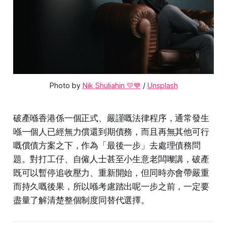
Photo by 
Nik Shuliahin 💛💙
 / 
Unsplash
破產喺香港係一個正式、嚴謹嘅法律程序，通常發生
喺一個人已經無力償還到期債務，而且再無其他可行
嘅償債方案之下，作為「最後一步」去處理債務問
題。對打工仔、自僱人士甚至小生意老闆嚟講，破產
既可以暫停追收壓力、重新開始，但同時亦會帶嚴重
而持久嘅後果，所以喺考慮踏出呢一步之前，一定要
盡量了解清楚整個制度同替代選擇。