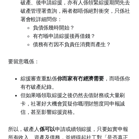
破產、後申請綜援，亦有人係領緊綜援期間先去
破產管理署查詢，兩者都唔係絕對衝突，只係社
署會較詳細問你：
負債係幾時開始？
有冇喺申請綜援後再借錢？
債務有冇因不負責任消費而產生？
要留意嘅係：
綜援審查重點係
你而家有冇經濟需要
，而唔係你
有冇破產紀錄。
但如果喺領取綜援之後仍然去借財務或大量刷
卡，社署好大機會質疑你嘅理財態度同申報誠
信，甚至影響綜援資格。
所以，破產人
係可以
申請或續領綜援，只要如實申報
所有收入、資產及債務，並經得起社工對「是否真正