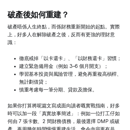
破產後如何重建？
破產唔係人生終點，而係財務重新開始的起點。實際
上，好多人在解除破產之後，反而有更強的理財意
識：
徹底戒掉「以卡還卡」、「以財務還卡」習慣；
建立緊急備用金（例如 3–6 個月開支）；
學習基本投資與風險管理，避免再重複高槓桿、
無計劃借貸；
慎重考慮每一筆分期、貸款及擔保。
如果你打算將呢篇文寫成面向讀者嘅實戰指南，好多
時可以加一段「真實故事簡述」：例如一位打工仔如
何由 7 張卡數、2 間財務債務，最後選擇 DMP 或破
產，再用幾年時間慢慢重建生活，會令內容更有共