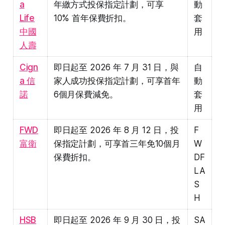
a
年繳方式投保指定計劃，可享
動
Life
10% 首年保費折扣。
套
中國
用
人壽
Cign
即日起至 2026 年 7 月 31 日，與
自
a 信
家人成功投保指定計劃，可享首年
動
諾
6個月保費減免。
套
用
FWD
即日起至 2026 年 8 月 12 日，投
F
富衛
保指定計劃，可享首三年免10個月
W
保費折扣。
DF
LA
S
H
HSB
即日起至 2026 年 9 月 30 日，投
SA