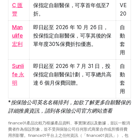
C 匯
保指定自願醫保，可享首年低至7
VE
豐
折。
20
Man
即日起至 2026 年 10 月 26 日，
自
ulife
投保指定自願醫保，可享其後的保
動
宏利
單年度30%保費折扣優惠。
套
用
Sunli
即日起至 2026 年 7 月 31 日，投
自
fe 永
保指定自願醫保計劃，可享總共高
動
明
達 6 個月保費回贈。
套
用
*按保險公司英名名稱排列，如欲了解更多自願醫保的
詳細推廣資訊，請到各保險公司官方網站查看
finance01產品比較乃根據產品資料、事實陳述以及數據，並以一般消
費者作為假設對象，並不受與保險公司任何形式商業合作或所獲得費
用所影響。finance01平台上之任何資訊（「finance01資訊」），包