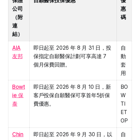
保險
自願醫保投保優惠
優
公司
惠
（附
碼
連
結）
AIA
即日起至 2026 年 8 月 31 日，投
自
友邦
保指定自願醫保計劃可享高達 7
動
個月保費回贈。
套
用
Bowt
即日起至 2026 年 8 月 10 日，新
BO
ie 保
客戶投保自願醫保可享首年5折保
W
泰
費優惠。
TI
ET
OP
Chin
即日起至 2026 年 9 月 30 日，以
自