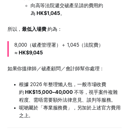
向高等法院遞交破產呈請的費用約
為
HK$1,045
。
所以，
最低入場費
約為：
8,000（破產管理署）＋ 1,045（法院費）
≈
HK$9,045
如果你搵律師／破產顧問／會計師幫你處理：
根據 2026 年整理懶人包，一般市場收費
約
HK$15,000–40,000
不等，視乎案件複雜
程度、需唔需要額外法律意見、談判等服務。
呢啲屬於「專業服務費」，另加於上述官方費用
之上。