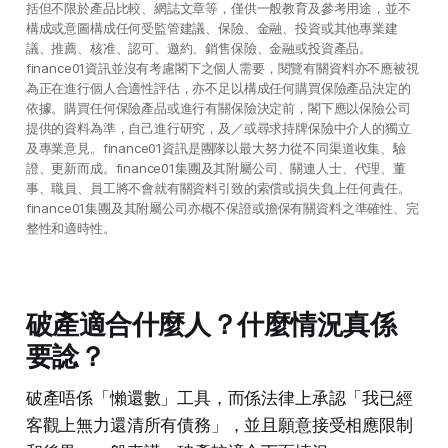
括但不限於產品比較、網誌文章等，僅供一般教育及參考用途，並不
構成或意圖構成任何受監管建議、保險、金融、投資或其他專業建
議、推薦、核准、認可、邀約、銷售保險、金融或投資產品。
finance01資訊並沒有考慮閣下之個人需要，閱覽有關資料亦不應被視
為正在進行個人合適性評估，亦不足以構成任何購買保險產品決定的
依據。購買任何保險產品或進行有關保險決定前，閣下應以保險公司
提供的資料為準，自己進行研究，及／或尋求持牌保險中介人的獨立
及專業意見。finance01資訊是團隊以最大努力從不同渠道收集、驗
證、更新而成。finance01集團及其附屬公司、關連人士、代理、董
事、職員、員工將不會就有關資料引致的索償或損失負上任何責任。
finance01集團及其附屬公司亦概不保證或擔保有關資料之準確性、完
整性和適時性。
破產適合什麼人？什麼情況真係
要諗？
破產唔係「懶還數」工具，而係法律上承認「我已經
客觀上無力還清所有債務」，並且願意接受相應限制