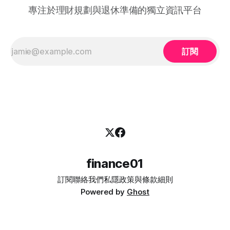
初期適應與培訓的成本，從而大大提升企業聘用熟齡員工的意
專注於理財規劃與退休準備的獨立資訊平台
願。 不論您是尋求轉行的求職者，還是正缺乏人手的企業
HR，2026 年的最新登記方法都已全面數位化： 1. 求職者（中
高齡人士）登記流程 * 第一步： 只要您年滿 40歲或以上，可
在勞工處轄下的任何一間就業中心、
訂閱
finance01
訂閱
聯絡我們
私隱政策與條款細則
Powered by
Ghost