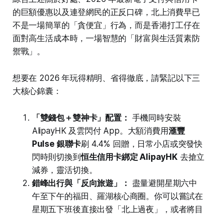
的巨額優惠以及連登網民的正反口碑，北上消費早已
不是一場簡單的「貪便宜」行為，而是香港打工仔在
面對高生活成本時，一場智慧的「財富與生活質素防
禦戰」。
想要在 2026 年玩得精明、省得徹底，請緊記以下三
大核心錦囊：
「雙錢包＋雙神卡」配置：
手機同時安裝
AlipayHK 及雲閃付 App。大額消費用
滙豐
Pulse 銀聯卡
刷 4.4% 回贈，日常小店或突發快
閃時則切換到
恒生信用卡綁定 AlipayHK
去搶立
減券，靈活切換。
錯峰出行與「反向旅遊」：
盡量避開星期六中
午至下午的福田、羅湖核心商圈。你可以嘗試在
星期五下班後直接出發「北上過夜」，或者將目