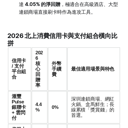
達
4.05% 的淨回贈
，極適合在高級酒店、大型
連鎖商場直接刷卡時作為進攻工具。
2026 北上消費信用卡與支付組合橫向比
拼
202
6
信用卡
核
外幣
/ 支付
心
手續
最佳適用場景與特色
平台組
回
費
合
贈
率
滙豐
深圳連鎖商場、網紅
Pulse
4.4
火鍋、盒馬鮮生；長
銀聯卡
0%
%
線累積「獎賞錢」的
+ 雲閃
首選。
付