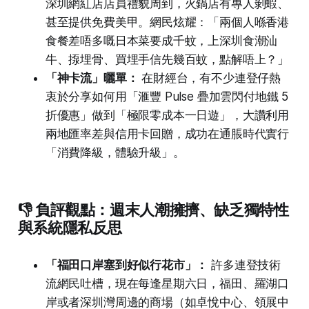
深圳網紅店店員禮貌周到，火鍋店有專人剝蝦、
甚至提供免費美甲。網民炫耀：「兩個人喺香港
食餐差唔多嘅日本菜要成千蚊，上深圳食潮汕
牛、揼埋骨、買埋手信先幾百蚊，點解唔上？」
「神卡流」曬單：
在財經台，有不少連登仔熱
衷於分享如何用「滙豐 Pulse 疊加雲閃付地鐵 5
折優惠」做到「極限零成本一日遊」，大讚利用
兩地匯率差與信用卡回贈，成功在通脹時代實行
「消費降級，體驗升級」。
👎 負評觀點：週末人潮擁擠、缺乏獨特性
與系統隱私反思
「福田口岸塞到好似行花市」：
許多連登技術
流網民吐槽，現在每逢星期六日，福田、羅湖口
岸或者深圳灣周邊的商場（如卓悅中心、領展中