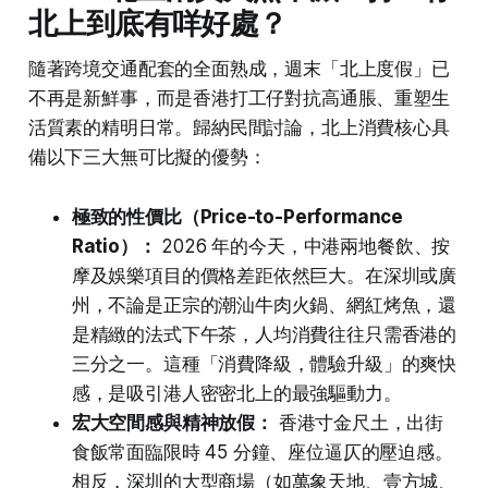
北上到底有咩好處？
隨著跨境交通配套的全面熟成，週末「北上度假」已
不再是新鮮事，而是香港打工仔對抗高通脹、重塑生
活質素的精明日常。歸納民間討論，北上消費核心具
備以下三大無可比擬的優勢：
極致的性價比（Price-to-Performance
Ratio）：
2026 年的今天，中港兩地餐飲、按
摩及娛樂項目的價格差距依然巨大。在深圳或廣
州，不論是正宗的潮汕牛肉火鍋、網紅烤魚，還
是精緻的法式下午茶，人均消費往往只需香港的
三分之一。這種「消費降級，體驗升級」的爽快
感，是吸引港人密密北上的最強驅動力。
宏大空間感與精神放假：
香港寸金尺土，出街
食飯常面臨限時 45 分鐘、座位逼仄的壓迫感。
相反，深圳的大型商場（如萬象天地、壹方城、