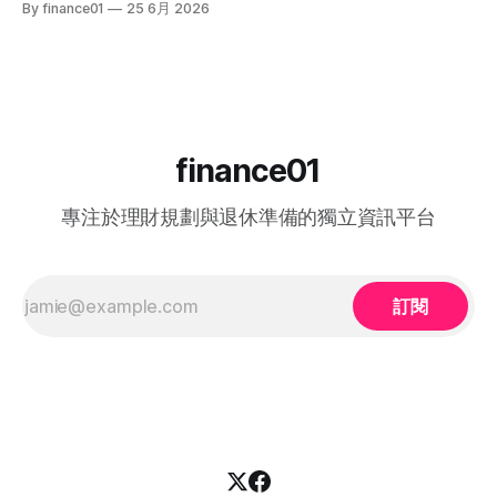
By finance01
25 6月 2026
血淚評價！ 《中年好聲音 4》整季賽期與播放時間表 本季
企業聘用年長勞動力。本文將為您全面拆解 2026 年最新優化
《中年好聲音 4》橫跨了 2025 年底至 2026 年第二季，整季
後的計劃內容，包括求職者登記流程、申請資格、津貼金額、
的戰線拉得相當漫長，分階段的對決更具張力。以下為整季的
熱門職位空缺以及計劃的實際成效，助您重燃事業第二春！
核心賽期時間線： * 全球海選招募：2025 年 8
一、 2026 中高齡就業計劃：核心理念與雙向登記指南 勞工處
的「中高齡就業計劃」（Employment Programme for
Middle-aged）是一項雙向互惠方案。政府並非直接「派錢」
給求職者，而是透過「僱主僱員共同培訓」的模式：由勞工處
finance01
向聘用中高齡人士的僱主發放誘因（在職培訓津貼），以抵銷
初期適應與培訓的成本，從而大大提升企業聘用熟齡員工的意
專注於理財規劃與退休準備的獨立資訊平台
願。 不論您是尋求轉行的求職者，還是正缺乏人手的企業
HR，2026 年的最新登記方法都已全面數位化： 1. 求職者（中
高齡人士）登記流程 * 第一步： 只要您年滿 40歲或以上，可
在勞工處轄下的任何一間就業中心、
訂閱