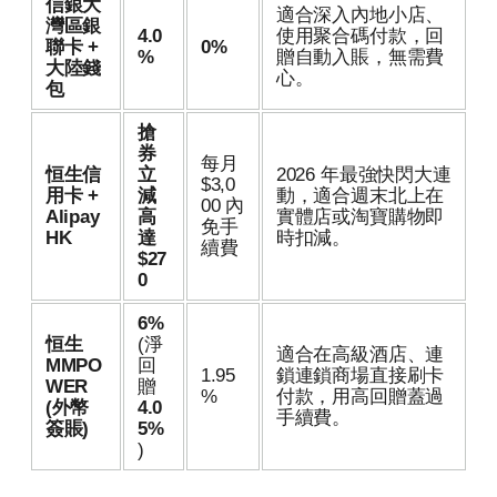
信銀大
適合深入內地小店、
灣區銀
4.0
使用聚合碼付款，回
聯卡 +
0%
%
贈自動入賬，無需費
大陸錢
心。
包
搶
券
每月
恒生信
立
2026 年最強快閃大連
$3,0
用卡 +
減
動，適合週末北上在
00 內
Alipay
高
實體店或淘寶購物即
免手
HK
達
時扣減。
續費
$27
0
6%
恒生
(淨
適合在高級酒店、連
MMPO
回
1.95
鎖連鎖商場直接刷卡
WER
贈
%
付款，用高回贈蓋過
(外幣
4.0
手續費。
簽賬)
5%
)