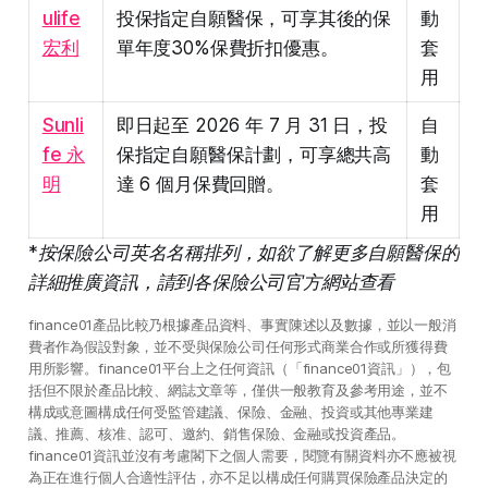
ulife
投保指定自願醫保，可享其後的保
動
宏利
單年度30%保費折扣優惠。
套
用
Sunli
即日起至 2026 年 7 月 31 日，投
自
fe 永
保指定自願醫保計劃，可享總共高
動
明
達 6 個月保費回贈。
套
用
*按保險公司英名名稱排列，如欲了解更多自願醫保的
詳細推廣資訊，請到各保險公司官方網站查看
finance01產品比較乃根據產品資料、事實陳述以及數據，並以一般消
費者作為假設對象，並不受與保險公司任何形式商業合作或所獲得費
用所影響。finance01平台上之任何資訊（「finance01資訊」），包
括但不限於產品比較、網誌文章等，僅供一般教育及參考用途，並不
構成或意圖構成任何受監管建議、保險、金融、投資或其他專業建
議、推薦、核准、認可、邀約、銷售保險、金融或投資產品。
finance01資訊並沒有考慮閣下之個人需要，閱覽有關資料亦不應被視
為正在進行個人合適性評估，亦不足以構成任何購買保險產品決定的