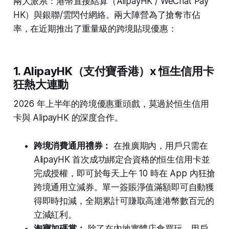
兩大派系：港幣直接結算（AlipayHK / WeChat Pay
HK）與銀聯/雲閃付網絡。兩大陣營為了搶奪市佔
率，在近期推出了重量級的跨境貼現優惠：
1. AlipayHK（支付寶香港）x 恒生信用卡
狂熱大連動
2026 年上半年的跨境優惠重頭戲，莫過於恒生信用
卡與 AlipayHK 的深度合作。
跨境消費通用禮券：
在推廣期內，用戶只需在
AlipayHK 首次成功綁定合資格的恒生信用卡並
完成授權，即可於每天上午 10 時在 App 內狂搶
跨境通用立減券。單一簽賬淨值滿額即可自動獲
得即時扣減，全期累計可賺取高達港幣數百元的
立減紅利。
淘寶加碼賞：
除了在內地實體店食買玩，用戶