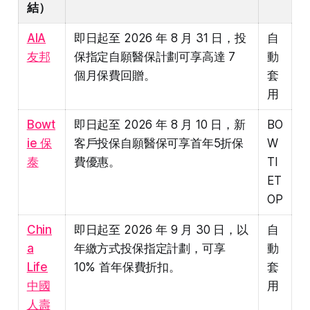
結）
AIA
即日起至 2026 年 8 月 31 日，投
自
友邦
保指定自願醫保計劃可享高達 7
動
個月保費回贈。
套
用
Bowt
即日起至 2026 年 8 月 10 日，新
BO
ie 保
客戶投保自願醫保可享首年5折保
W
泰
費優惠。
TI
ET
OP
Chin
即日起至 2026 年 9 月 30 日，以
自
a
年繳方式投保指定計劃，可享
動
Life
10% 首年保費折扣。
套
中國
用
人壽