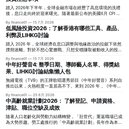
踏入 2026年下半年，全球金融市場在經歷了高息環境的洗禮
後，息口走向終於迎來曙光。隨著最新公布的美國6月 CPI 同
比增速放緩至 3.5%，通脹壓力進一步減退，美聯儲於年內減
By finance01
15 7月 2026
息的預期再度升溫。 當定期存款利率逐漸從高位回落，如何
低風險投資2026：了解香港有哪些工具、產品、
將資金轉投至能夠產生穩定現金流的收息資產，成為了今年投
利弊及LIHKG討論
資理財的核心課題。本文特別為您搜集 2026 年 7 月最新市場
數據，盤點港股、美股及基金三大領域共 15 隻熱門收息工
踏入 2026 年，全球經濟在息口調整與地緣政治的拉鋸下依然
具，並深度拆解背後的潛在風險，助您在新一季度穩健收息！
撲朔迷離。對於不想心驚膽戰、只想安穩賺取被動收入的投資
2026年三大領域：15隻熱門收息工具一覽表 為了方便您快速
者而言，「低風險投資」無疑是資產配置的壓艙石。 香港市
By finance01
15 7月 2026
格價與部署，以下先將這 15 隻橫跨港股、美股及基金的明星
場目前有相當多穩健的防守型工具。本文為大家盤點 2026 年
中年好聲音4: 整季日期、導師藝人名單、得獎結
收息產品進行系統性匯總： 範疇代號 / 名稱產品性質2026年
香港最新主流低風險投資產品，橫向比較其利弊，並揭秘連登
果、LIHKG討論結集懶人包
估算年化股息率 / 派息率派息頻率核心定位與優勢港股中國移
（LIHKG）「財經台」巴打們最真實、最不留情面的毒舌評
動 (00941)通訊藍籌6.5% - 6.6%半年配國企巨頭，現金流極
價！ 2026年香港熱門低風險投資工具一覽 在香港，低風險投
無綫電視（TVB）的王牌歌唱選秀節目《中年好聲音》系列自
強，兼具防守與增長。港股中國海洋石油 (00883)能源藍籌
資主要圍繞「保本」與「高流動性」展開。以下是 2026 年最
推出以來，火熱程度一直居高不下。來到 2026 年，《中年好
5.8% - 6.0%半年配受益於地緣政治與油價，
受市場歡迎的 5 大產品比較： 投資工具2026年預估年回報率
聲音 4》依舊是全港市民茶餘飯後的娛樂焦點。本季不僅迎來
By finance01
25 6月 2026
資金鎖定期適合對象風險等級港元/美元定期存款2.4% - 4.0%1
了更新穎的賽制，舞台與音響規格全面升級，參賽者的背景更
中高齡就業計劃2026： 了解登記、申請資格、
個月至1年不等追求絕對保本、懶得操作的人⭐ (極低)美國國庫
是臥虎藏龍，由退隱江湖的昔日歌手到各行各業的隱世歌王，
津貼、職位空缺及成效
債券 (T-Bills)4.0% - 4.5%1個月至30年不等懂得用美股 App、
再次掀起全城「追星」與「懷舊」熱潮。 如果你錯過了部分
追求比定存更高息的人⭐ (極低) 香港政府零售債券
精彩集數，或者想一氣呵成重溫整季的精華，這篇《中年好聲
隨著人口老齡化與勞動力結構轉變，「壯世代」重返職場已成
音 4》全方位懶人包將為你系統化地盤點整季賽期、星級陣
為大勢所趨。勞工處推行的「中高齡就業計劃」長年作為本港
容、終極結果，並結集連登（LIHKG）討論區最地道的爆笑與
僱主與熟齡求職者之間的橋樑，旨在透過發放培訓津貼，鼓勵