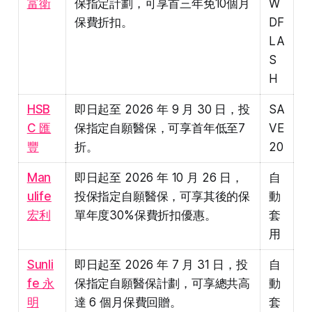
富衛
保指定計劃，可享首三年免10個月
W
保費折扣。
DF
LA
S
H
HSB
即日起至 2026 年 9 月 30 日，投
SA
C 匯
保指定自願醫保，可享首年低至7
VE
豐
折。
20
Man
即日起至 2026 年 10 月 26 日，
自
ulife
投保指定自願醫保，可享其後的保
動
宏利
單年度30%保費折扣優惠。
套
用
Sunli
即日起至 2026 年 7 月 31 日，投
自
fe 永
保指定自願醫保計劃，可享總共高
動
明
達 6 個月保費回贈。
套