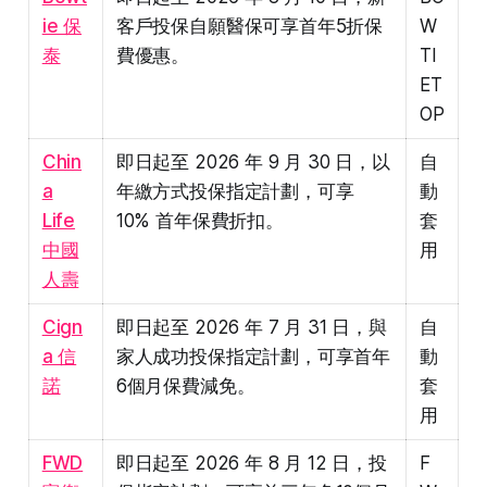
ie 保
客戶投保自願醫保可享首年5折保
W
泰
費優惠。
TI
ET
OP
Chin
即日起至 2026 年 9 月 30 日，以
自
a
年繳方式投保指定計劃，可享
動
Life
10% 首年保費折扣。
套
中國
用
人壽
Cign
即日起至 2026 年 7 月 31 日，與
自
a 信
家人成功投保指定計劃，可享首年
動
諾
6個月保費減免。
套
用
FWD
即日起至 2026 年 8 月 12 日，投
F