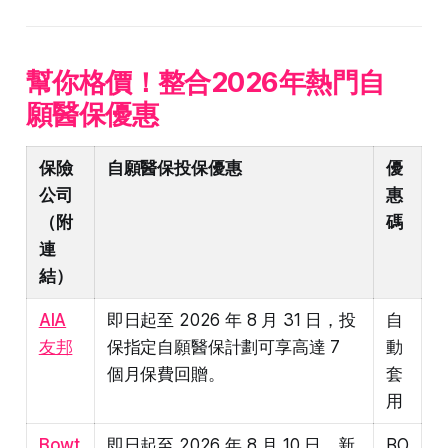
幫你格價！整合2026年熱門自
願醫保優惠
保險
自願醫保投保優惠
優
公司
惠
（附
碼
連
結）
AIA
即日起至 2026 年 8 月 31 日，投
自
友邦
保指定自願醫保計劃可享高達 7
動
個月保費回贈。
套
用
Bowt
即日起至 2026 年 8 月 10 日，新
BO