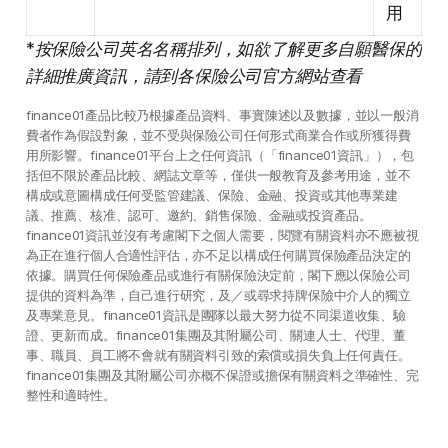
用
*按保險公司英名名稱排列，如欲了解更多自願醫保的
詳細推廣資訊，請到各保險公司官方網站查看
finance01產品比較乃根據產品資料、事實陳述以及數據，並以一般消
費者作為假設對象，並不受與保險公司任何形式商業合作或所獲得費
用所影響。finance01平台上之任何資訊（「finance01資訊」），包
括但不限於產品比較、網誌文章等，僅供一般教育及參考用途，並不
構成或意圖構成任何受監管建議、保險、金融、投資或其他專業建
議、推薦、核准、認可、邀約、銷售保險、金融或投資產品。
finance01資訊並沒有考慮閣下之個人需要，閱覽有關資料亦不應被視
為正在進行個人合適性評估，亦不足以構成任何購買保險產品決定的
依據。購買任何保險產品或進行有關保險決定前，閣下應以保險公司
提供的資料為準，自己進行研究，及／或尋求持牌保險中介人的獨立
及專業意見。finance01資訊是團隊以最大努力從不同渠道收集、驗
證、更新而成。finance01集團及其附屬公司、關連人士、代理、董
事、職員、員工將不會就有關資料引致的索償或損失負上任何責任。
finance01集團及其附屬公司亦概不保證或擔保有關資料之準確性、完
整性和適時性。