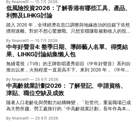
By finance01
15 7月 2026
息的預期再度升溫。 當定期存款利率逐漸從高位回落，如何
低風險投資2026：了解香港有哪些工具、產品、
將資金轉投至能夠產生穩定現金流的收息資產，成為了今年投
利弊及LIHKG討論
資理財的核心課題。本文特別為您搜集 2026 年 7 月最新市場
數據，盤點港股、美股及基金三大領域共 15 隻熱門收息工
踏入 2026 年，全球經濟在息口調整與地緣政治的拉鋸下依然
具，並深度拆解背後的潛在風險，助您在新一季度穩健收息！
撲朔迷離。對於不想心驚膽戰、只想安穩賺取被動收入的投資
2026年三大領域：15隻熱門收息工具一覽表 為了方便您快速
者而言，「低風險投資」無疑是資產配置的壓艙石。 香港市
By finance01
15 7月 2026
格價與部署，以下先將這 15 隻橫跨港股、美股及基金的明星
場目前有相當多穩健的防守型工具。本文為大家盤點 2026 年
中年好聲音4: 整季日期、導師藝人名單、得獎結
收息產品進行系統性匯總： 範疇代號 / 名稱產品性質2026年
香港最新主流低風險投資產品，橫向比較其利弊，並揭秘連登
果、LIHKG討論結集懶人包
估算年化股息率 / 派息率派息頻率核心定位與優勢港股中國移
（LIHKG）「財經台」巴打們最真實、最不留情面的毒舌評
動 (00941)通訊藍籌6.5% - 6.6%半年配國企巨頭，現金流極
價！ 2026年香港熱門低風險投資工具一覽 在香港，低風險投
無綫電視（TVB）的王牌歌唱選秀節目《中年好聲音》系列自
強，兼具防守與增長。港股中國海洋石油 (00883)能源藍籌
資主要圍繞「保本」與「高流動性」展開。以下是 2026 年最
推出以來，火熱程度一直居高不下。來到 2026 年，《中年好
5.8% - 6.0%半年配受益於地緣政治與油價，
受市場歡迎的 5 大產品比較： 投資工具2026年預估年回報率
聲音 4》依舊是全港市民茶餘飯後的娛樂焦點。本季不僅迎來
By finance01
25 6月 2026
資金鎖定期適合對象風險等級港元/美元定期存款2.4% - 4.0%1
了更新穎的賽制，舞台與音響規格全面升級，參賽者的背景更
中高齡就業計劃2026： 了解登記、申請資格、
個月至1年不等追求絕對保本、懶得操作的人⭐ (極低)美國國庫
是臥虎藏龍，由退隱江湖的昔日歌手到各行各業的隱世歌王，
津貼、職位空缺及成效
債券 (T-Bills)4.0% - 4.5%1個月至30年不等懂得用美股 App、
再次掀起全城「追星」與「懷舊」熱潮。 如果你錯過了部分
追求比定存更高息的人⭐ (極低) 香港政府零售債券
精彩集數，或者想一氣呵成重溫整季的精華，這篇《中年好聲
隨著人口老齡化與勞動力結構轉變，「壯世代」重返職場已成
音 4》全方位懶人包將為你系統化地盤點整季賽期、星級陣
為大勢所趨。勞工處推行的「中高齡就業計劃」長年作為本港
容、終極結果，並結集連登（LIHKG）討論區最地道的爆笑與
僱主與熟齡求職者之間的橋樑，旨在透過發放培訓津貼，鼓勵
By finance01
25 6月 2026
血淚評價！ 《中年好聲音 4》整季賽期與播放時間表 本季
企業聘用年長勞動力。本文將為您全面拆解 2026 年最新優化
《中年好聲音 4》橫跨了 2025 年底至 2026 年第二季，整季
後的計劃內容，包括求職者登記流程、申請資格、津貼金額、
的戰線拉得相當漫長，分階段的對決更具張力。以下為整季的
熱門職位空缺以及計劃的實際成效，助您重燃事業第二春！
核心賽期時間線： * 全球海選招募：2025 年 8