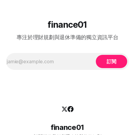
一、 2026 中高齡就業計劃：核心理念與雙向登記指南 勞工處
的「中高齡就業計劃」（Employment Programme for
Middle-aged）是一項雙向互惠方案。政府並非直接「派錢」
給求職者，而是透過「僱主僱員共同培訓」的模式：由勞工處
finance01
向聘用中高齡人士的僱主發放誘因（在職培訓津貼），以抵銷
初期適應與培訓的成本，從而大大提升企業聘用熟齡員工的意
專注於理財規劃與退休準備的獨立資訊平台
願。 不論您是尋求轉行的求職者，還是正缺乏人手的企業
HR，2026 年的最新登記方法都已全面數位化： 1. 求職者（中
高齡人士）登記流程 * 第一步： 只要您年滿 40歲或以上，可
在勞工處轄下的任何一間就業中心、
訂閱
finance01