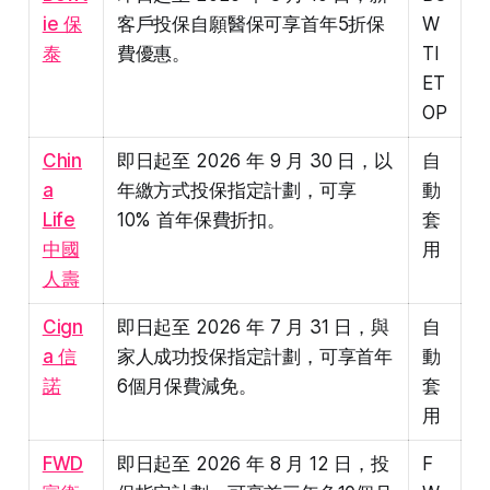
ie 保
客戶投保自願醫保可享首年5折保
W
泰
費優惠。
TI
ET
OP
Chin
即日起至 2026 年 9 月 30 日，以
自
a
年繳方式投保指定計劃，可享
動
Life
10% 首年保費折扣。
套
中國
用
人壽
Cign
即日起至 2026 年 7 月 31 日，與
自
a 信
家人成功投保指定計劃，可享首年
動
諾
6個月保費減免。
套
用
FWD
即日起至 2026 年 8 月 12 日，投
F