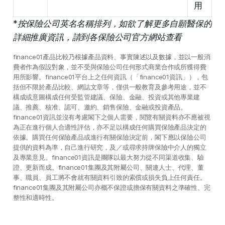
用
*按保險公司英名名稱排列，如欲了解更多自願醫保的
詳細推廣資訊，請到各保險公司官方網站查看
finance01產品比較乃根據產品資料、事實陳述以及數據，並以一般消
費者作為假設對象，並不受與保險公司任何形式商業合作或所獲得費
用所影響。finance01平台上之任何資訊（「finance01資訊」），包
括但不限於產品比較、網誌文章等，僅供一般教育及參考用途，並不
構成或意圖構成任何受監管建議、保險、金融、投資或其他專業建
議、推薦、核准、認可、邀約、銷售保險、金融或投資產品。
finance01資訊並沒有考慮閣下之個人需要，閱覽有關資料亦不應被視
為正在進行個人合適性評估，亦不足以構成任何購買保險產品決定的
依據。購買任何保險產品或進行有關保險決定前，閣下應以保險公司
提供的資料為準，自己進行研究，及／或尋求持牌保險中介人的獨立
及專業意見。finance01資訊是團隊以最大努力從不同渠道收集、驗
證、更新而成。finance01集團及其附屬公司、關連人士、代理、董
事、職員、員工將不會就有關資料引致的索償或損失負上任何責任。
finance01集團及其附屬公司亦概不保證或擔保有關資料之準確性、完
整性和適時性。