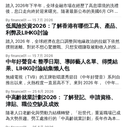
踏入 2026年下半年，全球金融市場在經歷了高息環境的洗禮
後，息口走向終於迎來曙光。隨著最新公布的美國6月 CPI 同
比增速放緩至 3.5%，通脹壓力進一步減退，美聯儲於年內減
By finance01
15 7月 2026
息的預期再度升溫。 當定期存款利率逐漸從高位回落，如何
低風險投資2026：了解香港有哪些工具、產品、
將資金轉投至能夠產生穩定現金流的收息資產，成為了今年投
利弊及LIHKG討論
資理財的核心課題。本文特別為您搜集 2026 年 7 月最新市場
數據，盤點港股、美股及基金三大領域共 15 隻熱門收息工
踏入 2026 年，全球經濟在息口調整與地緣政治的拉鋸下依然
具，並深度拆解背後的潛在風險，助您在新一季度穩健收息！
撲朔迷離。對於不想心驚膽戰、只想安穩賺取被動收入的投資
2026年三大領域：15隻熱門收息工具一覽表 為了方便您快速
者而言，「低風險投資」無疑是資產配置的壓艙石。 香港市
By finance01
15 7月 2026
格價與部署，以下先將這 15 隻橫跨港股、美股及基金的明星
場目前有相當多穩健的防守型工具。本文為大家盤點 2026 年
中年好聲音4: 整季日期、導師藝人名單、得獎結
收息產品進行系統性匯總： 範疇代號 / 名稱產品性質2026年
香港最新主流低風險投資產品，橫向比較其利弊，並揭秘連登
果、LIHKG討論結集懶人包
估算年化股息率 / 派息率派息頻率核心定位與優勢港股中國移
（LIHKG）「財經台」巴打們最真實、最不留情面的毒舌評
動 (00941)通訊藍籌6.5% - 6.6%半年配國企巨頭，現金流極
價！ 2026年香港熱門低風險投資工具一覽 在香港，低風險投
無綫電視（TVB）的王牌歌唱選秀節目《中年好聲音》系列自
強，兼具防守與增長。港股中國海洋石油 (00883)能源藍籌
資主要圍繞「保本」與「高流動性」展開。以下是 2026 年最
推出以來，火熱程度一直居高不下。來到 2026 年，《中年好
5.8% - 6.0%半年配受益於地緣政治與油價，
受市場歡迎的 5 大產品比較： 投資工具2026年預估年回報率
聲音 4》依舊是全港市民茶餘飯後的娛樂焦點。本季不僅迎來
By finance01
25 6月 2026
資金鎖定期適合對象風險等級港元/美元定期存款2.4% - 4.0%1
了更新穎的賽制，舞台與音響規格全面升級，參賽者的背景更
中高齡就業計劃2026： 了解登記、申請資格、
個月至1年不等追求絕對保本、懶得操作的人⭐ (極低)美國國庫
是臥虎藏龍，由退隱江湖的昔日歌手到各行各業的隱世歌王，
津貼、職位空缺及成效
債券 (T-Bills)4.0% - 4.5%1個月至30年不等懂得用美股 App、
再次掀起全城「追星」與「懷舊」熱潮。 如果你錯過了部分
追求比定存更高息的人⭐ (極低) 香港政府零售債券
精彩集數，或者想一氣呵成重溫整季的精華，這篇《中年好聲
隨著人口老齡化與勞動力結構轉變，「壯世代」重返職場已成
音 4》全方位懶人包將為你系統化地盤點整季賽期、星級陣
為大勢所趨。勞工處推行的「中高齡就業計劃」長年作為本港
容、終極結果，並結集連登（LIHKG）討論區最地道的爆笑與
僱主與熟齡求職者之間的橋樑，旨在透過發放培訓津貼，鼓勵