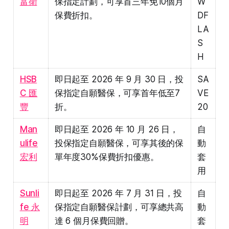
富衛
保指定計劃，可享首三年免10個月
W
保費折扣。
DF
LA
S
H
HSB
即日起至 2026 年 9 月 30 日，投
SA
C 匯
保指定自願醫保，可享首年低至7
VE
豐
折。
20
Man
即日起至 2026 年 10 月 26 日，
自
ulife
投保指定自願醫保，可享其後的保
動
宏利
單年度30%保費折扣優惠。
套
用
Sunli
即日起至 2026 年 7 月 31 日，投
自
fe 永
保指定自願醫保計劃，可享總共高
動
明
達 6 個月保費回贈。
套