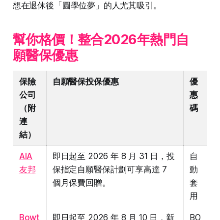
想在退休後「圓學位夢」的人尤其吸引。
幫你格價！整合2026年熱門自
願醫保優惠
保險
自願醫保投保優惠
優
公司
惠
（附
碼
連
結）
AIA
即日起至 2026 年 8 月 31 日，投
自
友邦
保指定自願醫保計劃可享高達 7
動
個月保費回贈。
套
用
Bowt
即日起至 2026 年 8 月 10 日，新
BO