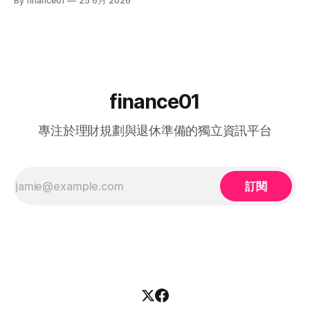
By finance01
25 6月 2026
血淚評價！ 《中年好聲音 4》整季賽期與播放時間表 本季
企業聘用年長勞動力。本文將為您全面拆解 2026 年最新優化
《中年好聲音 4》橫跨了 2025 年底至 2026 年第二季，整季
後的計劃內容，包括求職者登記流程、申請資格、津貼金額、
的戰線拉得相當漫長，分階段的對決更具張力。以下為整季的
熱門職位空缺以及計劃的實際成效，助您重燃事業第二春！
核心賽期時間線： * 全球海選招募：2025 年 8
一、 2026 中高齡就業計劃：核心理念與雙向登記指南 勞工處
的「中高齡就業計劃」（Employment Programme for
Middle-aged）是一項雙向互惠方案。政府並非直接「派錢」
給求職者，而是透過「僱主僱員共同培訓」的模式：由勞工處
finance01
向聘用中高齡人士的僱主發放誘因（在職培訓津貼），以抵銷
初期適應與培訓的成本，從而大大提升企業聘用熟齡員工的意
專注於理財規劃與退休準備的獨立資訊平台
願。 不論您是尋求轉行的求職者，還是正缺乏人手的企業
HR，2026 年的最新登記方法都已全面數位化： 1. 求職者（中
高齡人士）登記流程 * 第一步： 只要您年滿 40歲或以上，可
在勞工處轄下的任何一間就業中心、
訂閱