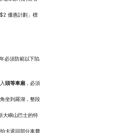
2 優惠計劃」標
 年必須防範以下陷
進入
頭等車廂
，必須
旺角坐到羅湖，整段
新大嶼山巴士的特
拍卡退回部分車費