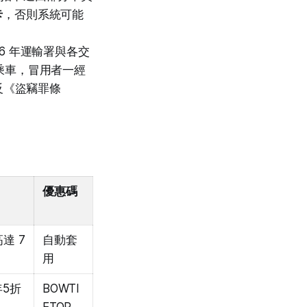
卡
，否則系統可能
6 年運輸署與各交
乘車，冒用者一經
反《盜竊罪條
優惠碼
達 7
自動套
用
年5折
BOWTI
ETOP