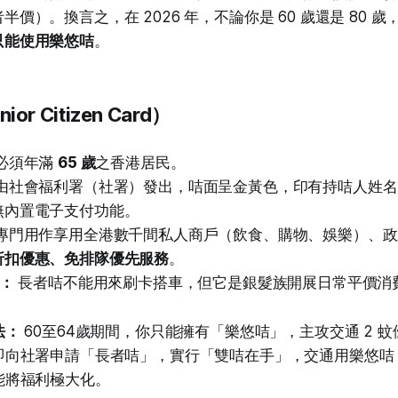
半價）。換言之，在 2026 年，不論你是 60 歲還是 80 
只能使用樂悠咭
。
or Citizen Card）
必須年滿
65 歲
之香港居民。
由社會福利署（社署）發出，咭面呈金黃色，印有持咭人姓名
無內置電子支付功能。
專門用作享用全港數千間私人商戶（飲食、購物、娛樂）、政
折扣優惠、免排隊優先服務
。
狀：
長者咭不能用來刷卡搭車，但它是銀髮族開展日常平價消
法：
60至64歲期間，你只能擁有「樂悠咭」，主攻交通 2 蚊
即向社署申請「長者咭」，實行「雙咭在手」，交通用樂悠咭
能將福利極大化。