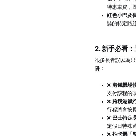
特惠車費，即約
紅色小巴及
誌的特定路
2. 新手必
很多長者誤以為只
阱：
❌
港鐵機場
支付該程的頭
❌
跨境港鐵
行程將會按
❌
巴士特定
定假日特殊路
❌
拍卡機「