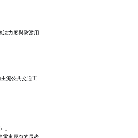
着執法力度與防濫用
的主流公共交通工
）。
除電車原有的長者