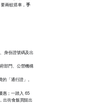
歲，要兩蚊搭車，
手
、身份證號碼及出
府部門、公營機構
費的「通行證」。
優惠；一踏入 65
，出街食飯買餸出