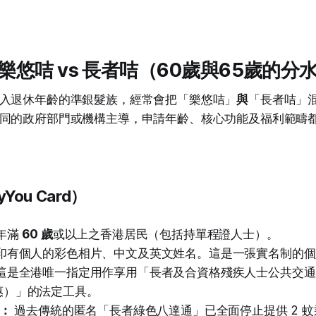
樂悠咭 vs 長者咭（60歲與65歲的分
入退休年齡的準銀髮族，經常會把「樂悠咭」
與
「長者咭」
同的政府部門或機構主導，申請年齡、核心功能及福利範疇
You Card）
年滿
60 歲
或以上之香港居民（包括持單程證人士）。
印有個人的彩色相片、中文及英文姓名。這是一張實名制的個
這是全港唯一指定用作享用「長者及合資格殘疾人士公共交通
惠）」的法定工具。
狀：
過去傳統的匿名「長者綠色八達通」已全面停止提供 2 