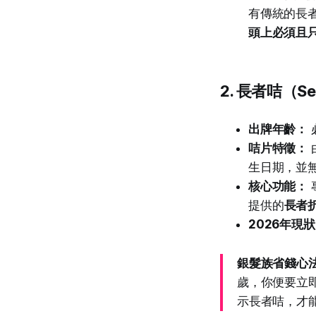
有傳統的長者
頭上必須且
2. 長者咭（Seni
出牌年齡：
咭片特徵：
生日期，並
核心功能：
提供的
長者
2026年現
銀髮族省錢心
歲，你便要立
示長者咭，才