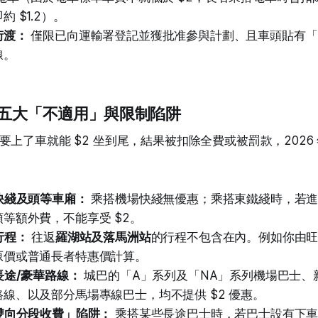
 $1.2）。
街渡：
僅限已向運輸署登記並獲批准參與計劃、且車頭貼有「$
線。
看：五大「不適用」與限制陷阱
要上了車就能 $2 坐到尾，結果被扣除全費或被罰款，2026
快綫及頭等車廂：
乘搭機場快綫無優惠；乘搭東鐵綫時，若
等額外費，不能享受 $2。
行程：
往返
羅湖站及落馬洲站
的行程不包含在內。例如你由
原價或普通長者特惠價計算。
長途/豪華路線：
城巴的「A」系列及「NA」系列機場巴士、
線、以及部分馬場專線巴士，均不提供 $2 優惠。
雙向分段收費」陷阱：
乘搭某些長途巴士時，若巴士設有下車