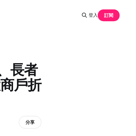
登入
訂閱
咭、長者
大商戶折
分享