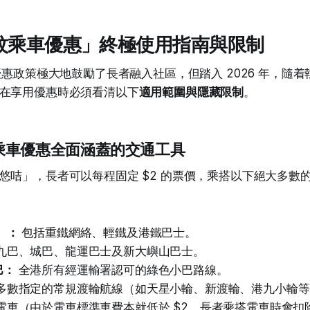
兩蚊乘車優惠」終極使用指南與限制
車優惠政策極大地鼓勵了長者融入社區，但踏入 2026 年，隨
在享用優惠時必須看清以下
適用範圍與隱藏限制
。
 兩蚊乘車優惠全面涵蓋的交通工具
悠咭」，長者可以每程固定 $2 的票價，乘搭以下絕大多數
）：
包括重鐵網絡、輕鐵及港鐵巴士。
九巴、城巴、龍運巴士及新大嶼山巴士。
巴：
全港所有經運輸署認可的綠色小巴路線。
多數指定的常規渡輪航線（如天星小輪、新渡輪、港九小輪等
電車（由於電車標準車費本就低於 $2，長者乘搭電車時會扣