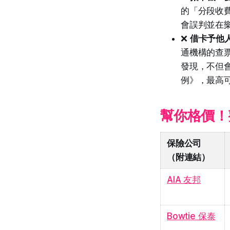
的「分段收費
會誤判並在
❌
借卡予他
通機構的查票
發現，不但會
例》，最高
幫你格價！
保險公司
（附連結）
AIA 友邦
Bowtie 保泰