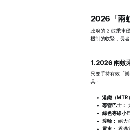
2026「
政府的 2 蚊乘
機制的收緊，長者
1. 2026
只要手持有效「樂
具：
港鐵（MTR
專營巴士：
綠色專線小
渡輪：
絕大
電車：
香港