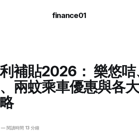
finance01
利補貼2026： 樂悠
、兩蚊乘車優惠與各
略
—
閱讀時間 13 分鐘