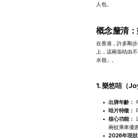
人包。
概念釐清：
在香港，許多剛步
上，這兩張咭由不
水嶺」。
1. 樂悠咭（Joy
出牌年齡：
咭片特徵：
核心功能：
兩蚊乘車優
2026年現