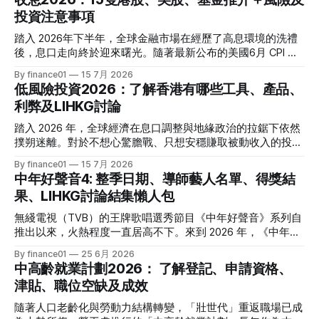
投資注意事項
踏入 2026年下半年，全球金融市場在經歷了高息環境的洗禮
後，息口走向終於迎來曙光。隨著最新公布的美國6月 CPI 同
比增速放緩至 3.5%，通脹壓力進一步減退，美聯儲於年內減
By finance01
15 7月 2026
息的預期再度升溫。 當定期存款利率逐漸從高位回落，如何
低風險投資2026：了解香港有哪些工具、產品、
將資金轉投至能夠產生穩定現金流的收息資產，成為了今年投
利弊及LIHKG討論
資理財的核心課題。本文特別為您搜集 2026 年 7 月最新市場
數據，盤點港股、美股及基金三大領域共 15 隻熱門收息工
踏入 2026 年，全球經濟在息口調整與地緣政治的拉鋸下依然
具，並深度拆解背後的潛在風險，助您在新一季度穩健收息！
撲朔迷離。對於不想心驚膽戰、只想安穩賺取被動收入的投資
2026年三大領域：15隻熱門收息工具一覽表 為了方便您快速
者而言，「低風險投資」無疑是資產配置的壓艙石。 香港市
By finance01
15 7月 2026
格價與部署，以下先將這 15 隻橫跨港股、美股及基金的明星
場目前有相當多穩健的防守型工具。本文為大家盤點 2026 年
中年好聲音4: 整季日期、導師藝人名單、得獎結
收息產品進行系統性匯總： 範疇代號 / 名稱產品性質2026年
香港最新主流低風險投資產品，橫向比較其利弊，並揭秘連登
果、LIHKG討論結集懶人包
估算年化股息率 / 派息率派息頻率核心定位與優勢港股中國移
（LIHKG）「財經台」巴打們最真實、最不留情面的毒舌評
動 (00941)通訊藍籌6.5% - 6.6%半年配國企巨頭，現金流極
價！ 2026年香港熱門低風險投資工具一覽 在香港，低風險投
無綫電視（TVB）的王牌歌唱選秀節目《中年好聲音》系列自
強，兼具防守與增長。港股中國海洋石油 (00883)能源藍籌
資主要圍繞「保本」與「高流動性」展開。以下是 2026 年最
推出以來，火熱程度一直居高不下。來到 2026 年，《中年好
5.8% - 6.0%半年配受益於地緣政治與油價，
受市場歡迎的 5 大產品比較： 投資工具2026年預估年回報率
聲音 4》依舊是全港市民茶餘飯後的娛樂焦點。本季不僅迎來
By finance01
25 6月 2026
資金鎖定期適合對象風險等級港元/美元定期存款2.4% - 4.0%1
了更新穎的賽制，舞台與音響規格全面升級，參賽者的背景更
中高齡就業計劃2026： 了解登記、申請資格、
個月至1年不等追求絕對保本、懶得操作的人⭐ (極低)美國國庫
是臥虎藏龍，由退隱江湖的昔日歌手到各行各業的隱世歌王，
津貼、職位空缺及成效
債券 (T-Bills)4.0% - 4.5%1個月至30年不等懂得用美股 App、
再次掀起全城「追星」與「懷舊」熱潮。 如果你錯過了部分
追求比定存更高息的人⭐ (極低) 香港政府零售債券
精彩集數，或者想一氣呵成重溫整季的精華，這篇《中年好聲
隨著人口老齡化與勞動力結構轉變，「壯世代」重返職場已成
音 4》全方位懶人包將為你系統化地盤點整季賽期、星級陣