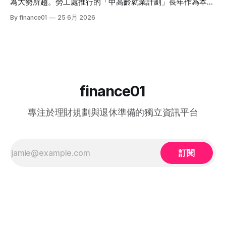
為大勢所趨。勞工處推行的「中高齡就業計劃」長年作為本港
容、終極結果，並結集連登（LIHKG）討論區最地道的爆笑與
僱主與熟齡求職者之間的橋樑，旨在透過發放培訓津貼，鼓勵
By finance01
25 6月 2026
血淚評價！ 《中年好聲音 4》整季賽期與播放時間表 本季
企業聘用年長勞動力。本文將為您全面拆解 2026 年最新優化
《中年好聲音 4》橫跨了 2025 年底至 2026 年第二季，整季
後的計劃內容，包括求職者登記流程、申請資格、津貼金額、
的戰線拉得相當漫長，分階段的對決更具張力。以下為整季的
熱門職位空缺以及計劃的實際成效，助您重燃事業第二春！
核心賽期時間線： * 全球海選招募：2025 年 8
一、 2026 中高齡就業計劃：核心理念與雙向登記指南 勞工處
的「中高齡就業計劃」（Employment Programme for
Middle-aged）是一項雙向互惠方案。政府並非直接「派錢」
給求職者，而是透過「僱主僱員共同培訓」的模式：由勞工處
finance01
向聘用中高齡人士的僱主發放誘因（在職培訓津貼），以抵銷
初期適應與培訓的成本，從而大大提升企業聘用熟齡員工的意
專注於理財規劃與退休準備的獨立資訊平台
願。 不論您是尋求轉行的求職者，還是正缺乏人手的企業
HR，2026 年的最新登記方法都已全面數位化： 1. 求職者（中
高齡人士）登記流程 * 第一步： 只要您年滿 40歲或以上，可
在勞工處轄下的任何一間就業中心、
訂閱