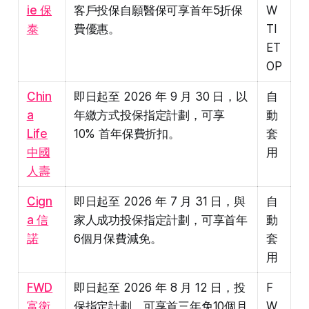
ie 保
客戶投保自願醫保可享首年5折保
W
泰
費優惠。
TI
ET
OP
Chin
即日起至 2026 年 9 月 30 日，以
自
a
年繳方式投保指定計劃，可享
動
Life
10% 首年保費折扣。
套
中國
用
人壽
Cign
即日起至 2026 年 7 月 31 日，與
自
a 信
家人成功投保指定計劃，可享首年
動
諾
6個月保費減免。
套
用
FWD
即日起至 2026 年 8 月 12 日，投
F
富衛
保指定計劃，可享首三年免10個月
W