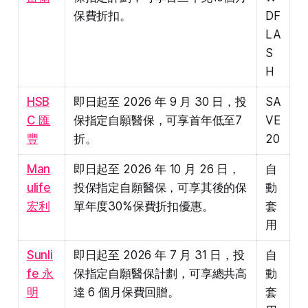
保費折扣。
DF
LA
S
H
HSB
即日起至 2026 年 9 月 30 日，投
SA
C 匯
保指定自願醫保，可享首年低至7
VE
豐
折。
20
Man
即日起至 2026 年 10 月 26 日，
自
ulife
投保指定自願醫保，可享其後的保
動
宏利
單年度30%保費折扣優惠。
套
用
Sunli
即日起至 2026 年 7 月 31 日，投
自
fe 永
保指定自願醫保計劃，可享總共高
動
明
達 6 個月保費回贈。
套