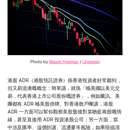
Photo by 
Maxim Hopman
 / 
Unsplash
港股 ADR（港股預託證券）係香港投資者好常聽到，
但又易混淆嘅概念：簡單講，就係「喺美國以美元交
易，代表香港上市公司股份嘅證券」，例如騰訊、美
團都有 ADR 喺美股掛牌。對香港散戶嚟講，港股
ADR 一方面可以幫你觀察美股盤後對某啲藍籌股嘅情
緒，甚至直接用 ADR 投資港股公司；另一方面，當
中涉及匯率、溢價折讓、流通量等風險，如果唔搞清