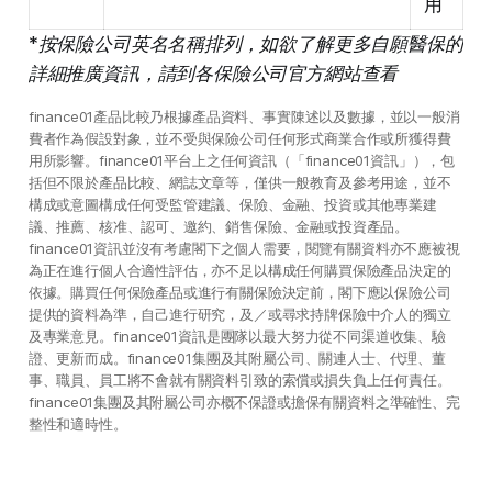
用
*按保險公司英名名稱排列，如欲了解更多自願醫保的
詳細推廣資訊，請到各保險公司官方網站查看
finance01產品比較乃根據產品資料、事實陳述以及數據，並以一般消
費者作為假設對象，並不受與保險公司任何形式商業合作或所獲得費
用所影響。finance01平台上之任何資訊（「finance01資訊」），包
括但不限於產品比較、網誌文章等，僅供一般教育及參考用途，並不
構成或意圖構成任何受監管建議、保險、金融、投資或其他專業建
議、推薦、核准、認可、邀約、銷售保險、金融或投資產品。
finance01資訊並沒有考慮閣下之個人需要，閱覽有關資料亦不應被視
為正在進行個人合適性評估，亦不足以構成任何購買保險產品決定的
依據。購買任何保險產品或進行有關保險決定前，閣下應以保險公司
提供的資料為準，自己進行研究，及／或尋求持牌保險中介人的獨立
及專業意見。finance01資訊是團隊以最大努力從不同渠道收集、驗
證、更新而成。finance01集團及其附屬公司、關連人士、代理、董
事、職員、員工將不會就有關資料引致的索償或損失負上任何責任。
finance01集團及其附屬公司亦概不保證或擔保有關資料之準確性、完
整性和適時性。