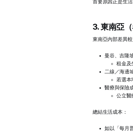
首要原因正是生活
3. 東南
東南亞內部差異較
曼谷、吉隆
租金及
二線／海邊
若選本
醫療與保險
公立醫
總結生活成本：
如以「每月