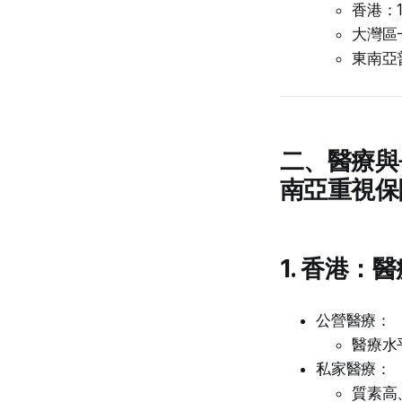
香港：1
大灣區一
東南亞普
二、醫療與
南亞重視保
1. 香港
公營醫療：
醫療水
私家醫療：
質素高