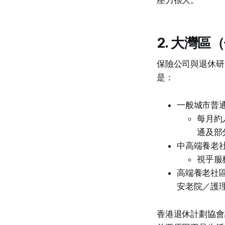
壓力很大。
2. 大灣
保險公司與退休研究
是：
一般城市普
每月約人
通及部
中高端養老
視乎服務
高端養老社區
安老院／護
香港退休計劃協會