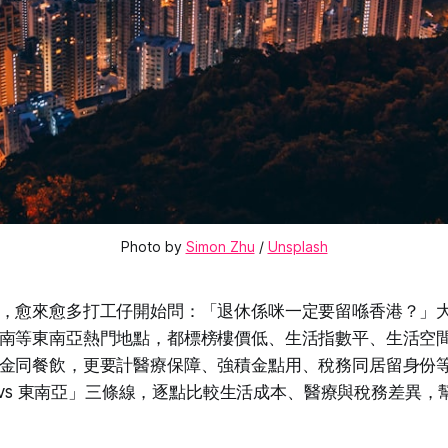
Photo by 
Simon Zhu
 / 
Unsplash
，愈來愈多打工仔開始問：「退休係咪一定要留喺香港？」
南等東南亞熱門地點，都標榜樓價低、生活指數平、生活空間
金同餐飲，更要計醫療保障、強積金點用、稅務同居留身份等
區 vs 東南亞」三條線，逐點比較生活成本、醫療與稅務差異