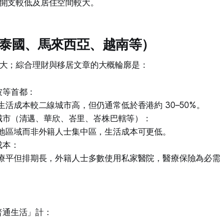
開支較低及居住空間較大。
亞（泰國、馬來西亞、越南等）
大；綜合理財與移居文章的大概輪廓是：
坡等首都：
生活成本較二線城市高，但仍通常低於香港約 30–50%。
城市（清邁、華欣、峇里、峇株巴轄等）：
地區域而非外籍人士集中區，生活成本可更低。
成本：
療平但排期長，外籍人士多數使用私家醫院，醫療保險為必
普通生活」計：