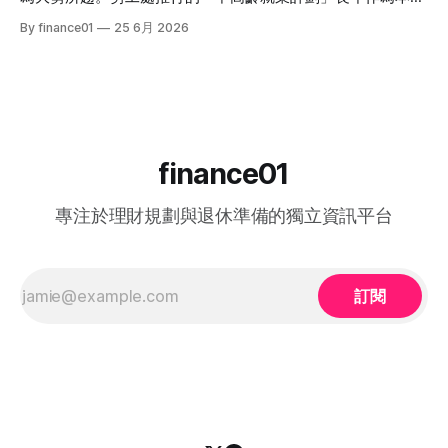
容、終極結果，並結集連登（LIHKG）討論區最地道的爆笑與
僱主與熟齡求職者之間的橋樑，旨在透過發放培訓津貼，鼓勵
By finance01
25 6月 2026
血淚評價！ 《中年好聲音 4》整季賽期與播放時間表 本季
企業聘用年長勞動力。本文將為您全面拆解 2026 年最新優化
《中年好聲音 4》橫跨了 2025 年底至 2026 年第二季，整季
後的計劃內容，包括求職者登記流程、申請資格、津貼金額、
的戰線拉得相當漫長，分階段的對決更具張力。以下為整季的
熱門職位空缺以及計劃的實際成效，助您重燃事業第二春！
核心賽期時間線： * 全球海選招募：2025 年 8
一、 2026 中高齡就業計劃：核心理念與雙向登記指南 勞工處
的「中高齡就業計劃」（Employment Programme for
Middle-aged）是一項雙向互惠方案。政府並非直接「派錢」
給求職者，而是透過「僱主僱員共同培訓」的模式：由勞工處
finance01
向聘用中高齡人士的僱主發放誘因（在職培訓津貼），以抵銷
初期適應與培訓的成本，從而大大提升企業聘用熟齡員工的意
專注於理財規劃與退休準備的獨立資訊平台
願。 不論您是尋求轉行的求職者，還是正缺乏人手的企業
HR，2026 年的最新登記方法都已全面數位化： 1. 求職者（中
高齡人士）登記流程 * 第一步： 只要您年滿 40歲或以上，可
在勞工處轄下的任何一間就業中心、
訂閱