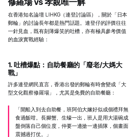
修羅場 vs 孝親唯一解
在香港知名論壇 LIHKG（連登討論區），關於「日本
郵輪」的討論長年都是熱門話題。連登仔的評價往往
一針見血，既有刻薄爆笑的吐槽，亦有極具參考價值
的血淚實戰經驗：
1. 吐槽爆點：自助餐廳的「廢老/大媽大
戰」
許多連登網民直言，香港出發的郵輪有時會變成「大
型文化觀察修羅場」，尤其是免費的自助餐廳：
「開船入到去自助餐，班阿伯大嬸好似成個禮拜無
食過飯咁。長腳蟹、生蠔一出，班人是用大湯碗成
盤倒落自己個位度，仲要一邊搶一邊插隊，個畫面
震撼過打仗。」