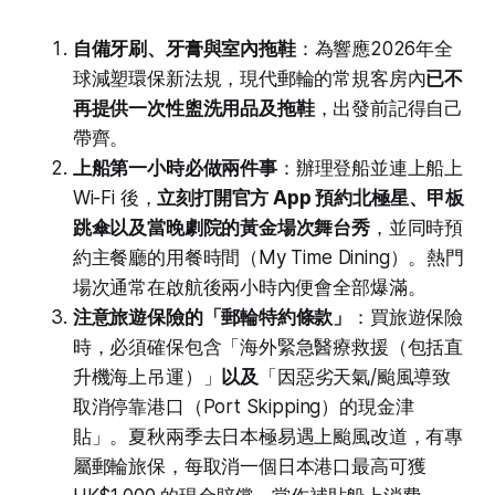
自備牙刷、牙膏與室內拖鞋
：為響應2026年全
球減塑環保新法規，現代郵輪的常規客房內
已不
再提供一次性盥洗用品及拖鞋
，出發前記得自己
帶齊。
上船第一小時必做兩件事
：辦理登船並連上船上
Wi-Fi 後，
立刻打開官方 App 預約北極星、甲板
跳傘以及當晚劇院的黃金場次舞台秀
，並同時預
約主餐廳的用餐時間（My Time Dining）。熱門
場次通常在啟航後兩小時內便會全部爆滿。
注意旅遊保險的「郵輪特約條款」
：買旅遊保險
時，必須確保包含「海外緊急醫療救援（包括直
升機海上吊運）」
以及
「因惡劣天氣/颱風導致
取消停靠港口（Port Skipping）的現金津
貼」。夏秋兩季去日本極易遇上颱風改道，有專
屬郵輪旅保，每取消一個日本港口最高可獲