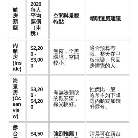
2026
艙
每人
房
平均
空間與景觀
精明選房建議
類
票價
特點
型
（未
稅）
內
$2,20
適合預算有
艙
無窗，全黑
0 -
限、整天在甲
房
環境，空間
$3,00
板玩樂、只回
(Ins
較小。
0
房睡覺的人。
ide)
海
景
$3,20
性價比一般，
房
有無法開啟
0 -
通常不如下降
(Oc
的觀景窗，
$4,20
選內艙或加錢
ean
採光較好。
0
升露台。
vie
w)
露
台
$4,50
強烈推薦！
清晨可在露台