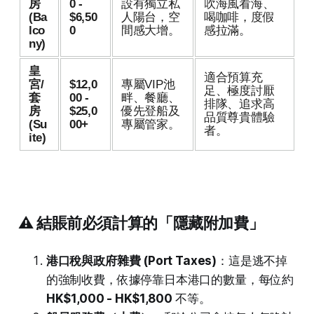
房
0 -
設有獨立私
吹海風看海、
(Ba
$6,50
人陽台，空
喝咖啡，度假
lco
0
間感大增。
感拉滿。
ny)
皇
適合預算充
宮/
$12,0
專屬VIP池
足、極度討厭
套
00 -
畔、餐廳、
排隊、追求高
房
$25,0
優先登船及
品質尊貴體驗
(Su
00+
專屬管家。
者。
ite)
⚠️ 結賬前必須計算的「隱藏附加費」
港口稅與政府雜費 (Port Taxes)
：這是逃不掉
的強制收費，依據停靠日本港口的數量，每位約
HK$1,000 - HK$1,800
不等。