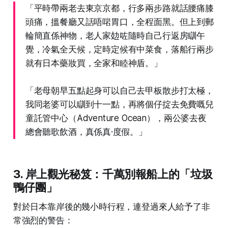
「平時帶兩老去東京京都，行多兩步路就話腰痛膝
頭痛，搵餐廳又話唔啱胃口，全程面黑。但上到郵
輪簡直係神物，老人家攰咗隨時自己行返房瞓午
覺，冷氣全天候，定時定候有中菜食，落船行兩步
就有日本藥妝買，全家和睦神盾。」
「老母朝早五點起身可以自己去甲板散步打太極，
我同老婆可以瞓到十一點，再將個仔掟去免費嘅兒
童託管中心（Adventure Ocean），兩公婆去夜
總會聽歌飲酒，真係真·度假。」
3. 岸上觀光秘笈：千萬別報船上的「垃圾
鴨仔團」
對於日本靠岸後的幾小時行程，連登過來人給予了非
常強烈的警告：