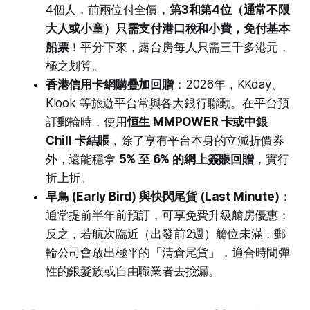
4個人，前兩位付全價，
第3和第4位（通常不限
大人或小童）只需支付港口稅和小費，免付基本
船票
！平分下來，露台房每人只需三千多港元，
極之划算。
香港信用卡網購疊加回贈
：2026年，KKday、
Klook 等旅遊平台常與各大銀行聯動。在平台預
訂郵輪時，使用
恒生 MMPOWER 卡或中銀
Chill 卡結賬
，除了享有平台本身的立減折價券
外，還能穩拿
5% 至 6% 的網上簽賬回贈
，實行
折上折。
早鳥 (Early Bird) 與快閃尾貨 (Last Minute)
：
通常提前半年前預訂，可享免費升級艙房優惠；
反之，若航次臨近（出發前2週）艙位未滿，郵
輪公司會放出極平的「清倉尾貨」，適合時間彈
性的銀髮族或自由職業者去撿漏。