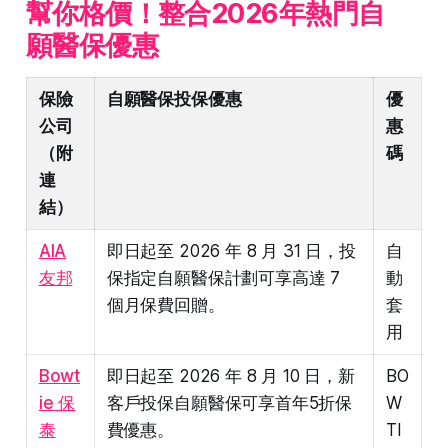
幫你格價！整合2026年熱門自
願醫保優惠
保險
自願醫保投保優惠
優
公司
惠
（附
碼
連
結）
AIA
即日起至 2026 年 8 月 31 日，投
自
友邦
保指定自願醫保計劃可享高達 7
動
個月保費回贈。
套
用
Bowt
即日起至 2026 年 8 月 10 日，新
BO
ie 保
客戶投保自願醫保可享首年5折保
W
泰
費優惠。
TI