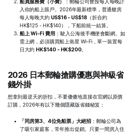
船員服務費（小費）
：郵輪公司會按每人每晚計
入你的船上賬戶。2026年最新標準，普通艙房
每人每晚大約
US$16 - US$18
（折合約
HK$125 - HK$140），下船前統一結算。
船上 Wi-Fi 費用
：駛入公海後手機便會斷網。如
需上網，必須購買船上衛星 Wi-Fi，單一裝置每
日大約
HK$140 - HK$200
。
2026 日本郵輪搶購優惠與神級省
錢外掛
想拿到最逆天的折扣，不要傻傻地直接在官網以原價
訂購，2026年有以下幾個隱藏版省錢秘笈：
「同房第3、4位免船票」大絕招
：郵輪公司為
了吸引家庭客，常年推出促銷。只要一間房入住