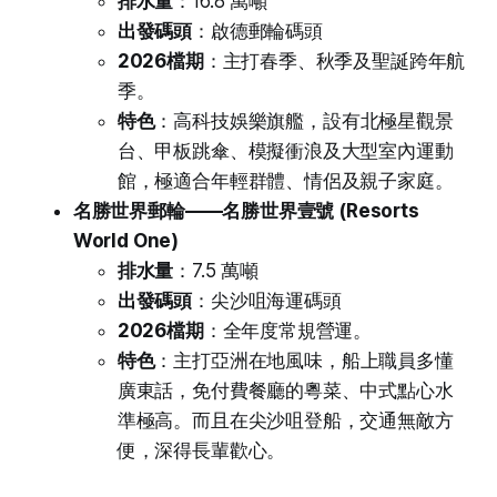
排水量
：16.8 萬噸
出發碼頭
：啟德郵輪碼頭
2026檔期
：主打春季、秋季及聖誕跨年航
季。
特色
：高科技娛樂旗艦，設有北極星觀景
台、甲板跳傘、模擬衝浪及大型室內運動
館，極適合年輕群體、情侶及親子家庭。
名勝世界郵輪——名勝世界壹號 (Resorts
World One)
排水量
：7.5 萬噸
出發碼頭
：尖沙咀海運碼頭
2026檔期
：全年度常規營運。
特色
：主打亞洲在地風味，船上職員多懂
廣東話，免付費餐廳的粵菜、中式點心水
準極高。而且在尖沙咀登船，交通無敵方
便，深得長輩歡心。