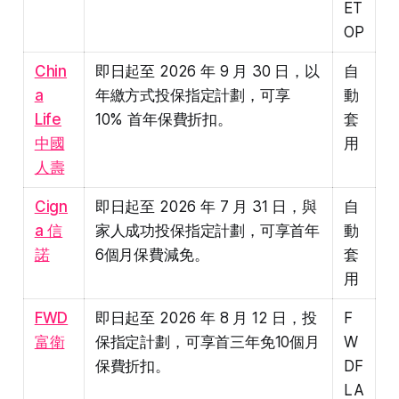
ET
OP
Chin
即日起至 2026 年 9 月 30 日，以
自
a
年繳方式投保指定計劃，可享
動
Life
10% 首年保費折扣。
套
中國
用
人壽
Cign
即日起至 2026 年 7 月 31 日，與
自
a 信
家人成功投保指定計劃，可享首年
動
諾
6個月保費減免。
套
用
FWD
即日起至 2026 年 8 月 12 日，投
F
富衛
保指定計劃，可享首三年免10個月
W
保費折扣。
DF
LA