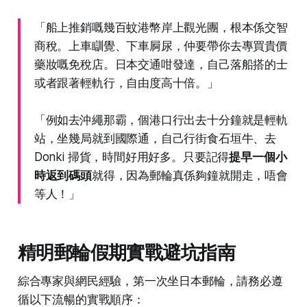
「船上推銷嘅幾百蚊港幣岸上觀光團，根本係交智
商稅。上車瞓覺、下車屙尿，仲要帶你去專買貴價
藥妝嘅免稅店。日本交通咁發達，自己落船搭的士
或者跟著輕軌行，自由度高十倍。」
「例如去沖繩那霸，個港口行出去十分鐘就是輕軌
站，坐幾局就到國際通，自己行街食石垣牛、去
Donki 掃貨，時間好用好多。只要記得
提早一個小
時返到碼頭
就得，因為郵輪真係夠鐘就開走，唔會
等人！」
精明郵輪假期實戰避坑指南
綜合專家與網民經驗，第一次坐日本郵輪，請務必遵
循以下流暢的實戰順序：