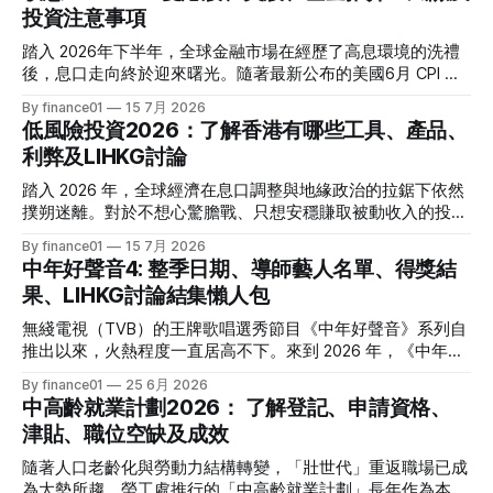
投資注意事項
踏入 2026年下半年，全球金融市場在經歷了高息環境的洗禮
後，息口走向終於迎來曙光。隨著最新公布的美國6月 CPI 同
比增速放緩至 3.5%，通脹壓力進一步減退，美聯儲於年內減
By finance01
15 7月 2026
息的預期再度升溫。 當定期存款利率逐漸從高位回落，如何
低風險投資2026：了解香港有哪些工具、產品、
將資金轉投至能夠產生穩定現金流的收息資產，成為了今年投
利弊及LIHKG討論
資理財的核心課題。本文特別為您搜集 2026 年 7 月最新市場
數據，盤點港股、美股及基金三大領域共 15 隻熱門收息工
踏入 2026 年，全球經濟在息口調整與地緣政治的拉鋸下依然
具，並深度拆解背後的潛在風險，助您在新一季度穩健收息！
撲朔迷離。對於不想心驚膽戰、只想安穩賺取被動收入的投資
2026年三大領域：15隻熱門收息工具一覽表 為了方便您快速
者而言，「低風險投資」無疑是資產配置的壓艙石。 香港市
By finance01
15 7月 2026
格價與部署，以下先將這 15 隻橫跨港股、美股及基金的明星
場目前有相當多穩健的防守型工具。本文為大家盤點 2026 年
中年好聲音4: 整季日期、導師藝人名單、得獎結
收息產品進行系統性匯總： 範疇代號 / 名稱產品性質2026年
香港最新主流低風險投資產品，橫向比較其利弊，並揭秘連登
果、LIHKG討論結集懶人包
估算年化股息率 / 派息率派息頻率核心定位與優勢港股中國移
（LIHKG）「財經台」巴打們最真實、最不留情面的毒舌評
動 (00941)通訊藍籌6.5% - 6.6%半年配國企巨頭，現金流極
價！ 2026年香港熱門低風險投資工具一覽 在香港，低風險投
無綫電視（TVB）的王牌歌唱選秀節目《中年好聲音》系列自
強，兼具防守與增長。港股中國海洋石油 (00883)能源藍籌
資主要圍繞「保本」與「高流動性」展開。以下是 2026 年最
推出以來，火熱程度一直居高不下。來到 2026 年，《中年好
5.8% - 6.0%半年配受益於地緣政治與油價，
受市場歡迎的 5 大產品比較： 投資工具2026年預估年回報率
聲音 4》依舊是全港市民茶餘飯後的娛樂焦點。本季不僅迎來
By finance01
25 6月 2026
資金鎖定期適合對象風險等級港元/美元定期存款2.4% - 4.0%1
了更新穎的賽制，舞台與音響規格全面升級，參賽者的背景更
中高齡就業計劃2026： 了解登記、申請資格、
個月至1年不等追求絕對保本、懶得操作的人⭐ (極低)美國國庫
是臥虎藏龍，由退隱江湖的昔日歌手到各行各業的隱世歌王，
津貼、職位空缺及成效
債券 (T-Bills)4.0% - 4.5%1個月至30年不等懂得用美股 App、
再次掀起全城「追星」與「懷舊」熱潮。 如果你錯過了部分
追求比定存更高息的人⭐ (極低) 香港政府零售債券
精彩集數，或者想一氣呵成重溫整季的精華，這篇《中年好聲
隨著人口老齡化與勞動力結構轉變，「壯世代」重返職場已成
音 4》全方位懶人包將為你系統化地盤點整季賽期、星級陣
為大勢所趨。勞工處推行的「中高齡就業計劃」長年作為本港