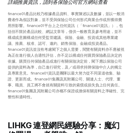
詳細推廣資訊，請到各保險公司官方網站查看
finance01產品比較乃根據產品資料、事實陳述以及數據，並以一般消
費者作為假設對象，並不受與保險公司任何形式商業合作或所獲得費
用所影響。finance01平台上之任何資訊（「finance01資訊」），包
括但不限於產品比較、網誌文章等，僅供一般教育及參考用途，並不
構成或意圖構成任何受監管建議、保險、金融、投資或其他專業建
議、推薦、核准、認可、邀約、銷售保險、金融或投資產品。
finance01資訊並沒有考慮閣下之個人需要，閱覽有關資料亦不應被視
為正在進行個人合適性評估，亦不足以構成任何購買保險產品決定的
依據。購買任何保險產品或進行有關保險決定前，閣下應以保險公司
提供的資料為準，自己進行研究，及／或尋求持牌保險中介人的獨立
及專業意見。finance01資訊是團隊以最大努力從不同渠道收集、驗
證、更新而成。finance01集團及其附屬公司、關連人士、代理、董
事、職員、員工將不會就有關資料引致的索償或損失負上任何責任。
finance01集團及其附屬公司亦概不保證或擔保有關資料之準確性、完
整性和適時性。
LIHKG 連登網民經驗分享：魔幻