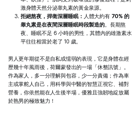
激身體天然分泌睾丸素的黃金泉源。
拒絕熬夜，捍衛深層睡眠：
人體大約有
70% 的
睾丸素是在夜間深層睡眠時段製造的
。長期熬
夜、睡眠不足 6 小時的男性，其體內的雄激素水
平往往相當於老了 10 歲。
男人更年期從不是自私或懦弱的表現，它是身體在經
歷幾十年風雨後，荷爾蒙發出的一場「休整訊號」。
作為家人，多一分理解與包容，少一分責備；作為車
主或掌舵人自己，用科學與中醫的智慧正視它、補對
營養，你依然能在人生後半場，優雅且強韌地綻放屬
於熟男的極致魅力！