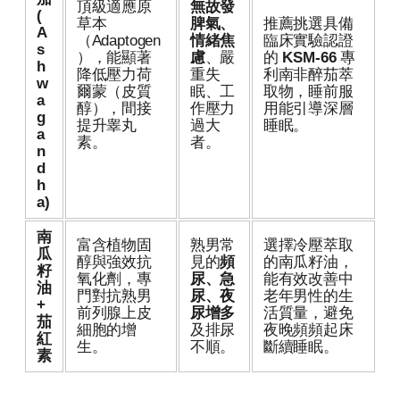
頂級適應原
無故發
(
草本
脾氣、
推薦挑選具備
A
（Adaptogen
情緒焦
臨床實驗認證
s
），能顯著
慮
、嚴
的
KSM-66
專
h
降低壓力荷
重失
利南非醉茄萃
w
爾蒙（皮質
眠、工
取物，睡前服
a
醇），間接
作壓力
用能引導深層
g
提升睾丸
過大
睡眠。
a
素。
者。
n
d
h
a)
南
富含植物固
熟男常
選擇冷壓萃取
瓜
醇與強效抗
見的
頻
的南瓜籽油，
籽
氧化劑，專
尿、急
能有效改善中
油
門對抗熟男
尿、夜
老年男性的生
+
前列腺上皮
尿增多
活質量，避免
茄
細胞的增
及排尿
夜晚頻頻起床
紅
生。
不順。
斷續睡眠。
素