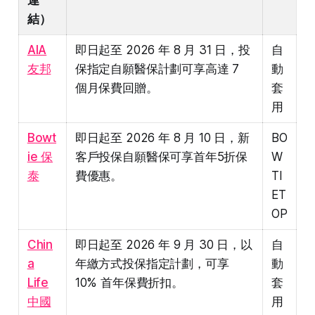
連
結）
AIA
即日起至 2026 年 8 月 31 日，投
自
友邦
保指定自願醫保計劃可享高達 7
動
個月保費回贈。
套
用
Bowt
即日起至 2026 年 8 月 10 日，新
BO
ie 保
客戶投保自願醫保可享首年5折保
W
泰
費優惠。
TI
ET
OP
Chin
即日起至 2026 年 9 月 30 日，以
自
a
年繳方式投保指定計劃，可享
動
Life
10% 首年保費折扣。
套
中國
用