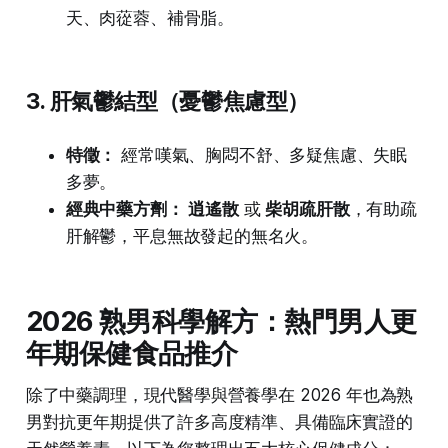
天、肉蓯蓉、補骨脂。
3. 肝氣鬱結型（憂鬱焦慮型）
特徵：
經常嘆氣、胸悶不舒、多疑焦慮、失眠
多夢。
經典中藥方劑：
逍遙散
或
柴胡疏肝散
，有助疏
肝解鬱，平息無故發起的無名火。
2026 熟男科學解方：熱門男人更
年期保健食品推介
除了中藥調理，現代醫學與營養學在 2026 年也為熟
男對抗更年期提供了許多高度精準、具備臨床實證的