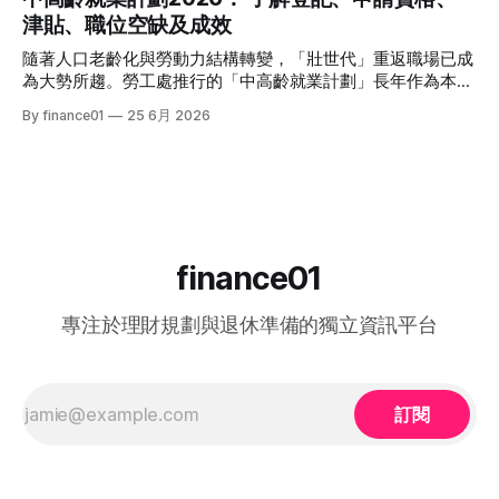
個月至1年不等追求絕對保本、懶得操作的人⭐ (極低)美國國庫
是臥虎藏龍，由退隱江湖的昔日歌手到各行各業的隱世歌王，
津貼、職位空缺及成效
債券 (T-Bills)4.0% - 4.5%1個月至30年不等懂得用美股 App、
再次掀起全城「追星」與「懷舊」熱潮。 如果你錯過了部分
追求比定存更高息的人⭐ (極低) 香港政府零售債券
精彩集數，或者想一氣呵成重溫整季的精華，這篇《中年好聲
隨著人口老齡化與勞動力結構轉變，「壯世代」重返職場已成
音 4》全方位懶人包將為你系統化地盤點整季賽期、星級陣
為大勢所趨。勞工處推行的「中高齡就業計劃」長年作為本港
容、終極結果，並結集連登（LIHKG）討論區最地道的爆笑與
僱主與熟齡求職者之間的橋樑，旨在透過發放培訓津貼，鼓勵
By finance01
25 6月 2026
血淚評價！ 《中年好聲音 4》整季賽期與播放時間表 本季
企業聘用年長勞動力。本文將為您全面拆解 2026 年最新優化
《中年好聲音 4》橫跨了 2025 年底至 2026 年第二季，整季
後的計劃內容，包括求職者登記流程、申請資格、津貼金額、
的戰線拉得相當漫長，分階段的對決更具張力。以下為整季的
熱門職位空缺以及計劃的實際成效，助您重燃事業第二春！
核心賽期時間線： * 全球海選招募：2025 年 8
一、 2026 中高齡就業計劃：核心理念與雙向登記指南 勞工處
的「中高齡就業計劃」（Employment Programme for
Middle-aged）是一項雙向互惠方案。政府並非直接「派錢」
給求職者，而是透過「僱主僱員共同培訓」的模式：由勞工處
finance01
向聘用中高齡人士的僱主發放誘因（在職培訓津貼），以抵銷
初期適應與培訓的成本，從而大大提升企業聘用熟齡員工的意
專注於理財規劃與退休準備的獨立資訊平台
願。 不論您是尋求轉行的求職者，還是正缺乏人手的企業
HR，2026 年的最新登記方法都已全面數位化： 1. 求職者（中
高齡人士）登記流程 * 第一步： 只要您年滿 40歲或以上，可
在勞工處轄下的任何一間就業中心、
訂閱