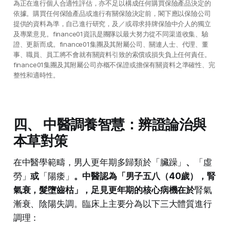
為正在進行個人合適性評估，亦不足以構成任何購買保險產品決定的
依據。購買任何保險產品或進行有關保險決定前，閣下應以保險公司
提供的資料為準，自己進行研究，及／或尋求持牌保險中介人的獨立
及專業意見。finance01資訊是團隊以最大努力從不同渠道收集、驗
證、更新而成。finance01集團及其附屬公司、關連人士、代理、董
事、職員、員工將不會就有關資料引致的索償或損失負上任何責任。
finance01集團及其附屬公司亦概不保證或擔保有關資料之準確性、完
整性和適時性。
四、 中醫調養智慧：辨證論治與
本草對策
在中醫學範疇，男人更年期多歸類於「臟躁」
、
「虛
勞」
或
「陽痿」
。中醫認為「男子五八（40歲），腎
氣衰，髮墮齒枯」，足見更年期的核心病機在於
腎氣
漸衰、陰陽失調。臨床上主要分為以下三大體質進行
調理：