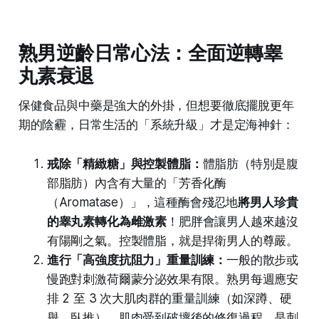
熟男逆齡日常心法：全面逆轉睾
丸素衰退
保健食品與中藥是強大的外掛，但想要徹底擺脫更年
期的陰霾，日常生活的「系統升級」才是定海神針：
戒除「精緻糖」與控製體脂：
體脂肪（特別是腹
部脂肪）內含有大量的「芳香化酶
（Aromatase）」，這種酶會殘忍地
將男人珍貴
的睾丸素轉化為雌激素
！肥胖會讓男人越來越沒
有陽剛之氣。控製體脂，就是捍衛男人的尊嚴。
進行「高強度抗阻力」重量訓練：
一般的散步或
慢跑對刺激荷爾蒙分泌效果有限。熟男每週應安
排 2 至 3 次大肌肉群的重量訓練（如深蹲、硬
舉、臥推）。肌肉受到破壞後的修復過程，是刺