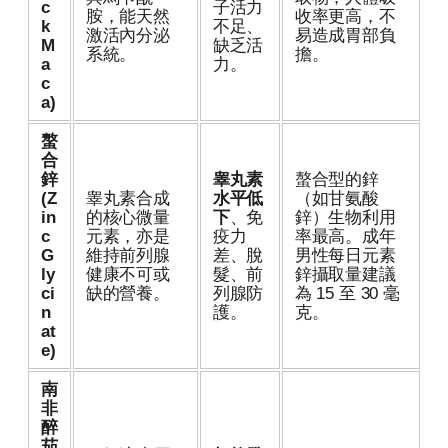
c
子活力
胺，能天然
收率更高，不
k
不足、
激活內分泌
易造成胃部負
M
缺乏活
系統。
擔。
a
力。
c
a)
螯
合
鋅
睾丸素
螯合型的鋅
(Z
睾丸素合成
水平低
（如甘氨酸
in
的核心微量
下
、免
鋅）生物利用
c
元素，亦是
疫力
率最高。成年
G
維持前列腺
差、脫
男性每日元素
ly
健康不可或
髮、前
鋅攝取量建議
ci
缺的營養。
列腺防
為 15 至 30 毫
n
護。
克。
at
e)
南
非
醉
茄