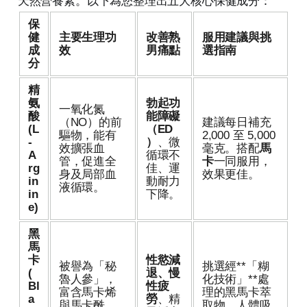
天然營養素。以下為您整理出五大核心保健成分：
保
健
主要生理功
改善熟
服用建議與挑
成
效
男痛點
選指南
分
精
氨
勃起功
一氧化氮
酸
能障礙
（NO）的前
建議每日補充
(L
（ED
驅物，能有
2,000 至 5,000
-
）
、微
效擴張血
毫克。搭配
馬
A
循環不
管，促進全
卡
一同服用，
rg
佳、運
身及局部血
效果更佳。
in
動耐力
液循環。
in
下降。
e)
黑
馬
卡
性慾減
被譽為「秘
挑選經**「糊
(
退、慢
魯人參」，
化技術」**處
Bl
性疲
富含馬卡烯
理的黑馬卡萃
a
勞
、精
與馬卡酰
取物，人體吸