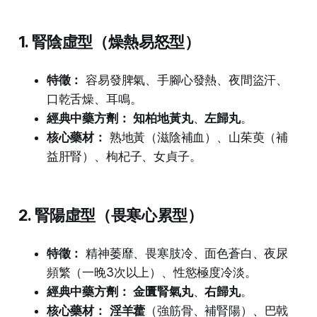
1. 腎陰虛型（燥熱易怒型）
特徵：
容易發脾氣、手腳心發熱、夜間盜汗、
口乾舌燥、耳鳴。
經典中藥方劑：
知柏地黃丸
、
左歸丸
。
核心藥材：
熟地黃（滋陰補血）、山茱萸（補
益肝腎）、枸杞子、女貞子。
2. 腎陽虛型（畏寒心累型）
特徵：
精神萎靡、畏寒肢冷、面色蒼白、夜尿
頻繁（一晚3次以上）、性慾極度冷淡。
經典中藥方劑：
金匱腎氣丸
、
右歸丸
。
核心藥材：
淫羊藿
（強筋骨、補腎陽）、巴戟