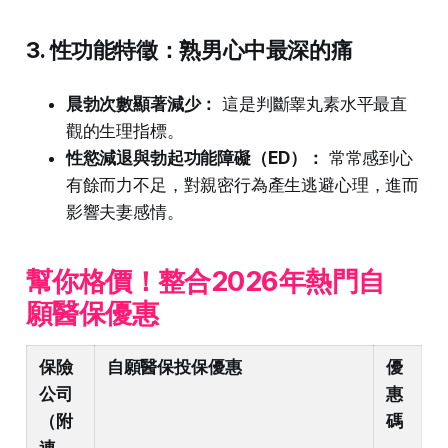
3. 性功能特徵：熟男心中最深的痛
晨勃次數顯著減少：
這是判斷睾丸素水平最直
觀的生理指標。
性慾減退與勃起功能障礙（ED）：
常常感到心
有餘而力不足，對親密行為產生逃避心理，進而
影響夫妻感情。
幫你格價！整合2026年熱門自
願醫保優惠
保險
自願醫保投保優惠
優
公司
惠
（附
碼