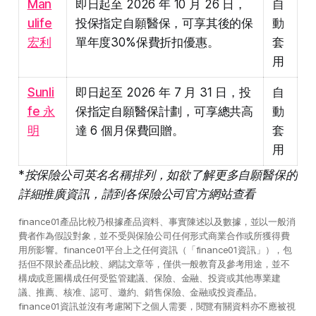
Man
即日起至 2026 年 10 月 26 日，
自
ulife
投保指定自願醫保，可享其後的保
動
宏利
單年度30%保費折扣優惠。
套
用
Sunli
即日起至 2026 年 7 月 31 日，投
自
fe 永
保指定自願醫保計劃，可享總共高
動
明
達 6 個月保費回贈。
套
用
*按保險公司英名名稱排列，如欲了解更多自願醫保的
詳細推廣資訊，請到各保險公司官方網站查看
finance01產品比較乃根據產品資料、事實陳述以及數據，並以一般消
費者作為假設對象，並不受與保險公司任何形式商業合作或所獲得費
用所影響。finance01平台上之任何資訊（「finance01資訊」），包
括但不限於產品比較、網誌文章等，僅供一般教育及參考用途，並不
構成或意圖構成任何受監管建議、保險、金融、投資或其他專業建
議、推薦、核准、認可、邀約、銷售保險、金融或投資產品。
finance01資訊並沒有考慮閣下之個人需要，閱覽有關資料亦不應被視