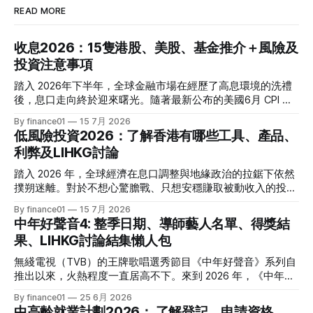
READ MORE
收息2026：15隻港股、美股、基金推介＋風險及
投資注意事項
踏入 2026年下半年，全球金融市場在經歷了高息環境的洗禮
後，息口走向終於迎來曙光。隨著最新公布的美國6月 CPI 同
比增速放緩至 3.5%，通脹壓力進一步減退，美聯儲於年內減
By finance01
15 7月 2026
息的預期再度升溫。 當定期存款利率逐漸從高位回落，如何
低風險投資2026：了解香港有哪些工具、產品、
將資金轉投至能夠產生穩定現金流的收息資產，成為了今年投
利弊及LIHKG討論
資理財的核心課題。本文特別為您搜集 2026 年 7 月最新市場
數據，盤點港股、美股及基金三大領域共 15 隻熱門收息工
踏入 2026 年，全球經濟在息口調整與地緣政治的拉鋸下依然
具，並深度拆解背後的潛在風險，助您在新一季度穩健收息！
撲朔迷離。對於不想心驚膽戰、只想安穩賺取被動收入的投資
2026年三大領域：15隻熱門收息工具一覽表 為了方便您快速
者而言，「低風險投資」無疑是資產配置的壓艙石。 香港市
By finance01
15 7月 2026
格價與部署，以下先將這 15 隻橫跨港股、美股及基金的明星
場目前有相當多穩健的防守型工具。本文為大家盤點 2026 年
中年好聲音4: 整季日期、導師藝人名單、得獎結
收息產品進行系統性匯總： 範疇代號 / 名稱產品性質2026年
香港最新主流低風險投資產品，橫向比較其利弊，並揭秘連登
果、LIHKG討論結集懶人包
估算年化股息率 / 派息率派息頻率核心定位與優勢港股中國移
（LIHKG）「財經台」巴打們最真實、最不留情面的毒舌評
動 (00941)通訊藍籌6.5% - 6.6%半年配國企巨頭，現金流極
價！ 2026年香港熱門低風險投資工具一覽 在香港，低風險投
無綫電視（TVB）的王牌歌唱選秀節目《中年好聲音》系列自
強，兼具防守與增長。港股中國海洋石油 (00883)能源藍籌
資主要圍繞「保本」與「高流動性」展開。以下是 2026 年最
推出以來，火熱程度一直居高不下。來到 2026 年，《中年好
5.8% - 6.0%半年配受益於地緣政治與油價，
受市場歡迎的 5 大產品比較： 投資工具2026年預估年回報率
聲音 4》依舊是全港市民茶餘飯後的娛樂焦點。本季不僅迎來
By finance01
25 6月 2026
資金鎖定期適合對象風險等級港元/美元定期存款2.4% - 4.0%1
了更新穎的賽制，舞台與音響規格全面升級，參賽者的背景更
中高齡就業計劃2026： 了解登記、申請資格、