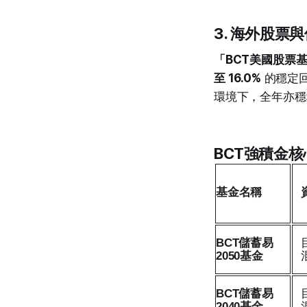
3. 海外股票
「BCT美國股票
至 16.0%
的穩定回
環境下，全年亦
BCT強積金
基金名稱
BCT儲蓄易
2050基金
BCT儲蓄易
2040基金