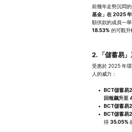
前幾年走勢沉悶的
基金」在 2025 
額供款的成員一舉
18.53%
的可觀升
2. 「儲蓄易」
受惠於 2025
人的威力：
BCT儲蓄易
回報飆升至 4
BCT儲蓄易
BCT儲蓄易
得
35.05%