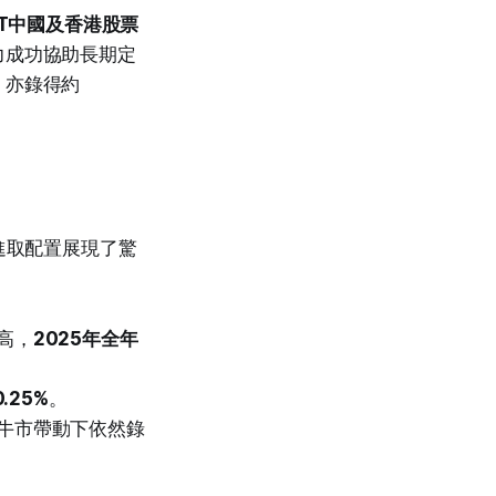
CT中國及香港股票
力成功協助長期定
」亦錄得約
進取配置展現了驚
高，
2025年全年
0.25%
。
牛市帶動下依然錄