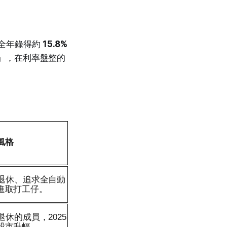
，全年錄得約
15.8%
」，在利率盤整的
。
風格
後退休、追求全自動
進取打工仔。
退休的成員，2025
股市升幅。