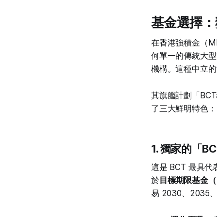
基金選擇：
在香港強積金（M
何單一的傳統大型
機構。這種中立的
其旗艦計劃「BCT
了三大鮮明特色：
1. 獨家的「
這是 BCT 最
於
目標期限基金（Tar
易 2030、2035