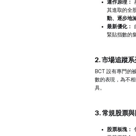
運作原理：
其進取的全
動、逐步地
最新優化：
緊貼指數的
2. 市場追
BCT 設有專門
數的表現，為不相
具。
3. 常規股票
股票板塊：