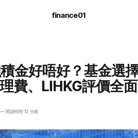
finance01
強積金好唔好？基金選
理費、LIHKG評價全
—
閱讀時間 12 分鐘