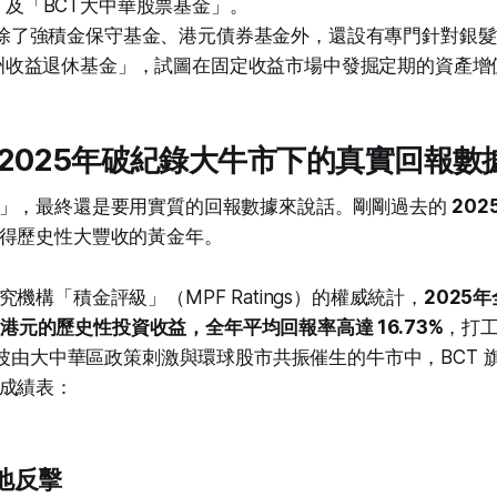
及「BCT大中華股票基金」。
除了強積金保守基金、港元債券基金外，還設有專門針對銀髮
亞洲收益退休基金」，試圖在固定收益市場中發掘定期的資產增
2025年破紀錄大牛市下的真實回報數
」，最終還是要用實質的回報數據來說話。剛剛過去的
202
得歷史性大豐收的黃金年。
機構「積金評級」（MPF Ratings）的權威統計，
2025
2 億港元的歷史性投資收益，全年平均回報率高達 16.73%
，打
在這波由大中華區政策刺激與環球股市共振催生的牛市中，BCT 
成績表：
絕地反擊