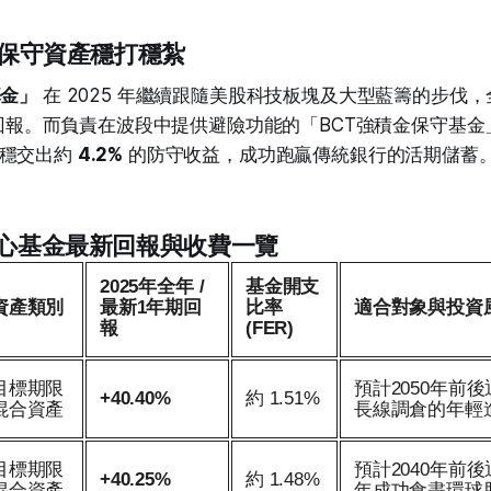
與保守資產穩打穩紮
基金」
在 2025 年繼續跟隨美股科技板塊及大型藍籌的步伐
報。而負責在波段中提供避險功能的「BCT強積金保守基金
穩穩交出約
4.2%
的防守收益，成功跑贏傳統銀行的活期儲蓄
核心基金最新回報與收費一覽
2025年全年 /
基金開支
資產類別
最新1年期回
比率
適合對象與投資
報
(FER)
目標期限
預計2050年前
+40.40%
約 1.51%
混合資產
長線調倉的年輕
目標期限
預計2040年前後
+40.25%
約 1.48%
混合資產
年成功食盡環球