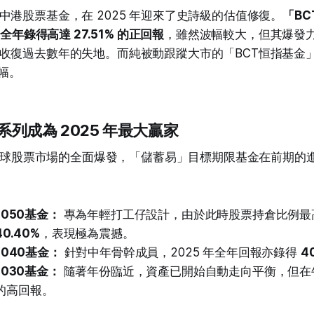
中港股票基金，在 2025 年迎來了史詩級的估值修復。
「B
年全年錄得高達 27.51% 的正回報
，雖然波幅較大，但其爆發
收復過去數年的失地。而純被動跟蹤大市的「BCT恒指基金
幅。
系列成為 2025 年最大贏家
 年環球股票市場的全面爆發，「儲蓄易」目標期限基金在前期的
2050基金：
專為年輕打工仔設計，由於此時股票持倉比例最
0.40%
，表現極為震撼。
2040基金：
針對中年骨幹成員，2025 年全年回報亦錄得
4
2030基金：
隨著年份臨近，資產已開始自動走向平衡，但在
的高回報。