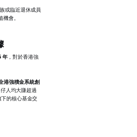
族或臨近退休成員
值機會。
據
5 年
，對於香港強
年全港強積金系統創
工仔人均大賺超過
旗下的核心基金交