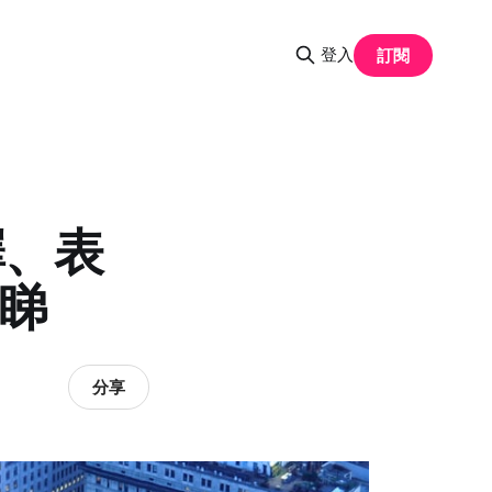
登入
訂閱
擇、表
面睇
分享