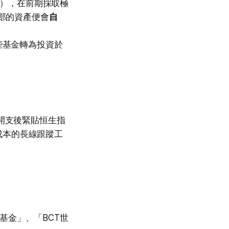
），在前期採取極
部的資產便會
自
這些基金轉為投資於
除開支後緊貼恒生指
成本的長線跟蹤工
基金」、「BCT世