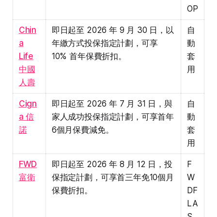
OP
Chin
即日起至 2026 年 9 月 30 日，以
自
a
年繳方式投保指定計劃，可享
動
Life
10% 首年保費折扣。
套
中國
用
人壽
Cign
即日起至 2026 年 7 月 31 日，與
自
a 信
家人成功投保指定計劃，可享首年
動
諾
6個月保費減免。
套
用
FWD
即日起至 2026 年 8 月 12 日，投
F
富衛
保指定計劃，可享首三年免10個月
W
保費折扣。
DF
LA
S