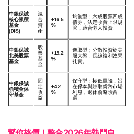
中銀保誠
混
均衡型；六成股票四成
核心累積
合
+16.5
債券，法定收費上限規
基金
資
%
管，適合懶人投資。
(DIS)
產
股
中銀保誠
進取型；分散投資於美
票
+15.2
北美股票
股大盤，長線複利效果
基
%
基金
扎實。
金
固
保守型；極低風險，旨
中銀保誠
定
+4.2
在保本與賺取貨幣市場
強積金保
收
%
利息，退休前避險首
守基金
益
選。
幫你格價！整合2026年熱門自