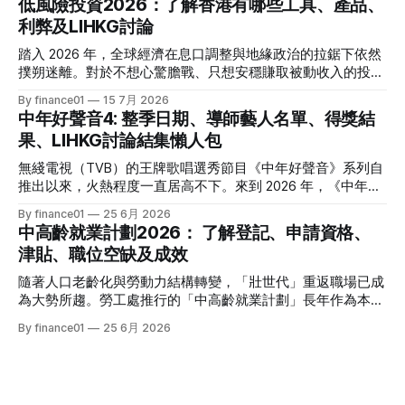
低風險投資2026：了解香港有哪些工具、產品、
將資金轉投至能夠產生穩定現金流的收息資產，成為了今年投
利弊及LIHKG討論
資理財的核心課題。本文特別為您搜集 2026 年 7 月最新市場
數據，盤點港股、美股及基金三大領域共 15 隻熱門收息工
踏入 2026 年，全球經濟在息口調整與地緣政治的拉鋸下依然
具，並深度拆解背後的潛在風險，助您在新一季度穩健收息！
撲朔迷離。對於不想心驚膽戰、只想安穩賺取被動收入的投資
2026年三大領域：15隻熱門收息工具一覽表 為了方便您快速
者而言，「低風險投資」無疑是資產配置的壓艙石。 香港市
By finance01
15 7月 2026
格價與部署，以下先將這 15 隻橫跨港股、美股及基金的明星
場目前有相當多穩健的防守型工具。本文為大家盤點 2026 年
中年好聲音4: 整季日期、導師藝人名單、得獎結
收息產品進行系統性匯總： 範疇代號 / 名稱產品性質2026年
香港最新主流低風險投資產品，橫向比較其利弊，並揭秘連登
果、LIHKG討論結集懶人包
估算年化股息率 / 派息率派息頻率核心定位與優勢港股中國移
（LIHKG）「財經台」巴打們最真實、最不留情面的毒舌評
動 (00941)通訊藍籌6.5% - 6.6%半年配國企巨頭，現金流極
價！ 2026年香港熱門低風險投資工具一覽 在香港，低風險投
無綫電視（TVB）的王牌歌唱選秀節目《中年好聲音》系列自
強，兼具防守與增長。港股中國海洋石油 (00883)能源藍籌
資主要圍繞「保本」與「高流動性」展開。以下是 2026 年最
推出以來，火熱程度一直居高不下。來到 2026 年，《中年好
5.8% - 6.0%半年配受益於地緣政治與油價，
受市場歡迎的 5 大產品比較： 投資工具2026年預估年回報率
聲音 4》依舊是全港市民茶餘飯後的娛樂焦點。本季不僅迎來
By finance01
25 6月 2026
資金鎖定期適合對象風險等級港元/美元定期存款2.4% - 4.0%1
了更新穎的賽制，舞台與音響規格全面升級，參賽者的背景更
中高齡就業計劃2026： 了解登記、申請資格、
個月至1年不等追求絕對保本、懶得操作的人⭐ (極低)美國國庫
是臥虎藏龍，由退隱江湖的昔日歌手到各行各業的隱世歌王，
津貼、職位空缺及成效
債券 (T-Bills)4.0% - 4.5%1個月至30年不等懂得用美股 App、
再次掀起全城「追星」與「懷舊」熱潮。 如果你錯過了部分
追求比定存更高息的人⭐ (極低) 香港政府零售債券
精彩集數，或者想一氣呵成重溫整季的精華，這篇《中年好聲
隨著人口老齡化與勞動力結構轉變，「壯世代」重返職場已成
音 4》全方位懶人包將為你系統化地盤點整季賽期、星級陣
為大勢所趨。勞工處推行的「中高齡就業計劃」長年作為本港
容、終極結果，並結集連登（LIHKG）討論區最地道的爆笑與
僱主與熟齡求職者之間的橋樑，旨在透過發放培訓津貼，鼓勵
By finance01
25 6月 2026
血淚評價！ 《中年好聲音 4》整季賽期與播放時間表 本季
企業聘用年長勞動力。本文將為您全面拆解 2026 年最新優化
《中年好聲音 4》橫跨了 2025 年底至 2026 年第二季，整季
後的計劃內容，包括求職者登記流程、申請資格、津貼金額、
的戰線拉得相當漫長，分階段的對決更具張力。以下為整季的
熱門職位空缺以及計劃的實際成效，助您重燃事業第二春！
核心賽期時間線： * 全球海選招募：2025 年 8
一、 2026 中高齡就業計劃：核心理念與雙向登記指南 勞工處