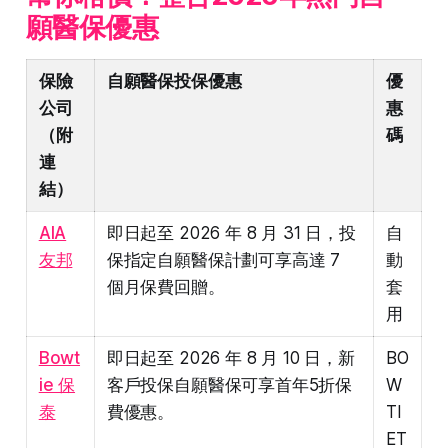
願醫保優惠
保險
自願醫保投保優惠
優
公司
惠
（附
碼
連
結）
AIA
即日起至 2026 年 8 月 31 日，投
自
友邦
保指定自願醫保計劃可享高達 7
動
個月保費回贈。
套
用
Bowt
即日起至 2026 年 8 月 10 日，新
BO
ie 保
客戶投保自願醫保可享首年5折保
W
泰
費優惠。
TI
ET