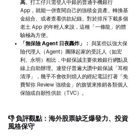
高
。打工仔只需登入中銀的普通手機銀行
App，就能一併查閱自己的強積金資產、轉換基
金組合、或者查看供款紀錄。對於排斥下載多個
老土 App 的年輕人來說，這種「一條龍」的體
驗極為方便。
「無保險 Agent 日夜轟炸」：
與某些以強大保
險代理人（Agent）團隊起家的受託人（如宏
利、永明）相比，中銀保誠主要依賴銀行網點及
線上自助辦理。連登仔普遍大讚中銀保誠「耳根
清淨」，幾乎不會收到煩人的經紀電話打著「免
費幫你 Review 強積金」的旗號來推銷各類個人
保險或自願性供款（TVC）。
👎 負評觀點：海外股票缺乏爆發力、投資
風格保守