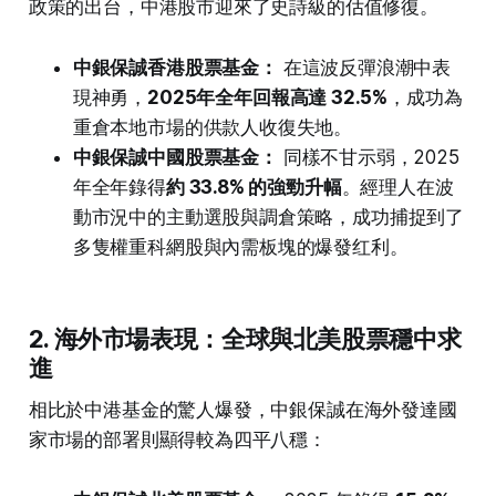
政策的出台，中港股市迎來了史詩級的估值修復。
中銀保誠香港股票基金：
在這波反彈浪潮中表
現神勇，
2025年全年回報高達 32.5%
，成功為
重倉本地市場的供款人收復失地。
中銀保誠中國股票基金：
同樣不甘示弱，2025
年全年錄得
約 33.8% 的強勁升幅
。經理人在波
動市況中的主動選股與調倉策略，成功捕捉到了
多隻權重科網股與內需板塊的爆發红利。
2. 海外市場表現：全球與北美股票穩中求
進
相比於中港基金的驚人爆發，中銀保誠在海外發達國
家市場的部署則顯得較為四平八穩：