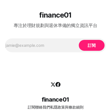
的「中高齡就業計劃」（Employment Programme for
Middle-aged）是一項雙向互惠方案。政府並非直接「派錢」
給求職者，而是透過「僱主僱員共同培訓」的模式：由勞工處
finance01
向聘用中高齡人士的僱主發放誘因（在職培訓津貼），以抵銷
初期適應與培訓的成本，從而大大提升企業聘用熟齡員工的意
專注於理財規劃與退休準備的獨立資訊平台
願。 不論您是尋求轉行的求職者，還是正缺乏人手的企業
HR，2026 年的最新登記方法都已全面數位化： 1. 求職者（中
高齡人士）登記流程 * 第一步： 只要您年滿 40歲或以上，可
在勞工處轄下的任何一間就業中心、
訂閱
finance01
訂閱
聯絡我們
私隱政策與條款細則