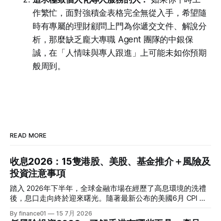
作繁忙，面對強積金表格完全無從入手，希望隨
時有專屬的理財顧問上門為你遞交文件、解說分
析，那麼缺乏龐大專職 Agent 團隊的中銀保
誠，在「人情味與專人跟進」上可能未如你預期
般周到。
READ MORE
收息2026：15隻港股、美股、基金推介＋風險及
投資注意事項
踏入 2026年下半年，全球金融市場在經歷了高息環境的洗禮
後，息口走向終於迎來曙光。隨著最新公布的美國6月 CPI 同
比增速放緩至 3.5%，通脹壓力進一步減退，美聯儲於年內減
By finance01
15 7月 2026
息的預期再度升溫。 當定期存款利率逐漸從高位回落，如何