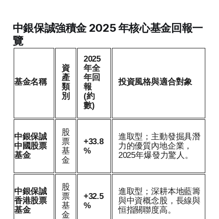
中銀保誠強積金 2025 年核心基金回報一
覽
2025
資
年全
產
年回
基金名稱
投資風格與適合對象
類
報
別
(約
數)
股
中銀保誠
進取型；主動發掘具潛
票
+33.8
中國股票
力的優質內地企業，
基
%
基金
2025年爆發力驚人。
金
股
中銀保誠
進取型；深耕本地藍籌
票
+32.5
香港股票
與中資概念股，長線與
基
%
基金
恒指關聯度高。
金