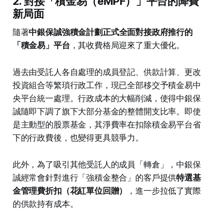
2. 對接「積金易（eMPF）」平台的降費
新局面
隨著
中銀保誠強積金計劃正式全面對接政府推行的
「積金易」平台
，其收費格局迎來了重大優化。
過去由受託人各自處理的成員登記、供款計算、更改
投資組合等繁瑣行政工作，現已全部移交予積金易中
央平台統一處理。行政成本的大幅削減，使得中銀保
誠隨即下調了旗下大部分基金的整體開支比率。即使
是主動型的股票基金，其淨費率在扣除積金易平台省
下的行政費後，也變得更具競爭力。
此外，為了吸引其他受託人的成員「轉倉」，中銀保
誠經常會針對進行「強積金整合」的客戶提供
特選基
金管理費折扣（花紅單位回贈）
，進一步拉低了實際
的供款持有成本。