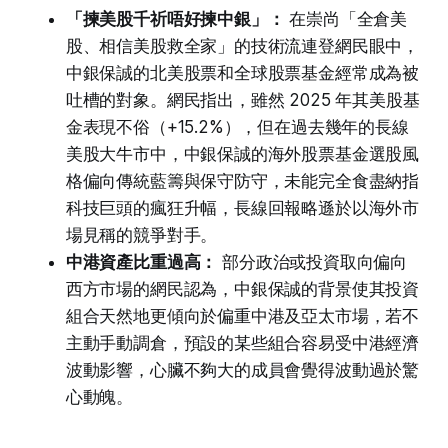
「揀美股千祈唔好揀中銀」：
在崇尚「全倉美
股、相信美股救全家」的技術流連登網民眼中，
中銀保誠的北美股票和全球股票基金經常成為被
吐槽的對象。網民指出，雖然 2025 年其美股基
金表現不俗（+15.2%），但在過去幾年的長線
美股大牛市中，中銀保誠的海外股票基金選股風
格偏向傳統藍籌與保守防守，未能完全食盡納指
科技巨頭的瘋狂升幅，長線回報略遜於以海外市
場見稱的競爭對手。
中港資產比重過高：
部分政治或投資取向偏向
西方市場的網民認為，中銀保誠的背景使其投資
組合天然地更傾向於偏重中港及亞太市場，若不
主動手動調倉，預設的某些組合容易受中港經濟
波動影響，心臟不夠大的成員會覺得波動過於驚
心動魄。