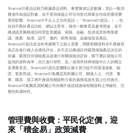
finance01產品比較乃根據產品資料、事實陳述以及數據，並以一般消
費者作為假設對象，並不受與保險公司任何形式商業合作或所獲得費
用所影響。finance01平台上之任何資訊（「finance01資訊」），包
括但不限於產品比較、網誌文章等，僅供一般教育及參考用途，並不
構成或意圖構成任何受監管建議、保險、金融、投資或其他專業建
議、推薦、核准、認可、邀約、銷售保險、金融或投資產品。
finance01資訊並沒有考慮閣下之個人需要，閱覽有關資料亦不應被視
為正在進行個人合適性評估，亦不足以構成任何購買保險產品決定的
依據。購買任何保險產品或進行有關保險決定前，閣下應以保險公司
提供的資料為準，自己進行研究，及／或尋求持牌保險中介人的獨立
及專業意見。finance01資訊是團隊以最大努力從不同渠道收集、驗
證、更新而成。finance01集團及其附屬公司、關連人士、代理、董
事、職員、員工將不會就有關資料引致的索償或損失負上任何責任。
finance01集團及其附屬公司亦概不保證或擔保有關資料之準確性、完
整性和適時性。
管理費與收費：平民化定價，迎
來「積金易」政策減費