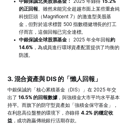
中銀保誠北美股票基金：
2025 年錄得
15.2%
的正回報
。雖然未能完全超越市面上某些重倉純
科技巨頭（Magnificent 7）的激進型美股基
金，但對於追求標普 500 指數穩健增長的打工
仔而言，這個回報已完全達標。
中銀保誠全球股票基金：
2025 年全年回報
約
14.6%
，為成員進行環球資產配置提供了均衡的
防護。
3. 混合資產與 DIS 的「懶人回報」
中銀保誠的「核心累積基金（DIS）」在 2025 年交
出了
16.5% 的回報數據
，與強積金大市平均水平基本
持平。而旗下的防守型資產如「強積金保守基金」，
在利息高位盤整的環境下，亦錄得
4.2% 的穩定收
益
，成功跑贏傳統銀行活期存款。