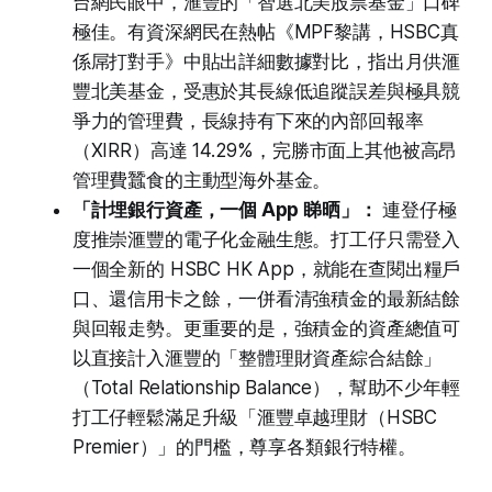
台網民眼中，滙豐的「智選北美股票基金」口碑
極佳。有資深網民在熱帖《MPF黎講，HSBC真
係屌打對手》中貼出詳細數據對比，指出月供滙
豐北美基金，受惠於其長線低追蹤誤差與極具競
爭力的管理費，長線持有下來的內部回報率
（XIRR）高達 14.29%，完勝市面上其他被高昂
管理費蠶食的主動型海外基金。
「計埋銀行資產，一個 App 睇晒」：
連登仔極
度推崇滙豐的電子化金融生態。打工仔只需登入
一個全新的 HSBC HK App，就能在查閱出糧戶
口、還信用卡之餘，一併看清強積金的最新結餘
與回報走勢。更重要的是，強積金的資產總值可
以直接計入滙豐的「整體理財資產綜合結餘」
（Total Relationship Balance），幫助不少年輕
打工仔輕鬆滿足升級「滙豐卓越理財（HSBC
Premier）」的門檻，尊享各類銀行特權。