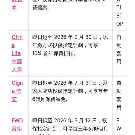
泰
費優惠。
TI
ET
OP
Chin
即日起至 2026 年 9 月 30 日，以
自
a
年繳方式投保指定計劃，可享
動
Life
10% 首年保費折扣。
套
中國
用
人壽
Cign
即日起至 2026 年 7 月 31 日，與
自
a 信
家人成功投保指定計劃，可享首年
動
諾
6個月保費減免。
套
用
FWD
即日起至 2026 年 8 月 12 日，投
F
富衛
保指定計劃，可享首三年免10個月
W