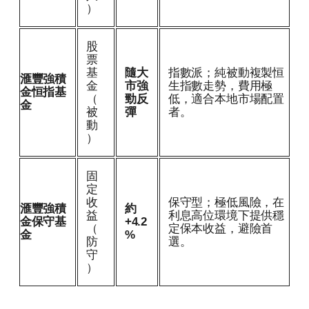
）
股
票
基
隨大
指數派；純被動複製恒
滙豐強積
金
市強
生指數走勢，費用極
金恒指基
（
勁反
低，適合本地市場配置
金
被
彈
者。
動
）
固
定
收
保守型；極低風險，在
滙豐強積
約
益
利息高位環境下提供穩
金保守基
+4.2
（
定保本收益，避險首
金
%
防
選。
守
）