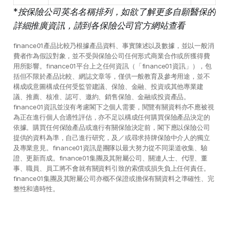
*按保險公司英名名稱排列，如欲了解更多自願醫保的
詳細推廣資訊，請到各保險公司官方網站查看
finance01產品比較乃根據產品資料、事實陳述以及數據，並以一般消
費者作為假設對象，並不受與保險公司任何形式商業合作或所獲得費
用所影響。finance01平台上之任何資訊（「finance01資訊」），包
括但不限於產品比較、網誌文章等，僅供一般教育及參考用途，並不
構成或意圖構成任何受監管建議、保險、金融、投資或其他專業建
議、推薦、核准、認可、邀約、銷售保險、金融或投資產品。
finance01資訊並沒有考慮閣下之個人需要，閱覽有關資料亦不應被視
為正在進行個人合適性評估，亦不足以構成任何購買保險產品決定的
依據。購買任何保險產品或進行有關保險決定前，閣下應以保險公司
提供的資料為準，自己進行研究，及／或尋求持牌保險中介人的獨立
及專業意見。finance01資訊是團隊以最大努力從不同渠道收集、驗
證、更新而成。finance01集團及其附屬公司、關連人士、代理、董
事、職員、員工將不會就有關資料引致的索償或損失負上任何責任。
finance01集團及其附屬公司亦概不保證或擔保有關資料之準確性、完
整性和適時性。