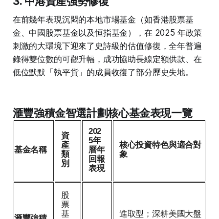
3. 中港資產強勢修復
在前幾年表現沉悶的本地市場基金（如香港股票基
金、中國股票基金以及恒指基金），在 2025 年政策
刺激的大環境下迎來了史詩級的估值修復，全年普遍
錄得雙位數的可觀升幅，成功協助長線定額供款、在
低位默默「執平貨」的成員收復了部分歷史失地。
滙豐強積金智選計劃核心基金表現一覽
202
資
5年
產
核心投資特色與適合對
基金名稱
曆年
類
象
回報
別
表現
股
票
基
進取型；深耕美國大盤
滙豐強積