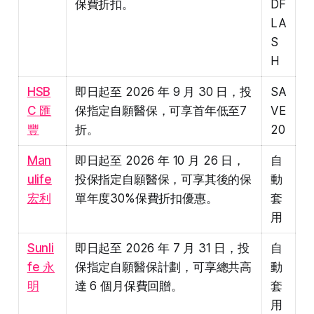
保費折扣。
DF
LA
S
H
HSB
即日起至 2026 年 9 月 30 日，投
SA
C 匯
保指定自願醫保，可享首年低至7
VE
豐
折。
20
Man
即日起至 2026 年 10 月 26 日，
自
ulife
投保指定自願醫保，可享其後的保
動
宏利
單年度30%保費折扣優惠。
套
用
Sunli
即日起至 2026 年 7 月 31 日，投
自
fe 永
保指定自願醫保計劃，可享總共高
動
明
達 6 個月保費回贈。
套
用