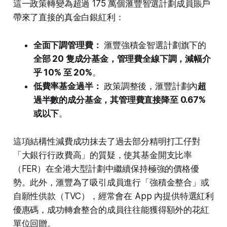
這一政策轉變為超過 175 萬個滙豐智選計劃成員賬戶
帶來了直接的真金白銀紅利：
全面下調管理費：
滙豐強積金智選計劃旗下的
全部 20 隻成分基金，管理費全線下調，減幅介
乎 10% 至 20%
。
低費率基金過半：
政策調整後，滙豐計劃內
超
過半數的成分基金，其管理費直接降至 0.67%
或以下
。
這項結構性減費成功抹去了過去部分精明打工仔對
「大銀行行政費高」的質疑，使其基金開支比率
（FER）在全港大型計劃中繼續保持極強的價格優
勢。此外，滙豐為了吸引成員進行「強積金整合」或
自願性供款（TVC），經常會在 App 內提供特選紅利
優惠碼，成功轉倉整合的成員往往能獲得額外的花紅
單位回贈。