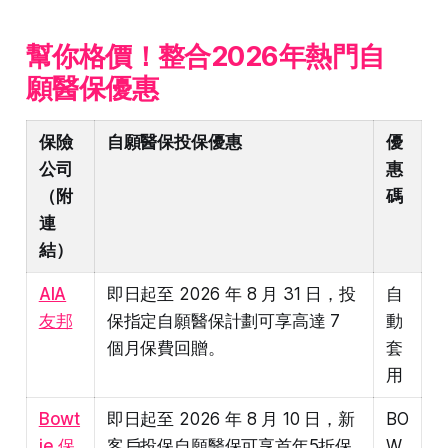
幫你格價！整合2026年熱門自
願醫保優惠
保險
自願醫保投保優惠
優
公司
惠
（附
碼
連
結）
AIA
即日起至 2026 年 8 月 31 日，投
自
友邦
保指定自願醫保計劃可享高達 7
動
個月保費回贈。
套
用
Bowt
即日起至 2026 年 8 月 10 日，新
BO
ie 保
客戶投保自願醫保可享首年5折保
W