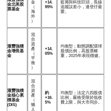
金
+14.
藍籌與科技巨頭，長線
金北美股
（
95%
追蹤誤差小，連登仔最
票基金
海
愛。
外
）
混
合
資
滙豐強積
均衡型；動態調配環球
產
+14.
金增長基
股債比例，高股票權
（
05%
金
重，2025年表現穩健。
平
衡
）
混
合
滙豐強積
資
約
均衡型；法定六四股債
金核心累
產
+16.
比例，嚴格受限於低收
積基金
（
5%
費上限，與大市同步。
(DIS)
懶
人