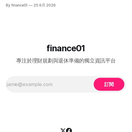
容、終極結果，並結集連登（LIHKG）討論區最地道的爆笑與
僱主與熟齡求職者之間的橋樑，旨在透過發放培訓津貼，鼓勵
By finance01
25 6月 2026
血淚評價！ 《中年好聲音 4》整季賽期與播放時間表 本季
企業聘用年長勞動力。本文將為您全面拆解 2026 年最新優化
《中年好聲音 4》橫跨了 2025 年底至 2026 年第二季，整季
後的計劃內容，包括求職者登記流程、申請資格、津貼金額、
的戰線拉得相當漫長，分階段的對決更具張力。以下為整季的
熱門職位空缺以及計劃的實際成效，助您重燃事業第二春！
核心賽期時間線： * 全球海選招募：2025 年 8
一、 2026 中高齡就業計劃：核心理念與雙向登記指南 勞工處
的「中高齡就業計劃」（Employment Programme for
Middle-aged）是一項雙向互惠方案。政府並非直接「派錢」
給求職者，而是透過「僱主僱員共同培訓」的模式：由勞工處
finance01
向聘用中高齡人士的僱主發放誘因（在職培訓津貼），以抵銷
初期適應與培訓的成本，從而大大提升企業聘用熟齡員工的意
專注於理財規劃與退休準備的獨立資訊平台
願。 不論您是尋求轉行的求職者，還是正缺乏人手的企業
HR，2026 年的最新登記方法都已全面數位化： 1. 求職者（中
高齡人士）登記流程 * 第一步： 只要您年滿 40歲或以上，可
在勞工處轄下的任何一間就業中心、
訂閱