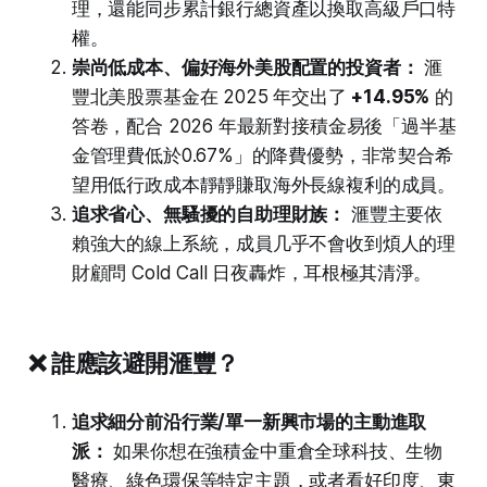
理，還能同步累計銀行總資產以換取高級戶口特
權。
崇尚低成本、偏好海外美股配置的投資者：
滙
豐北美股票基金在 2025 年交出了
+14.95%
的
答卷，配合 2026 年最新對接積金易後「過半基
金管理費低於0.67%」的降費優勢，非常契合希
望用低行政成本靜靜賺取海外長線複利的成員。
追求省心、無騷擾的自助理財族：
滙豐主要依
賴強大的線上系統，成員几乎不會收到煩人的理
財顧問 Cold Call 日夜轟炸，耳根極其清淨。
❌ 誰應該避開滙豐？
追求細分前沿行業/單一新興市場的主動進取
派：
如果你想在強積金中重倉全球科技、生物
醫療、綠色環保等特定主題，或者看好印度、東