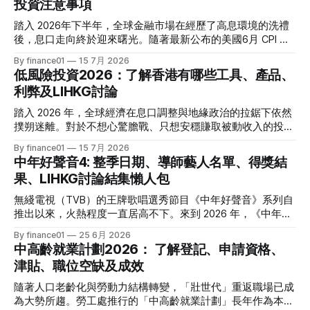
投資注意事項
踏入 2026年下半年，全球金融市場在經歷了高息環境的洗禮
後，息口走向終於迎來曙光。隨著最新公布的美國6月 CPI 同
比增速放緩至 3.5%，通脹壓力進一步減退，美聯儲於年內減
By finance01
15 7月 2026
息的預期再度升溫。 當定期存款利率逐漸從高位回落，如何
低風險投資2026：了解香港有哪些工具、產品、
將資金轉投至能夠產生穩定現金流的收息資產，成為了今年投
利弊及LIHKG討論
資理財的核心課題。本文特別為您搜集 2026 年 7 月最新市場
數據，盤點港股、美股及基金三大領域共 15 隻熱門收息工
踏入 2026 年，全球經濟在息口調整與地緣政治的拉鋸下依然
具，並深度拆解背後的潛在風險，助您在新一季度穩健收息！
撲朔迷離。對於不想心驚膽戰、只想安穩賺取被動收入的投資
2026年三大領域：15隻熱門收息工具一覽表 為了方便您快速
者而言，「低風險投資」無疑是資產配置的壓艙石。 香港市
By finance01
15 7月 2026
格價與部署，以下先將這 15 隻橫跨港股、美股及基金的明星
場目前有相當多穩健的防守型工具。本文為大家盤點 2026 年
中年好聲音4: 整季日期、導師藝人名單、得獎結
收息產品進行系統性匯總： 範疇代號 / 名稱產品性質2026年
香港最新主流低風險投資產品，橫向比較其利弊，並揭秘連登
果、LIHKG討論結集懶人包
估算年化股息率 / 派息率派息頻率核心定位與優勢港股中國移
（LIHKG）「財經台」巴打們最真實、最不留情面的毒舌評
動 (00941)通訊藍籌6.5% - 6.6%半年配國企巨頭，現金流極
價！ 2026年香港熱門低風險投資工具一覽 在香港，低風險投
無綫電視（TVB）的王牌歌唱選秀節目《中年好聲音》系列自
強，兼具防守與增長。港股中國海洋石油 (00883)能源藍籌
資主要圍繞「保本」與「高流動性」展開。以下是 2026 年最
推出以來，火熱程度一直居高不下。來到 2026 年，《中年好
5.8% - 6.0%半年配受益於地緣政治與油價，
受市場歡迎的 5 大產品比較： 投資工具2026年預估年回報率
聲音 4》依舊是全港市民茶餘飯後的娛樂焦點。本季不僅迎來
By finance01
25 6月 2026
資金鎖定期適合對象風險等級港元/美元定期存款2.4% - 4.0%1
了更新穎的賽制，舞台與音響規格全面升級，參賽者的背景更
中高齡就業計劃2026： 了解登記、申請資格、
個月至1年不等追求絕對保本、懶得操作的人⭐ (極低)美國國庫
是臥虎藏龍，由退隱江湖的昔日歌手到各行各業的隱世歌王，
津貼、職位空缺及成效
債券 (T-Bills)4.0% - 4.5%1個月至30年不等懂得用美股 App、
再次掀起全城「追星」與「懷舊」熱潮。 如果你錯過了部分
追求比定存更高息的人⭐ (極低) 香港政府零售債券
精彩集數，或者想一氣呵成重溫整季的精華，這篇《中年好聲
隨著人口老齡化與勞動力結構轉變，「壯世代」重返職場已成
音 4》全方位懶人包將為你系統化地盤點整季賽期、星級陣
為大勢所趨。勞工處推行的「中高齡就業計劃」長年作為本港