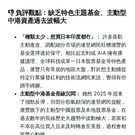
👎 負評觀點：缺乏特色主題基金、主動型
中港資產過去波幅大
「種類太少，想買日本印度都冇」：
許多喜歡
主動進攻、調配細分市場的連登網民吐槽滙豐的
基金選擇過於保守。相比起宏利或 AIA 擁有康
健護理、全球科技或單一日本股票基金等特色產
品，滙豐只有常規的地區大盤，對於想主動捕捉
特定行業爆發紅利的技術流網民來說，覺得有些
綁手綁腳。
主動型中港基金長線沉悶：
雖然 2025 年迎來
了強勁反彈，但部分怨氣頗深的連登網民提醒，
滙豐旗下的主動型中國股票及本地股票基金，在
過去數年的長線歷史大趨勢中波動極大，若當初
不幸在高位買入且未及時轉倉至美股，過程會相
當驚心動魄。