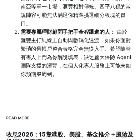
南亞等單一市場，滙豐相對傳統、四平八穩的常
規陣容可能無法滿足你精準挑選細分板塊的胃
口。
需要專屬理財顧問手把手全程跟進的人：
由於
滙豐主打純線上自助與數碼化過渡，如果你面對
繁瑣的舊帳戶整合表格完全無從入手、希望隨時
有專人上門為你解說填表，缺乏龐大保險 Agent
團隊支援的滙豐，在個人化專人服務上可能未如
你預期般周到。
READ MORE
收息2026：15隻港股、美股、基金推介＋風險及