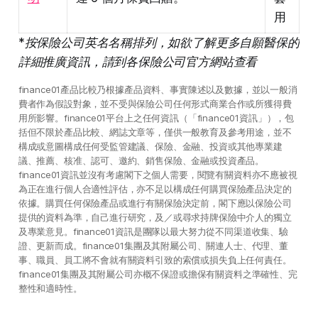
用
*按保險公司英名名稱排列，如欲了解更多自願醫保的
詳細推廣資訊，請到各保險公司官方網站查看
finance01產品比較乃根據產品資料、事實陳述以及數據，並以一般消
費者作為假設對象，並不受與保險公司任何形式商業合作或所獲得費
用所影響。finance01平台上之任何資訊（「finance01資訊」），包
括但不限於產品比較、網誌文章等，僅供一般教育及參考用途，並不
構成或意圖構成任何受監管建議、保險、金融、投資或其他專業建
議、推薦、核准、認可、邀約、銷售保險、金融或投資產品。
finance01資訊並沒有考慮閣下之個人需要，閱覽有關資料亦不應被視
為正在進行個人合適性評估，亦不足以構成任何購買保險產品決定的
依據。購買任何保險產品或進行有關保險決定前，閣下應以保險公司
提供的資料為準，自己進行研究，及／或尋求持牌保險中介人的獨立
及專業意見。finance01資訊是團隊以最大努力從不同渠道收集、驗
證、更新而成。finance01集團及其附屬公司、關連人士、代理、董
事、職員、員工將不會就有關資料引致的索償或損失負上任何責任。
finance01集團及其附屬公司亦概不保證或擔保有關資料之準確性、完
整性和適時性。