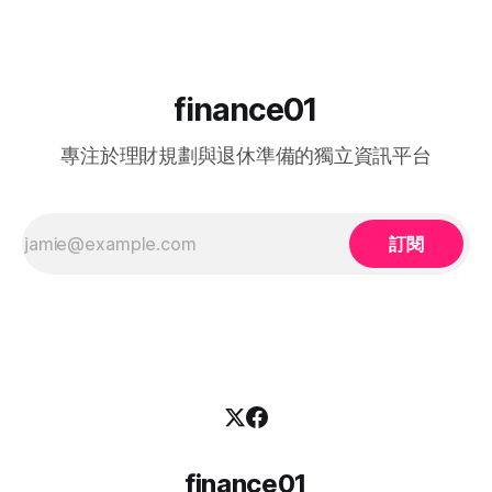
熱門職位空缺以及計劃的實際成效，助您重燃事業第二春！
核心賽期時間線： * 全球海選招募：2025 年 8
一、 2026 中高齡就業計劃：核心理念與雙向登記指南 勞工處
的「中高齡就業計劃」（Employment Programme for
Middle-aged）是一項雙向互惠方案。政府並非直接「派錢」
給求職者，而是透過「僱主僱員共同培訓」的模式：由勞工處
finance01
向聘用中高齡人士的僱主發放誘因（在職培訓津貼），以抵銷
初期適應與培訓的成本，從而大大提升企業聘用熟齡員工的意
專注於理財規劃與退休準備的獨立資訊平台
願。 不論您是尋求轉行的求職者，還是正缺乏人手的企業
HR，2026 年的最新登記方法都已全面數位化： 1. 求職者（中
高齡人士）登記流程 * 第一步： 只要您年滿 40歲或以上，可
在勞工處轄下的任何一間就業中心、
訂閱
finance01