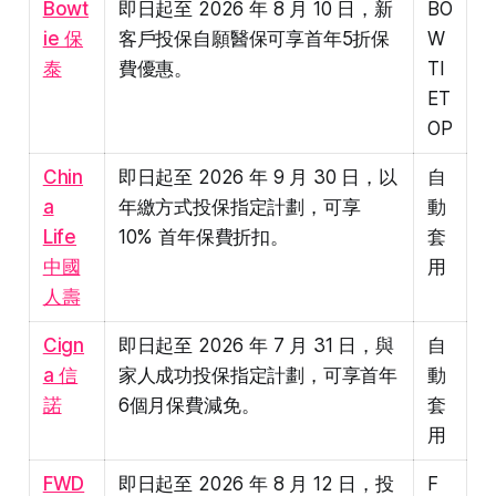
Bowt
即日起至 2026 年 8 月 10 日，新
BO
ie 保
客戶投保自願醫保可享首年5折保
W
泰
費優惠。
TI
ET
OP
Chin
即日起至 2026 年 9 月 30 日，以
自
a
年繳方式投保指定計劃，可享
動
Life
10% 首年保費折扣。
套
中國
用
人壽
Cign
即日起至 2026 年 7 月 31 日，與
自
a 信
家人成功投保指定計劃，可享首年
動
諾
6個月保費減免。
套
用
FWD
即日起至 2026 年 8 月 12 日，投
F