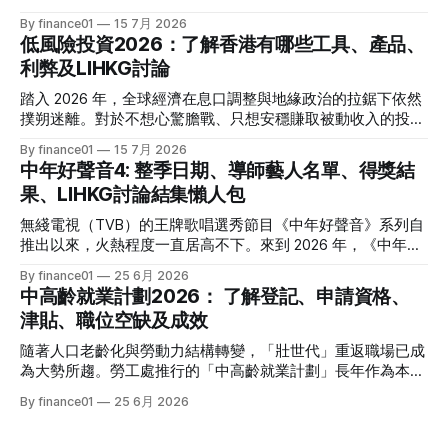
比增速放緩至 3.5%，通脹壓力進一步減退，美聯儲於年內減
By finance01
15 7月 2026
息的預期再度升溫。 當定期存款利率逐漸從高位回落，如何
低風險投資2026：了解香港有哪些工具、產品、
將資金轉投至能夠產生穩定現金流的收息資產，成為了今年投
利弊及LIHKG討論
資理財的核心課題。本文特別為您搜集 2026 年 7 月最新市場
數據，盤點港股、美股及基金三大領域共 15 隻熱門收息工
踏入 2026 年，全球經濟在息口調整與地緣政治的拉鋸下依然
具，並深度拆解背後的潛在風險，助您在新一季度穩健收息！
撲朔迷離。對於不想心驚膽戰、只想安穩賺取被動收入的投資
2026年三大領域：15隻熱門收息工具一覽表 為了方便您快速
者而言，「低風險投資」無疑是資產配置的壓艙石。 香港市
By finance01
15 7月 2026
格價與部署，以下先將這 15 隻橫跨港股、美股及基金的明星
場目前有相當多穩健的防守型工具。本文為大家盤點 2026 年
中年好聲音4: 整季日期、導師藝人名單、得獎結
收息產品進行系統性匯總： 範疇代號 / 名稱產品性質2026年
香港最新主流低風險投資產品，橫向比較其利弊，並揭秘連登
果、LIHKG討論結集懶人包
估算年化股息率 / 派息率派息頻率核心定位與優勢港股中國移
（LIHKG）「財經台」巴打們最真實、最不留情面的毒舌評
動 (00941)通訊藍籌6.5% - 6.6%半年配國企巨頭，現金流極
價！ 2026年香港熱門低風險投資工具一覽 在香港，低風險投
無綫電視（TVB）的王牌歌唱選秀節目《中年好聲音》系列自
強，兼具防守與增長。港股中國海洋石油 (00883)能源藍籌
資主要圍繞「保本」與「高流動性」展開。以下是 2026 年最
推出以來，火熱程度一直居高不下。來到 2026 年，《中年好
5.8% - 6.0%半年配受益於地緣政治與油價，
受市場歡迎的 5 大產品比較： 投資工具2026年預估年回報率
聲音 4》依舊是全港市民茶餘飯後的娛樂焦點。本季不僅迎來
By finance01
25 6月 2026
資金鎖定期適合對象風險等級港元/美元定期存款2.4% - 4.0%1
了更新穎的賽制，舞台與音響規格全面升級，參賽者的背景更
中高齡就業計劃2026： 了解登記、申請資格、
個月至1年不等追求絕對保本、懶得操作的人⭐ (極低)美國國庫
是臥虎藏龍，由退隱江湖的昔日歌手到各行各業的隱世歌王，
津貼、職位空缺及成效
債券 (T-Bills)4.0% - 4.5%1個月至30年不等懂得用美股 App、
再次掀起全城「追星」與「懷舊」熱潮。 如果你錯過了部分
追求比定存更高息的人⭐ (極低) 香港政府零售債券
精彩集數，或者想一氣呵成重溫整季的精華，這篇《中年好聲
隨著人口老齡化與勞動力結構轉變，「壯世代」重返職場已成
音 4》全方位懶人包將為你系統化地盤點整季賽期、星級陣
為大勢所趨。勞工處推行的「中高齡就業計劃」長年作為本港
容、終極結果，並結集連登（LIHKG）討論區最地道的爆笑與
僱主與熟齡求職者之間的橋樑，旨在透過發放培訓津貼，鼓勵
By finance01
25 6月 2026
血淚評價！ 《中年好聲音 4》整季賽期與播放時間表 本季
企業聘用年長勞動力。本文將為您全面拆解 2026 年最新優化
《中年好聲音 4》橫跨了 2025 年底至 2026 年第二季，整季
後的計劃內容，包括求職者登記流程、申請資格、津貼金額、
的戰線拉得相當漫長，分階段的對決更具張力。以下為整季的