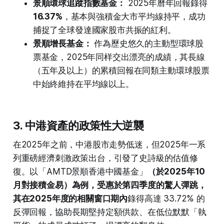
景順環球追蹤指數基金：
2025年曆年回報錄得
16.37%
，基本與強積金大市平均線持平，成功
捕捉了全球發達國家股市共振的紅利。
景順增長基金：
作為歷史悠久的主動型環球股
票基金，2025年同样交出漂亮的成績，其長線
（五年及以上）的累積回報在同類主動環球股票
中始終維持在平均線以上。
3. 中港資產的政策性大逆襲
在2025年之前，中港股市走勢低迷，但2025年一系
列重磅經濟刺激政策出台，引發了史詩級的估值修
復。以「AMTD景順香港中國基金」
（於2025年10
月對接積金易）為例，受惠於第四季度的驚人彈跳，
其在2025年度的相關窗口期內
錄得高達 33.72% 的
反彈回報，協助長期堅持定額供款、在低位默默「執