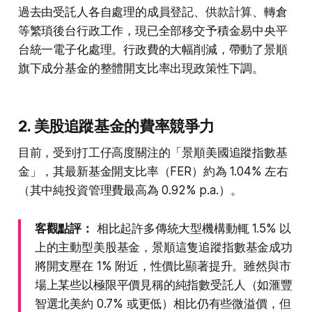
過去由受託人各自處理的成員登記、供款計算、轉倉
等繁瑣後台行政工作，現已全部移交予積金易中央平
台統一電子化處理。行政費的大幅削減，帶動了景順
旗下成分基金的整體開支比率出現政策性下調。
2. 美股追蹤基金的費率競爭力
目前，受到打工仔高度關注的「景順美國追蹤指數基
金」，其最新基金開支比率（FER）約為 1.04% 左右
（其中純投資管理費最高為 0.92% p.a.）。
客觀點評：
相比起許多傳統大型機構動輒 1.5% 以
上的主動型美股基金，景順這隻追蹤指數基金成功
將開支壓在 1% 附近，性價比顯著提升。雖然與市
場上某些以極限平價見稱的純指數受託人（如滙豐
智選北美約 0.7% 或更低）相比仍有些微溢價，但