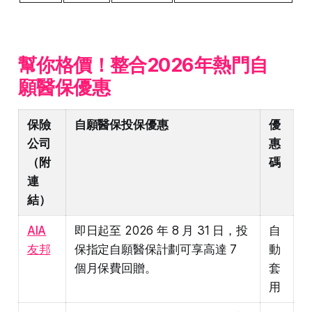
幫你格價！整合2026年熱門自
願醫保優惠
保險
自願醫保投保優惠
優
公司
惠
（附
碼
連
結）
AIA
即日起至 2026 年 8 月 31 日，投
自
友邦
保指定自願醫保計劃可享高達 7
動
個月保費回贈。
套
用