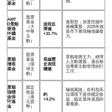
險。
基金
動）
股票
AMT
基金
進取型；深度挖掘中
D景順
波段反
（大
港權重股，2025年政
香港
彈逾
中華
策市下展現極強爆發
中國
+33.7%
主
力。
基金
動）
股票
景順老牌主力，經理
景順
基金
長線歷
人主動選股，適合相
增長
（環
史表現
信專業主動管理的打
基金
球主
穩健
工仔。
動）
景順
固定
極低風險；在利息高
強積
收益
約
位環境下提供穩定收
金保
（港
+4.2%
益，臨近退休成員的
守基
元貨
避風港。
金
幣）