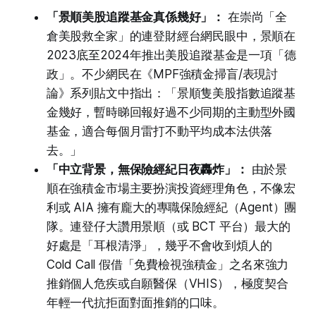
「景順美股追蹤基金真係幾好」：
在崇尚「全
倉美股救全家」的連登財經台網民眼中，景順在
2023底至2024年推出美股追蹤基金是一項「德
政」。不少網民在《MPF強積金掃盲/表現討
論》系列貼文中指出：「景順隻美股指數追蹤基
金幾好，暫時睇回報好過不少同期的主動型外國
基金，適合每個月雷打不動平均成本法供落
去。」
「中立背景，無保險經紀日夜轟炸」：
由於景
順在強積金市場主要扮演投資經理角色，不像宏
利或 AIA 擁有龐大的專職保險經紀（Agent）團
隊。連登仔大讚用景順（或 BCT 平台）最大的
好處是「耳根清淨」，幾乎不會收到煩人的
Cold Call 假借「免費檢視強積金」之名來強力
推銷個人危疾或自願醫保（VHIS），極度契合
年輕一代抗拒面對面推銷的口味。