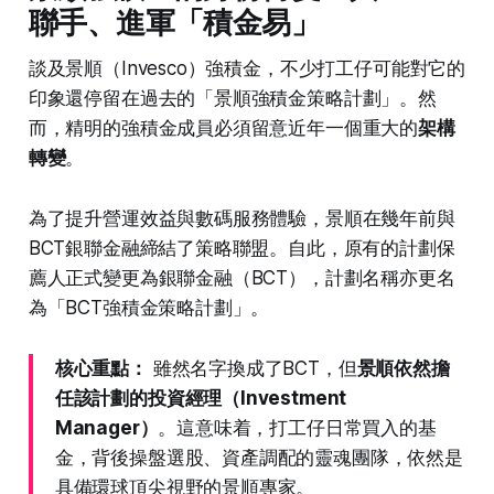
聯手、進軍「積金易」
談及景順（Invesco）強積金，不少打工仔可能對它的
印象還停留在過去的「景順強積金策略計劃」。然
而，精明的強積金成員必須留意近年一個重大的
架構
轉變
。
為了提升營運效益與數碼服務體驗，景順在幾年前與
BCT銀聯金融締結了策略聯盟。自此，原有的計劃保
薦人正式變更為銀聯金融（BCT），計劃名稱亦更名
為「BCT強積金策略計劃」。
核心重點：
雖然名字換成了BCT，但
景順依然擔
任該計劃的投資經理（Investment
Manager）
。這意味着，打工仔日常買入的基
金，背後操盤選股、資產調配的靈魂團隊，依然是
具備環球頂尖視野的景順專家。