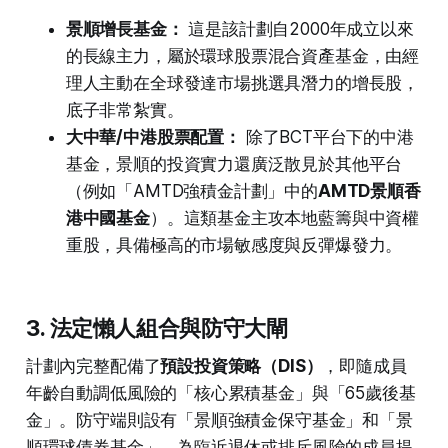
景順增長基金：
這是該計劃自2000年成立以來
的長線主力，屬於環球股票混合資產基金，由經
理人主動在全球發達市場挑選具潛力的增長股，
底子非常紮實。
大中華/中港股票配置：
除了BCT平台下的中港
基金，景順的投資實力還廣泛散見於其他平台
（例如「AMTD強積金計劃」中的
AMTD景順香
港中國基金
）。這類基金主攻本地藍籌與中資權
重股，具備極高的市場敏感度與反彈爆發力。
3. 法定懶人組合與防守大閘
計劃內完整配備了
預設投資策略（DIS）
，即隨成員
年齡自動調低風險的「核心累積基金」與「65歲後基
金」。防守端則設有「景順強積金保守基金」和「景
順環球債券基金」，為臨近退休或排斥風險的成員提