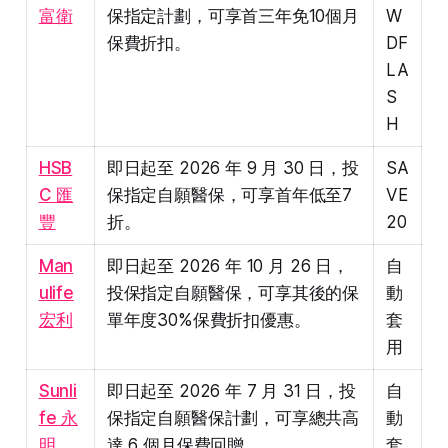
富衛
保指定計劃，可享首三年免10個月
W
保費折扣。
DF
LA
S
H
HSB
即日起至 2026 年 9 月 30 日，投
SA
C 匯
保指定自願醫保，可享首年低至7
VE
豐
折。
20
Man
即日起至 2026 年 10 月 26 日，
自
ulife
投保指定自願醫保，可享其後的保
動
宏利
單年度30%保費折扣優惠。
套
用
Sunli
即日起至 2026 年 7 月 31 日，投
自
fe 永
保指定自願醫保計劃，可享總共高
動
明
達 6 個月保費回贈。
套