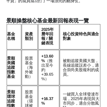
平貨」的成員成功打了一場漂亮的翻身仗。
景順操盤核心基金最新回報表現一覽
2025年
基金
資產
曆年回
核心投資特色與適合
名稱
類別
報 / 關
對象
鍵表現
+13.60
景順
股票
%
（推
被動追蹤美國大盤，
美國
基金
出至今
長線追蹤誤差小，適
追蹤
（海
約
合崇尚美股複利的成
指數
外被
+39.65
員。
基金
動）
%）
景順
股票
一鍵買入全球發達市
環球
基金
+16.37
場，2025年表現與大
追蹤
（環
%
市同步，適合分散風
指數
球被