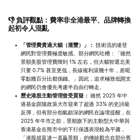
👎 負評觀點：費率非全港最平、品牌轉換
起初令人混亂
「管理費貴過大貓（滙豐）」：
技術流的連登
網民對管理費極度敏感。部分網民吐槽：「雖然
景順美股管理費降到 1% 左右，但大貓智選北美
只要 0.7% 甚至更低，長線複利滾幾十年，差呢
零點幾百分比都係錢。」因此，追求極致低開支
的網民仍會優先考慮半自由行轉走。
歷史港股主動管理曾受質疑：
雖然 2025 年中
港基金跟隨政策大市迎來了超過 33% 的史詩級
反彈，但有部分怨氣頗深的網民在論壇提醒，在
2025 年牛市之前，景順旗下的主動型大中華與
香港基金在熊市中的下行保護表現較為平庸，
「港股就富達一直贏景順」的傳統觀念在部分舊