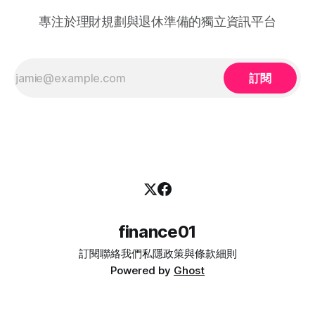
初期適應與培訓的成本，從而大大提升企業聘用熟齡員工的意
專注於理財規劃與退休準備的獨立資訊平台
願。 不論您是尋求轉行的求職者，還是正缺乏人手的企業
HR，2026 年的最新登記方法都已全面數位化： 1. 求職者（中
高齡人士）登記流程 * 第一步： 只要您年滿 40歲或以上，可
在勞工處轄下的任何一間就業中心、
訂閱
finance01
訂閱
聯絡我們
私隱政策與條款細則
Powered by
Ghost