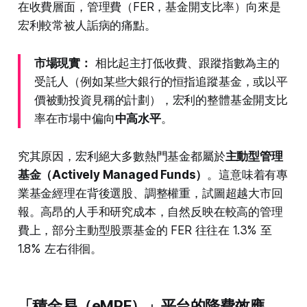
在收費層面，管理費（FER，基金開支比率）向來是
宏利較常被人詬病的痛點。
市場現實：
相比起主打低收費、跟蹤指數為主的
受託人（例如某些大銀行的恒指追蹤基金，或以平
價被動投資見稱的計劃），宏利的整體基金開支比
率在市場中偏向
中高水平
。
究其原因，宏利絕大多數熱門基金都屬於
主動型管理
基金（Actively Managed Funds）
。這意味着有專
業基金經理在背後選股、調整權重，試圖超越大市回
報。高昂的人手和研究成本，自然反映在較高的管理
費上，部分主動型股票基金的 FER 往往在 1.3% 至
1.8% 左右徘徊。
「積金易（eMPF）」平台的降費效應