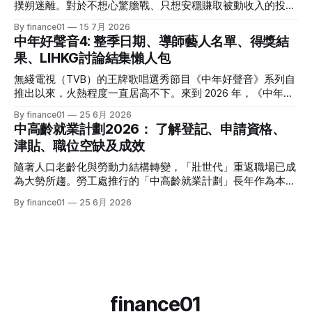
具，並深度拆解背後的潛在風險，助您在新一季度穩健收息！
撲朔迷離。對於不想心驚膽戰、只想安穩賺取被動收入的投資
2026年三大領域：15隻熱門收息工具一覽表 為了方便您快速
者而言，「低風險投資」無疑是資產配置的壓艙石。 香港市
By finance01
15 7月 2026
格價與部署，以下先將這 15 隻橫跨港股、美股及基金的明星
場目前有相當多穩健的防守型工具。本文為大家盤點 2026 年
中年好聲音4: 整季日期、導師藝人名單、得獎結
收息產品進行系統性匯總： 範疇代號 / 名稱產品性質2026年
香港最新主流低風險投資產品，橫向比較其利弊，並揭秘連登
果、LIHKG討論結集懶人包
估算年化股息率 / 派息率派息頻率核心定位與優勢港股中國移
（LIHKG）「財經台」巴打們最真實、最不留情面的毒舌評
動 (00941)通訊藍籌6.5% - 6.6%半年配國企巨頭，現金流極
價！ 2026年香港熱門低風險投資工具一覽 在香港，低風險投
無綫電視（TVB）的王牌歌唱選秀節目《中年好聲音》系列自
強，兼具防守與增長。港股中國海洋石油 (00883)能源藍籌
資主要圍繞「保本」與「高流動性」展開。以下是 2026 年最
推出以來，火熱程度一直居高不下。來到 2026 年，《中年好
5.8% - 6.0%半年配受益於地緣政治與油價，
受市場歡迎的 5 大產品比較： 投資工具2026年預估年回報率
聲音 4》依舊是全港市民茶餘飯後的娛樂焦點。本季不僅迎來
By finance01
25 6月 2026
資金鎖定期適合對象風險等級港元/美元定期存款2.4% - 4.0%1
了更新穎的賽制，舞台與音響規格全面升級，參賽者的背景更
中高齡就業計劃2026： 了解登記、申請資格、
個月至1年不等追求絕對保本、懶得操作的人⭐ (極低)美國國庫
是臥虎藏龍，由退隱江湖的昔日歌手到各行各業的隱世歌王，
津貼、職位空缺及成效
債券 (T-Bills)4.0% - 4.5%1個月至30年不等懂得用美股 App、
再次掀起全城「追星」與「懷舊」熱潮。 如果你錯過了部分
追求比定存更高息的人⭐ (極低) 香港政府零售債券
精彩集數，或者想一氣呵成重溫整季的精華，這篇《中年好聲
隨著人口老齡化與勞動力結構轉變，「壯世代」重返職場已成
音 4》全方位懶人包將為你系統化地盤點整季賽期、星級陣
為大勢所趨。勞工處推行的「中高齡就業計劃」長年作為本港
容、終極結果，並結集連登（LIHKG）討論區最地道的爆笑與
僱主與熟齡求職者之間的橋樑，旨在透過發放培訓津貼，鼓勵
By finance01
25 6月 2026
血淚評價！ 《中年好聲音 4》整季賽期與播放時間表 本季
企業聘用年長勞動力。本文將為您全面拆解 2026 年最新優化
《中年好聲音 4》橫跨了 2025 年底至 2026 年第二季，整季
後的計劃內容，包括求職者登記流程、申請資格、津貼金額、
的戰線拉得相當漫長，分階段的對決更具張力。以下為整季的
熱門職位空缺以及計劃的實際成效，助您重燃事業第二春！
核心賽期時間線： * 全球海選招募：2025 年 8
一、 2026 中高齡就業計劃：核心理念與雙向登記指南 勞工處
的「中高齡就業計劃」（Employment Programme for
Middle-aged）是一項雙向互惠方案。政府並非直接「派錢」
給求職者，而是透過「僱主僱員共同培訓」的模式：由勞工處
finance01
向聘用中高齡人士的僱主發放誘因（在職培訓津貼），以抵銷