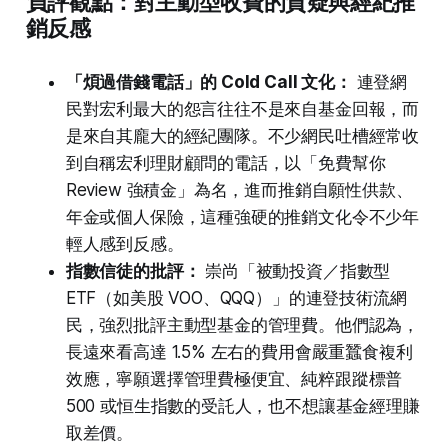
負評觀點：對主動型收費的質疑與經紀推
銷反感
「煩過借錢電話」的 Cold Call 文化：
連登網
民對宏利最大的怨言往往不是來自基金回報，而
是來自其龐大的經紀團隊。不少網民吐槽經常收
到自稱宏利理財顧問的電話，以「免費幫你
Review 強積金」為名，進而推銷自願性供款、
年金或個人保險，這種強硬的推銷文化令不少年
輕人感到反感。
指數信徒的批評：
崇尚「被動投資／指數型
ETF（如美股 VOO、QQQ）」的連登技術流網
民，強烈批評主動型基金的管理費。他們認為，
長遠來看高達 1.5% 左右的費用會嚴重蠶食複利
效應，寧願選擇管理費極便宜、純粹跟蹤標普
500 或恒生指數的受託人，也不想讓基金經理賺
取差價。