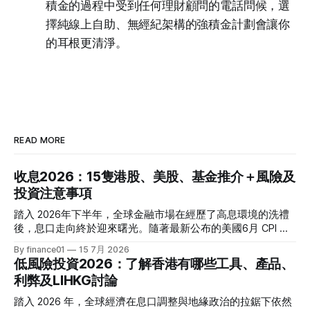
積金的過程中受到任何理財顧問的電話問候，選
擇純線上自助、無經紀架構的強積金計劃會讓你
的耳根更清淨。
READ MORE
收息2026：15隻港股、美股、基金推介＋風險及
投資注意事項
踏入 2026年下半年，全球金融市場在經歷了高息環境的洗禮
後，息口走向終於迎來曙光。隨著最新公布的美國6月 CPI 同
比增速放緩至 3.5%，通脹壓力進一步減退，美聯儲於年內減
By finance01
15 7月 2026
息的預期再度升溫。 當定期存款利率逐漸從高位回落，如何
低風險投資2026：了解香港有哪些工具、產品、
將資金轉投至能夠產生穩定現金流的收息資產，成為了今年投
利弊及LIHKG討論
資理財的核心課題。本文特別為您搜集 2026 年 7 月最新市場
數據，盤點港股、美股及基金三大領域共 15 隻熱門收息工
踏入 2026 年，全球經濟在息口調整與地緣政治的拉鋸下依然