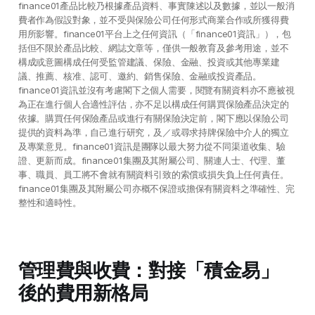
finance01產品比較乃根據產品資料、事實陳述以及數據，並以一般消
費者作為假設對象，並不受與保險公司任何形式商業合作或所獲得費
用所影響。finance01平台上之任何資訊（「finance01資訊」），包
括但不限於產品比較、網誌文章等，僅供一般教育及參考用途，並不
構成或意圖構成任何受監管建議、保險、金融、投資或其他專業建
議、推薦、核准、認可、邀約、銷售保險、金融或投資產品。
finance01資訊並沒有考慮閣下之個人需要，閱覽有關資料亦不應被視
為正在進行個人合適性評估，亦不足以構成任何購買保險產品決定的
依據。購買任何保險產品或進行有關保險決定前，閣下應以保險公司
提供的資料為準，自己進行研究，及／或尋求持牌保險中介人的獨立
及專業意見。finance01資訊是團隊以最大努力從不同渠道收集、驗
證、更新而成。finance01集團及其附屬公司、關連人士、代理、董
事、職員、員工將不會就有關資料引致的索償或損失負上任何責任。
finance01集團及其附屬公司亦概不保證或擔保有關資料之準確性、完
整性和適時性。
管理費與收費：對接「積金易」
後的費用新格局