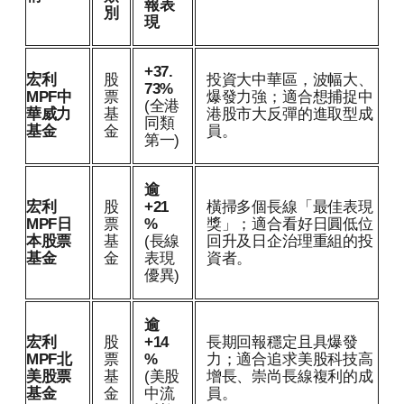
報表
別
現
+37.
宏利
股
投資大中華區，波幅大、
73%
MPF中
票
爆發力強；適合想捕捉中
(全港
華威力
基
港股市大反彈的進取型成
同類
基金
金
員。
第一)
逾
宏利
股
+21
橫掃多個長線「最佳表現
MPF日
票
%
獎」；適合看好日圓低位
本股票
基
(長線
回升及日企治理重組的投
基金
金
表現
資者。
優異)
逾
宏利
股
+14
長期回報穩定且具爆發
MPF北
票
%
力；適合追求美股科技高
美股票
基
(美股
增長、崇尚長線複利的成
基金
金
中流
員。