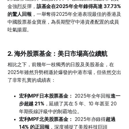
金強烈反彈，
該基金在2025年全年錄得高達 37.73%
的驚人回報
，一舉奪得2025年全港表現最佳的香港及
中國股票基金寶座，為長期堅守中港資產配置的成員
吐氣揚眉。
2. 海外股票基金：美日市場高位續航
相比之下，前幾年一枝獨秀的日股及美股基金，在
2025年雖然升勢稍遜於爆發的中港市場，但依然交出
了非常扎實的成績表：
宏利MPF日本股票基金：
2025年全年回報
進一
步超越 21%
，延續了其在 5 年、10 年甚至 20
年期長線評級中的制霸地位。
宏利MPF北美股票基金：
2025年亦錄得
超過
14% 的正回報
，深度捕捉了美股科技巨頭