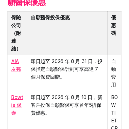
願醫保優惠
保險
自願醫保投保優惠
優
公司
惠
（附
碼
連
結）
AIA
即日起至 2026 年 8 月 31 日，投
自
友邦
保指定自願醫保計劃可享高達 7
動
個月保費回贈。
套
用
Bowt
即日起至 2026 年 8 月 10 日，新
BO
ie 保
客戶投保自願醫保可享首年5折保
W
泰
費優惠。
TI
ET
OP