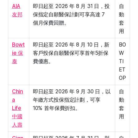
AIA
即日起至 2026 年 8 月 31 日，投
自
友邦
保指定自願醫保計劃可享高達 7
動
個月保費回贈。
套
用
Bowt
即日起至 2026 年 8 月 10 日，新
BO
ie 保
客戶投保自願醫保可享首年5折保
W
泰
費優惠。
TI
ET
OP
Chin
即日起至 2026 年 9 月 30 日，以
自
a
年繳方式投保指定計劃，可享
動
Life
10% 首年保費折扣。
套
中國
用
人壽