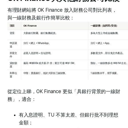
有理財網站將 OK Finance 放入財務公司對比列表，
與一線財務及銀行作簡單比較：
項目
OK Finance
一線財務（如邦民/安信）
背景
大新銀行附屬、銀行集團成員。
多為大型上市或金融集團。
申請渠
分行 + 網上 + WhatsApp。
分行 + 網上 + App。
道
所需文
必需入息證明＋住址證明。
多數需文件，部分免文件產品。
件
貸款額
最高 HK$800k 或月薪 21 倍；業主可達 HK$1.5M。
類似，一線財務多在 HK$1M 左右
度
利率位
中階：貴過銀行，低於大部份三線財務。
1 線財務水平，視乎個案。
置
從定位上睇，OK Finance 更似「具銀行背景的一線財
務」，適合：
有入息證明、TU 不算太差、但銀行批不到理想
金額；