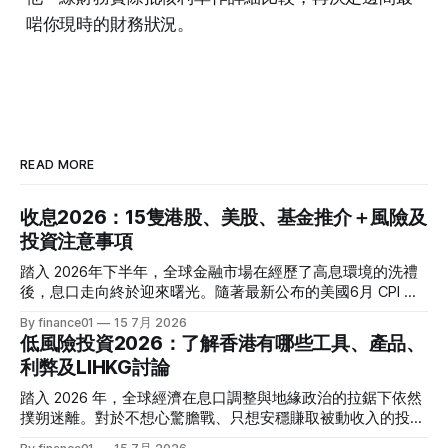
啱你現時的財務狀況。
READ MORE
收息2026：15隻港股、美股、基金推介＋風險及
投資注意事項
踏入 2026年下半年，全球金融市場在經歷了高息環境的洗禮
後，息口走向終於迎來曙光。隨著最新公布的美國6月 CPI 同
比增速放緩至 3.5%，通脹壓力進一步減退，美聯儲於年內減
By finance01
15 7月 2026
息的預期再度升溫。 當定期存款利率逐漸從高位回落，如何
低風險投資2026：了解香港有哪些工具、產品、
將資金轉投至能夠產生穩定現金流的收息資產，成為了今年投
利弊及LIHKG討論
資理財的核心課題。本文特別為您搜集 2026 年 7 月最新市場
數據，盤點港股、美股及基金三大領域共 15 隻熱門收息工
踏入 2026 年，全球經濟在息口調整與地緣政治的拉鋸下依然
具，並深度拆解背後的潛在風險，助您在新一季度穩健收息！
撲朔迷離。對於不想心驚膽戰、只想安穩賺取被動收入的投資
2026年三大領域：15隻熱門收息工具一覽表 為了方便您快速
者而言，「低風險投資」無疑是資產配置的壓艙石。 香港市