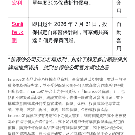
宏利
單年度30%保費折扣優惠。
套
用
Sunli
即日起至 2026 年 7 月 31 日，投
自
fe 永
保指定自願醫保計劃，可享總共高
動
明
達 6 個月保費回贈。
套
用
*按保險公司英名名稱排列，如欲了解更多自願醫保的
詳細推廣資訊，請到各保險公司官方網站查看
finance01產品比較乃根據產品資料、事實陳述以及數據，並以一般消
費者作為假設對象，並不受與保險公司任何形式商業合作或所獲得費
用所影響。finance01平台上之任何資訊（「finance01資訊」），包
括但不限於產品比較、網誌文章等，僅供一般教育及參考用途，並不
構成或意圖構成任何受監管建議、保險、金融、投資或其他專業建
議、推薦、核准、認可、邀約、銷售保險、金融或投資產品。
finance01資訊並沒有考慮閣下之個人需要，閱覽有關資料亦不應被視
為正在進行個人合適性評估，亦不足以構成任何購買保險產品決定的
依據。購買任何保險產品或進行有關保險決定前，閣下應以保險公司
提供的資料為準，自己進行研究，及／或尋求持牌保險中介人的獨立