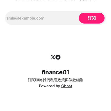
HR，2026 年的最新登記方法都已全面數位化： 1. 求職者（中
高齡人士）登記流程 * 第一步： 只要您年滿 40歲或以上，可
在勞工處轄下的任何一間就業中心、
訂閱
finance01
訂閱
聯絡我們
私隱政策與條款細則
Powered by
Ghost