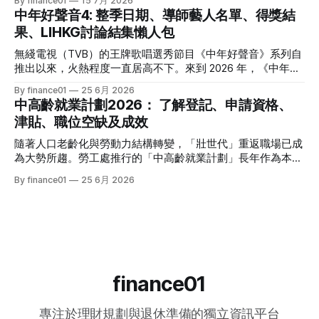
By finance01
15 7月 2026
格價與部署，以下先將這 15 隻橫跨港股、美股及基金的明星
場目前有相當多穩健的防守型工具。本文為大家盤點 2026 年
中年好聲音4: 整季日期、導師藝人名單、得獎結
收息產品進行系統性匯總： 範疇代號 / 名稱產品性質2026年
香港最新主流低風險投資產品，橫向比較其利弊，並揭秘連登
果、LIHKG討論結集懶人包
估算年化股息率 / 派息率派息頻率核心定位與優勢港股中國移
（LIHKG）「財經台」巴打們最真實、最不留情面的毒舌評
動 (00941)通訊藍籌6.5% - 6.6%半年配國企巨頭，現金流極
價！ 2026年香港熱門低風險投資工具一覽 在香港，低風險投
無綫電視（TVB）的王牌歌唱選秀節目《中年好聲音》系列自
強，兼具防守與增長。港股中國海洋石油 (00883)能源藍籌
資主要圍繞「保本」與「高流動性」展開。以下是 2026 年最
推出以來，火熱程度一直居高不下。來到 2026 年，《中年好
5.8% - 6.0%半年配受益於地緣政治與油價，
受市場歡迎的 5 大產品比較： 投資工具2026年預估年回報率
聲音 4》依舊是全港市民茶餘飯後的娛樂焦點。本季不僅迎來
By finance01
25 6月 2026
資金鎖定期適合對象風險等級港元/美元定期存款2.4% - 4.0%1
了更新穎的賽制，舞台與音響規格全面升級，參賽者的背景更
中高齡就業計劃2026： 了解登記、申請資格、
個月至1年不等追求絕對保本、懶得操作的人⭐ (極低)美國國庫
是臥虎藏龍，由退隱江湖的昔日歌手到各行各業的隱世歌王，
津貼、職位空缺及成效
債券 (T-Bills)4.0% - 4.5%1個月至30年不等懂得用美股 App、
再次掀起全城「追星」與「懷舊」熱潮。 如果你錯過了部分
追求比定存更高息的人⭐ (極低) 香港政府零售債券
精彩集數，或者想一氣呵成重溫整季的精華，這篇《中年好聲
隨著人口老齡化與勞動力結構轉變，「壯世代」重返職場已成
音 4》全方位懶人包將為你系統化地盤點整季賽期、星級陣
為大勢所趨。勞工處推行的「中高齡就業計劃」長年作為本港
容、終極結果，並結集連登（LIHKG）討論區最地道的爆笑與
僱主與熟齡求職者之間的橋樑，旨在透過發放培訓津貼，鼓勵
By finance01
25 6月 2026
血淚評價！ 《中年好聲音 4》整季賽期與播放時間表 本季
企業聘用年長勞動力。本文將為您全面拆解 2026 年最新優化
《中年好聲音 4》橫跨了 2025 年底至 2026 年第二季，整季
後的計劃內容，包括求職者登記流程、申請資格、津貼金額、
的戰線拉得相當漫長，分階段的對決更具張力。以下為整季的
熱門職位空缺以及計劃的實際成效，助您重燃事業第二春！
核心賽期時間線： * 全球海選招募：2025 年 8
一、 2026 中高齡就業計劃：核心理念與雙向登記指南 勞工處
的「中高齡就業計劃」（Employment Programme for
Middle-aged）是一項雙向互惠方案。政府並非直接「派錢」
給求職者，而是透過「僱主僱員共同培訓」的模式：由勞工處
finance01
向聘用中高齡人士的僱主發放誘因（在職培訓津貼），以抵銷
初期適應與培訓的成本，從而大大提升企業聘用熟齡員工的意
專注於理財規劃與退休準備的獨立資訊平台
願。 不論您是尋求轉行的求職者，還是正缺乏人手的企業