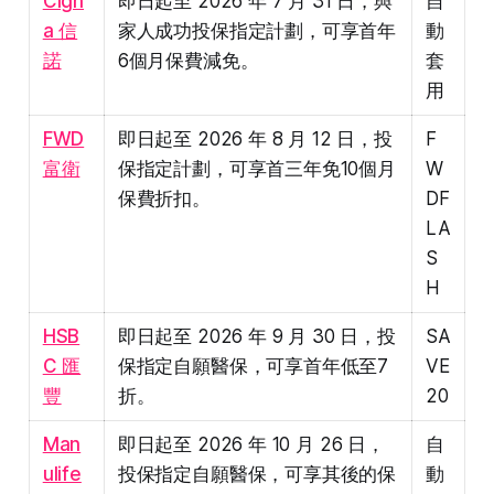
Cign
即日起至 2026 年 7 月 31 日，與
自
a 信
家人成功投保指定計劃，可享首年
動
諾
6個月保費減免。
套
用
FWD
即日起至 2026 年 8 月 12 日，投
F
富衛
保指定計劃，可享首三年免10個月
W
保費折扣。
DF
LA
S
H
HSB
即日起至 2026 年 9 月 30 日，投
SA
C 匯
保指定自願醫保，可享首年低至7
VE
豐
折。
20
Man
即日起至 2026 年 10 月 26 日，
自
ulife
投保指定自願醫保，可享其後的保
動