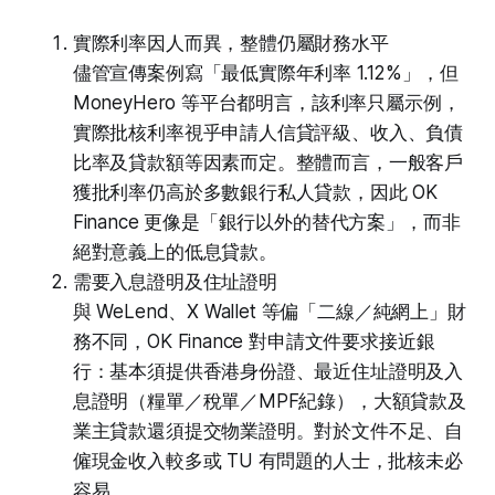
實際利率因人而異，整體仍屬財務水平
儘管宣傳案例寫「最低實際年利率 1.12%」，但
MoneyHero 等平台都明言，該利率只屬示例，
實際批核利率視乎申請人信貸評級、收入、負債
比率及貸款額等因素而定。整體而言，一般客戶
獲批利率仍高於多數銀行私人貸款，因此 OK
Finance 更像是「銀行以外的替代方案」，而非
絕對意義上的低息貸款。
需要入息證明及住址證明
與 WeLend、X Wallet 等偏「二線／純網上」財
務不同，OK Finance 對申請文件要求接近銀
行：基本須提供香港身份證、最近住址證明及入
息證明（糧單／稅單／MPF紀錄），大額貸款及
業主貸款還須提交物業證明。對於文件不足、自
僱現金收入較多或 TU 有問題的人士，批核未必
容易。