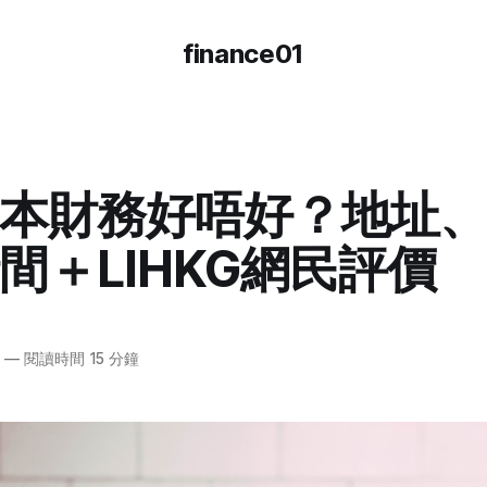
finance01
本財務好唔好？地址
間＋LIHKG網民評價
6
—
閱讀時間 15 分鐘