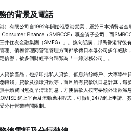
務的背景及電話
港）有限公司自1992年開始喺香港營業，屬於日本消費者金
 Consumer Finance（SMBCCF）嘅全資子公司，而SM
三井住友金融集團（SMFG）」。換句話講，邦民香港背後
管理、債權管理同營運管理方面都承傳日本母公司多年經驗
定信譽，被多個財經平台歸類為「一線財務公司」。
人貸款產品，包括即批私人貸款、低息結餘轉戶、大專學生
急轉錢」貸款及循環貸款等，而且所有貸款以日息計算，還款
無手續費同無提早清還罰息，方便借款人按需要額外還款減
PROMISE 網上平台及流動應用程式，可做到24/7網上申請
受分行營業時間限制。
務總電話及分行熱線