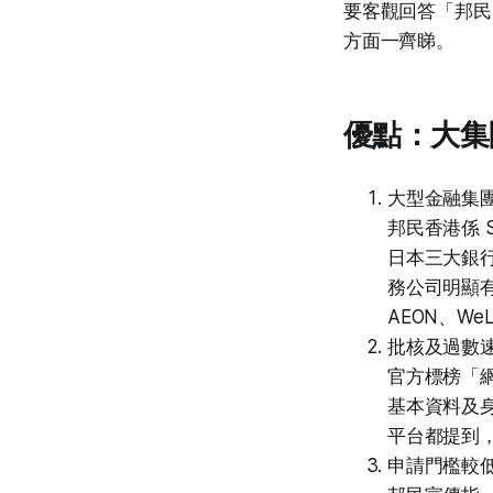
要客觀回答「邦民
方面一齊睇。
優點：大集
大型金融集
邦民香港係 S
日本三大銀
務公司明顯
AEON、We
批核及過數
官方標榜「
基本資料及
平台都提到
申請門檻較