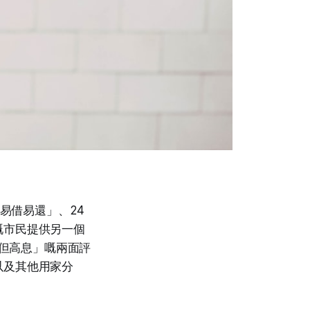
易借易還」、24
嘅市民提供另一個
便但高息」嘅兩面評
以及其他用家分