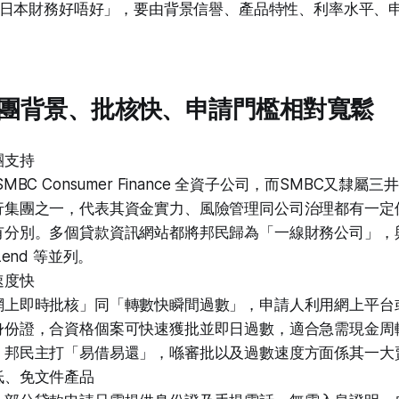
日本財務好唔好」，要由背景信譽、產品特性、利率水平、
團背景、批核快、申請門檻相對寬鬆
團支持
MBC Consumer Finance 全資子公司，而SMBC又隸
行集團之一，代表其資金實力、風險管理同公司治理都有一定
有分別。多個貸款資訊網站都將邦民歸為「一線財務公司」，與
Lend 等並列。
速度快
網上即時批核」同「轉數快瞬間過數」，申請人利用網上平台或
身份證，合資格個案可快速獲批並即日過數，適合急需現金周
，邦民主打「易借易還」，喺審批以及過數速度方面係其一大
低、免文件產品