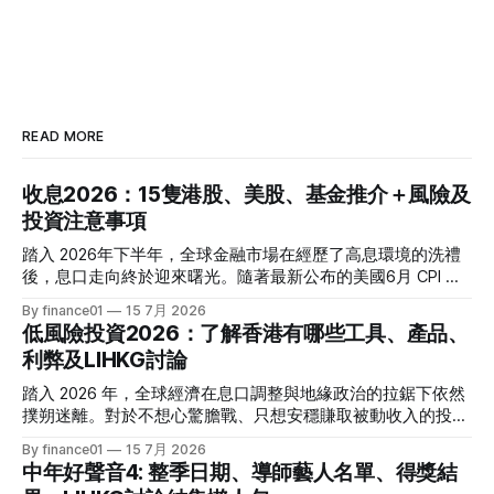
READ MORE
收息2026：15隻港股、美股、基金推介＋風險及
投資注意事項
踏入 2026年下半年，全球金融市場在經歷了高息環境的洗禮
後，息口走向終於迎來曙光。隨著最新公布的美國6月 CPI 同
比增速放緩至 3.5%，通脹壓力進一步減退，美聯儲於年內減
By finance01
15 7月 2026
息的預期再度升溫。 當定期存款利率逐漸從高位回落，如何
低風險投資2026：了解香港有哪些工具、產品、
將資金轉投至能夠產生穩定現金流的收息資產，成為了今年投
利弊及LIHKG討論
資理財的核心課題。本文特別為您搜集 2026 年 7 月最新市場
數據，盤點港股、美股及基金三大領域共 15 隻熱門收息工
踏入 2026 年，全球經濟在息口調整與地緣政治的拉鋸下依然
具，並深度拆解背後的潛在風險，助您在新一季度穩健收息！
撲朔迷離。對於不想心驚膽戰、只想安穩賺取被動收入的投資
2026年三大領域：15隻熱門收息工具一覽表 為了方便您快速
者而言，「低風險投資」無疑是資產配置的壓艙石。 香港市
By finance01
15 7月 2026
格價與部署，以下先將這 15 隻橫跨港股、美股及基金的明星
場目前有相當多穩健的防守型工具。本文為大家盤點 2026 年
中年好聲音4: 整季日期、導師藝人名單、得獎結
收息產品進行系統性匯總： 範疇代號 / 名稱產品性質2026年
香港最新主流低風險投資產品，橫向比較其利弊，並揭秘連登