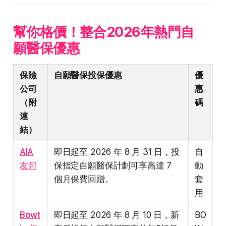
幫你格價！整合2026年熱門自
願醫保優惠
保險
自願醫保投保優惠
優
公司
惠
（附
碼
連
結）
AIA
即日起至 2026 年 8 月 31 日，投
自
友邦
保指定自願醫保計劃可享高達 7
動
個月保費回贈。
套
用
Bowt
即日起至 2026 年 8 月 10 日，新
BO