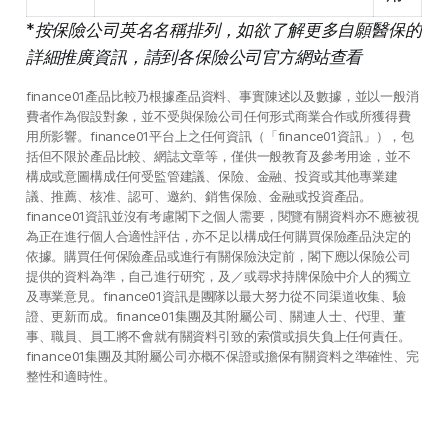
*按保險公司英名名稱排列，如欲了解更多自願醫保的
詳細推廣資訊，請到各保險公司官方網站查看
finance01產品比較乃根據產品資料、事實陳述以及數據，並以一般消
費者作為假設對象，並不受與保險公司任何形式商業合作或所獲得費
用所影響。finance01平台上之任何資訊（「finance01資訊」），包
括但不限於產品比較、網誌文章等，僅供一般教育及參考用途，並不
構成或意圖構成任何受監管建議、保險、金融、投資或其他專業建
議、推薦、核准、認可、邀約、銷售保險、金融或投資產品。
finance01資訊並沒有考慮閣下之個人需要，閱覽有關資料亦不應被視
為正在進行個人合適性評估，亦不足以構成任何購買保險產品決定的
依據。購買任何保險產品或進行有關保險決定前，閣下應以保險公司
提供的資料為準，自己進行研究，及／或尋求持牌保險中介人的獨立
及專業意見。finance01資訊是團隊以最大努力從不同渠道收集、驗
證、更新而成。finance01集團及其附屬公司、關連人士、代理、董
事、職員、員工將不會就有關資料引致的索償或損失負上任何責任。
finance01集團及其附屬公司亦概不保證或擔保有關資料之準確性、完
整性和適時性。