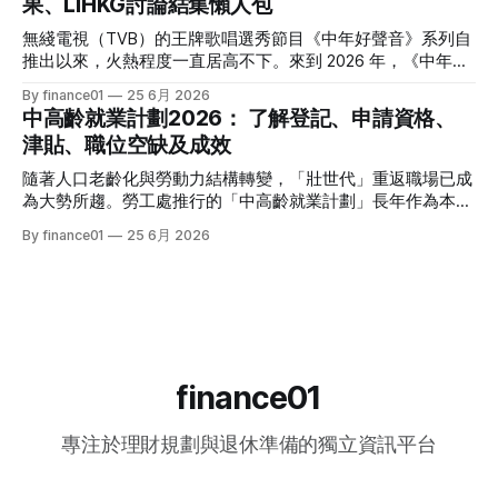
果、LIHKG討論結集懶人包
估算年化股息率 / 派息率派息頻率核心定位與優勢港股中國移
（LIHKG）「財經台」巴打們最真實、最不留情面的毒舌評
動 (00941)通訊藍籌6.5% - 6.6%半年配國企巨頭，現金流極
價！ 2026年香港熱門低風險投資工具一覽 在香港，低風險投
無綫電視（TVB）的王牌歌唱選秀節目《中年好聲音》系列自
強，兼具防守與增長。港股中國海洋石油 (00883)能源藍籌
資主要圍繞「保本」與「高流動性」展開。以下是 2026 年最
推出以來，火熱程度一直居高不下。來到 2026 年，《中年好
5.8% - 6.0%半年配受益於地緣政治與油價，
受市場歡迎的 5 大產品比較： 投資工具2026年預估年回報率
聲音 4》依舊是全港市民茶餘飯後的娛樂焦點。本季不僅迎來
By finance01
25 6月 2026
資金鎖定期適合對象風險等級港元/美元定期存款2.4% - 4.0%1
了更新穎的賽制，舞台與音響規格全面升級，參賽者的背景更
中高齡就業計劃2026： 了解登記、申請資格、
個月至1年不等追求絕對保本、懶得操作的人⭐ (極低)美國國庫
是臥虎藏龍，由退隱江湖的昔日歌手到各行各業的隱世歌王，
津貼、職位空缺及成效
債券 (T-Bills)4.0% - 4.5%1個月至30年不等懂得用美股 App、
再次掀起全城「追星」與「懷舊」熱潮。 如果你錯過了部分
追求比定存更高息的人⭐ (極低) 香港政府零售債券
精彩集數，或者想一氣呵成重溫整季的精華，這篇《中年好聲
隨著人口老齡化與勞動力結構轉變，「壯世代」重返職場已成
音 4》全方位懶人包將為你系統化地盤點整季賽期、星級陣
為大勢所趨。勞工處推行的「中高齡就業計劃」長年作為本港
容、終極結果，並結集連登（LIHKG）討論區最地道的爆笑與
僱主與熟齡求職者之間的橋樑，旨在透過發放培訓津貼，鼓勵
By finance01
25 6月 2026
血淚評價！ 《中年好聲音 4》整季賽期與播放時間表 本季
企業聘用年長勞動力。本文將為您全面拆解 2026 年最新優化
《中年好聲音 4》橫跨了 2025 年底至 2026 年第二季，整季
後的計劃內容，包括求職者登記流程、申請資格、津貼金額、
的戰線拉得相當漫長，分階段的對決更具張力。以下為整季的
熱門職位空缺以及計劃的實際成效，助您重燃事業第二春！
核心賽期時間線： * 全球海選招募：2025 年 8
一、 2026 中高齡就業計劃：核心理念與雙向登記指南 勞工處
的「中高齡就業計劃」（Employment Programme for
Middle-aged）是一項雙向互惠方案。政府並非直接「派錢」
給求職者，而是透過「僱主僱員共同培訓」的模式：由勞工處
finance01
向聘用中高齡人士的僱主發放誘因（在職培訓津貼），以抵銷
初期適應與培訓的成本，從而大大提升企業聘用熟齡員工的意
專注於理財規劃與退休準備的獨立資訊平台
願。 不論您是尋求轉行的求職者，還是正缺乏人手的企業
HR，2026 年的最新登記方法都已全面數位化： 1. 求職者（中
高齡人士）登記流程 * 第一步： 只要您年滿 40歲或以上，可