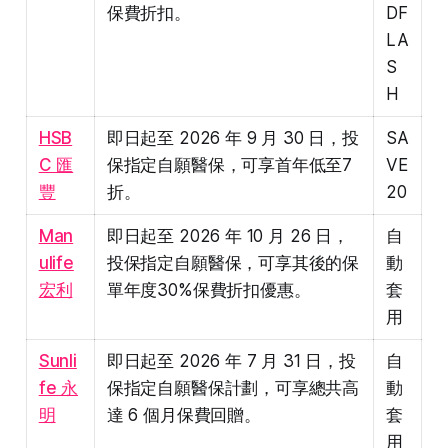
保費折扣。
DF
LA
S
H
HSB
即日起至 2026 年 9 月 30 日，投
SA
C 匯
保指定自願醫保，可享首年低至7
VE
豐
折。
20
Man
即日起至 2026 年 10 月 26 日，
自
ulife
投保指定自願醫保，可享其後的保
動
宏利
單年度30%保費折扣優惠。
套
用
Sunli
即日起至 2026 年 7 月 31 日，投
自
fe 永
保指定自願醫保計劃，可享總共高
動
明
達 6 個月保費回贈。
套
用