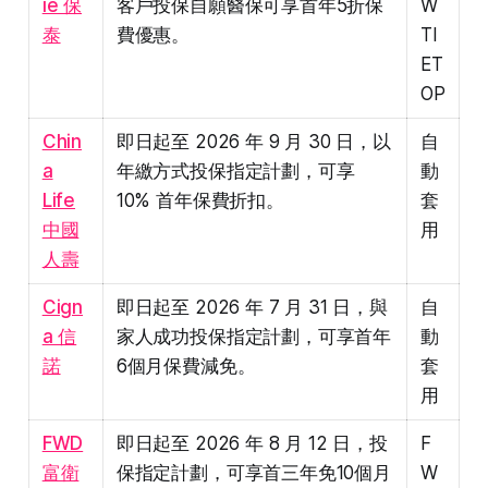
ie 保
客戶投保自願醫保可享首年5折保
W
泰
費優惠。
TI
ET
OP
Chin
即日起至 2026 年 9 月 30 日，以
自
a
年繳方式投保指定計劃，可享
動
Life
10% 首年保費折扣。
套
中國
用
人壽
Cign
即日起至 2026 年 7 月 31 日，與
自
a 信
家人成功投保指定計劃，可享首年
動
諾
6個月保費減免。
套
用
FWD
即日起至 2026 年 8 月 12 日，投
F
富衛
保指定計劃，可享首三年免10個月
W