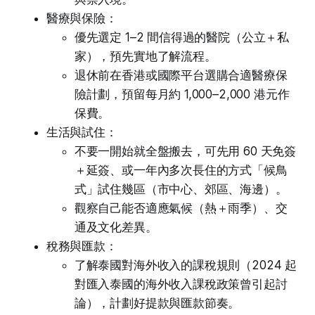
醫療與保險：
優先選定 1–2 間信得過的醫院（公立＋私
家），預先實地了解流程。
退休前在香港或國際平台選購合適醫療保
險計劃，預留每月約 1,000–2,000 港元作
保費。
生活與試住：
不要一開始就全盤搬去，可先用 60 天免簽
＋延簽、或一年內多次長住的方式「候鳥
式」試住幾區（市中心、郊區、海邊）。
觀察自己能否適應氣候（熱＋雨季）、交
通及文化差異。
稅務與匯款：
了解泰國對海外收入的課稅規則（2024 起
對匯入泰國的海外收入課稅政策曾引起討
論），計劃好提款與匯款節奏。