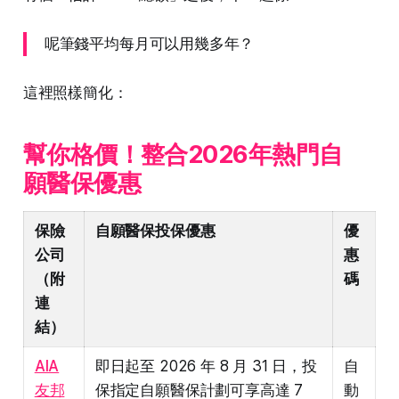
呢筆錢平均每月可以用幾多年？
這裡照樣簡化：
幫你格價！整合2026年熱門自
願醫保優惠
保險
自願醫保投保優惠
優
公司
惠
（附
碼
連
結）
AIA
即日起至 2026 年 8 月 31 日，投
自
友邦
保指定自願醫保計劃可享高達 7
動