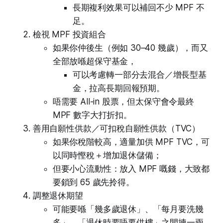
長期複利效果可以補回不少 MPF 不
足。
檢視 MPF 投資組合
如果你仲後生（例如 30–40 幾歲），而又
全部放喺超保守基金，
可以考慮轉一部分去混合／增長型基
金，拉高長期回報預期。
唔需要 All-in 股票，但太保守會令最終
MPF 數字大打折扣。
善用自願性供款／可扣稅自願性供款（TVC）
如果你稅階較高，適量加供 MPF TVC，可
以同時慳稅＋增加退休儲備；
但要小心流動性：放入 MPF 嘅錢，大致都
要鎖到 65 歲先拎得。
調整退休期望
可能要喺「幾多歲退休」、「每月要洗幾
多」、「退休時要唔要供樓」之間揀一兩