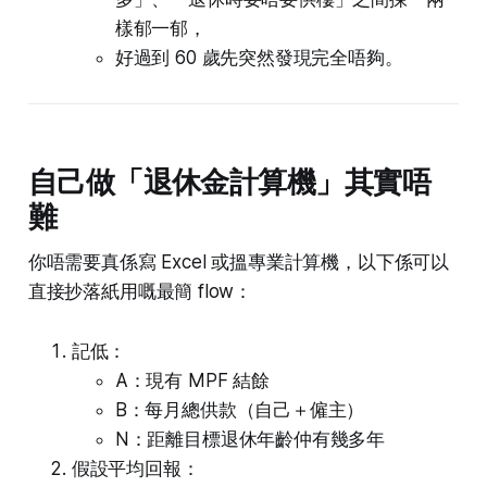
樣郁一郁，
好過到 60 歲先突然發現完全唔夠。
自己做「退休金計算機」其實唔
難
你唔需要真係寫 Excel 或搵專業計算機，以下係可以
直接抄落紙用嘅最簡 flow：
記低：
A：現有 MPF 結餘
B：每月總供款（自己＋僱主）
N：距離目標退休年齡仲有幾多年
假設平均回報：