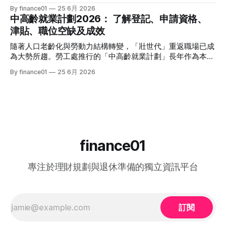
受市場歡迎的 5 大產品比較： 投資工具2026年預估年回報率
聲音 4》依舊是全港市民茶餘飯後的娛樂焦點。本季不僅迎來
By finance01
25 6月 2026
資金鎖定期適合對象風險等級港元/美元定期存款2.4% - 4.0%1
了更新穎的賽制，舞台與音響規格全面升級，參賽者的背景更
中高齡就業計劃2026： 了解登記、申請資格、
個月至1年不等追求絕對保本、懶得操作的人⭐ (極低)美國國庫
是臥虎藏龍，由退隱江湖的昔日歌手到各行各業的隱世歌王，
津貼、職位空缺及成效
債券 (T-Bills)4.0% - 4.5%1個月至30年不等懂得用美股 App、
再次掀起全城「追星」與「懷舊」熱潮。 如果你錯過了部分
追求比定存更高息的人⭐ (極低) 香港政府零售債券
精彩集數，或者想一氣呵成重溫整季的精華，這篇《中年好聲
隨著人口老齡化與勞動力結構轉變，「壯世代」重返職場已成
音 4》全方位懶人包將為你系統化地盤點整季賽期、星級陣
為大勢所趨。勞工處推行的「中高齡就業計劃」長年作為本港
容、終極結果，並結集連登（LIHKG）討論區最地道的爆笑與
僱主與熟齡求職者之間的橋樑，旨在透過發放培訓津貼，鼓勵
By finance01
25 6月 2026
血淚評價！ 《中年好聲音 4》整季賽期與播放時間表 本季
企業聘用年長勞動力。本文將為您全面拆解 2026 年最新優化
《中年好聲音 4》橫跨了 2025 年底至 2026 年第二季，整季
後的計劃內容，包括求職者登記流程、申請資格、津貼金額、
的戰線拉得相當漫長，分階段的對決更具張力。以下為整季的
熱門職位空缺以及計劃的實際成效，助您重燃事業第二春！
核心賽期時間線： * 全球海選招募：2025 年 8
一、 2026 中高齡就業計劃：核心理念與雙向登記指南 勞工處
的「中高齡就業計劃」（Employment Programme for
Middle-aged）是一項雙向互惠方案。政府並非直接「派錢」
給求職者，而是透過「僱主僱員共同培訓」的模式：由勞工處
finance01
向聘用中高齡人士的僱主發放誘因（在職培訓津貼），以抵銷
初期適應與培訓的成本，從而大大提升企業聘用熟齡員工的意
專注於理財規劃與退休準備的獨立資訊平台
願。 不論您是尋求轉行的求職者，還是正缺乏人手的企業
HR，2026 年的最新登記方法都已全面數位化： 1. 求職者（中
高齡人士）登記流程 * 第一步： 只要您年滿 40歲或以上，可
在勞工處轄下的任何一間就業中心、
訂閱