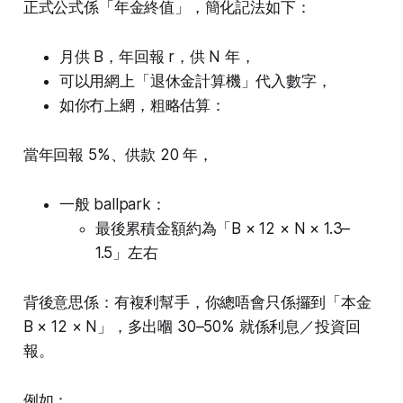
正式公式係「年金終值」，簡化記法如下：
月供 B，年回報 r，供 N 年，
可以用網上「退休金計算機」代入數字，
如你冇上網，粗略估算：
當年回報 5%、供款 20 年，
一般 ballpark：
最後累積金額約為「B × 12 × N × 1.3–
1.5」左右
背後意思係：有複利幫手，你總唔會只係攞到「本金
B × 12 × N」，多出嗰 30–50% 就係利息／投資回
報。
例如：