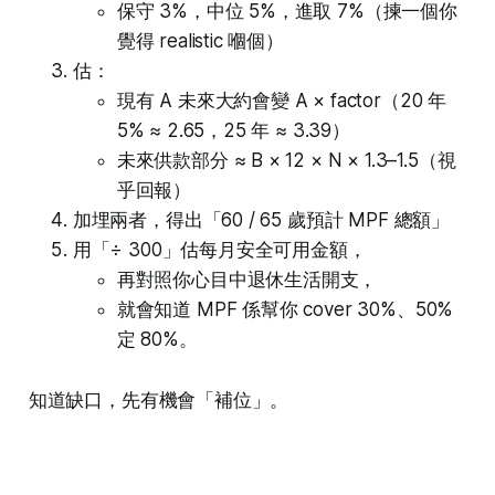
保守 3%，中位 5%，進取 7%（揀一個你
覺得 realistic 嗰個）
估：
現有 A 未來大約會變 A × factor（20 年
5% ≈ 2.65，25 年 ≈ 3.39）
未來供款部分 ≈ B × 12 × N × 1.3–1.5（視
乎回報）
加埋兩者，得出「60 / 65 歲預計 MPF 總額」
用「÷ 300」估每月安全可用金額，
再對照你心目中退休生活開支，
就會知道 MPF 係幫你 cover 30%、50%
定 80%。
知道缺口，先有機會「補位」。