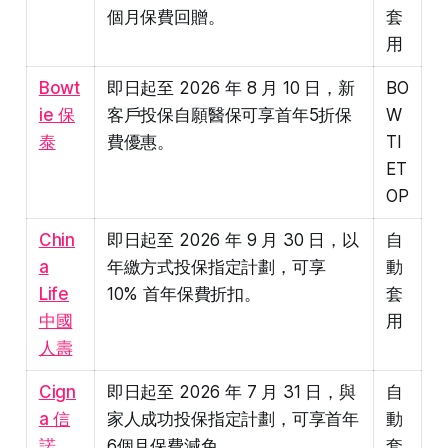
個月保費回贈。
套
用
Bowt
即日起至 2026 年 8 月 10 日，新
BO
ie 保
客戶投保自願醫保可享首年5折保
W
泰
費優惠。
TI
ET
OP
Chin
即日起至 2026 年 9 月 30 日，以
自
a
年繳方式投保指定計劃，可享
動
Life
10% 首年保費折扣。
套
中國
用
人壽
Cign
即日起至 2026 年 7 月 31 日，與
自
a 信
家人成功投保指定計劃，可享首年
動
諾
6個月保費減免。
套