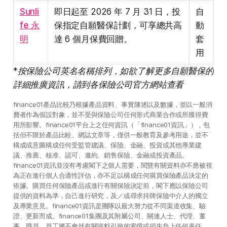
Sunli
即日起至 2026 年 7 月 31 日，投
自
fe 永
保指定自願醫保計劃，可享總共高
動
明
達 6 個月保費回贈。
套
用
*按保險公司英名名稱排列，如欲了解更多自願醫保的
詳細推廣資訊，請到各保險公司官方網站查看
finance01產品比較乃根據產品資料、事實陳述以及數據，並以一般消
費者作為假設對象，並不受與保險公司任何形式商業合作或所獲得費
用所影響。finance01平台上之任何資訊（「finance01資訊」），包
括但不限於產品比較、網誌文章等，僅供一般教育及參考用途，並不
構成或意圖構成任何受監管建議、保險、金融、投資或其他專業建
議、推薦、核准、認可、邀約、銷售保險、金融或投資產品。
finance01資訊並沒有考慮閣下之個人需要，閱覽有關資料亦不應被視
為正在進行個人合適性評估，亦不足以構成任何購買保險產品決定的
依據。購買任何保險產品或進行有關保險決定前，閣下應以保險公司
提供的資料為準，自己進行研究，及／或尋求持牌保險中介人的獨立
及專業意見。finance01資訊是團隊以最大努力從不同渠道收集、驗
證、更新而成。finance01集團及其附屬公司、關連人士、代理、董
事、職員、員工將不會就有關資料引致的索償或損失負上任何責任。