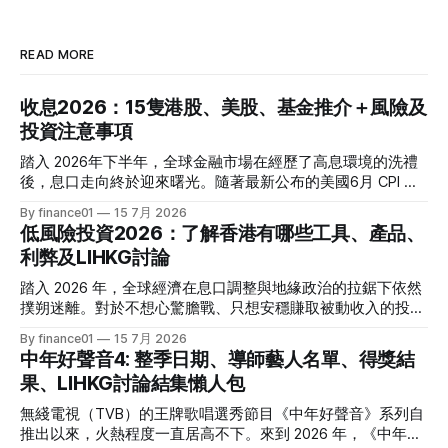
READ MORE
收息2026：15隻港股、美股、基金推介＋風險及
投資注意事項
踏入 2026年下半年，全球金融市場在經歷了高息環境的洗禮
後，息口走向終於迎來曙光。隨著最新公布的美國6月 CPI 同
比增速放緩至 3.5%，通脹壓力進一步減退，美聯儲於年內減
By finance01
15 7月 2026
息的預期再度升溫。 當定期存款利率逐漸從高位回落，如何
低風險投資2026：了解香港有哪些工具、產品、
將資金轉投至能夠產生穩定現金流的收息資產，成為了今年投
利弊及LIHKG討論
資理財的核心課題。本文特別為您搜集 2026 年 7 月最新市場
數據，盤點港股、美股及基金三大領域共 15 隻熱門收息工
踏入 2026 年，全球經濟在息口調整與地緣政治的拉鋸下依然
具，並深度拆解背後的潛在風險，助您在新一季度穩健收息！
撲朔迷離。對於不想心驚膽戰、只想安穩賺取被動收入的投資
2026年三大領域：15隻熱門收息工具一覽表 為了方便您快速
者而言，「低風險投資」無疑是資產配置的壓艙石。 香港市
By finance01
15 7月 2026
格價與部署，以下先將這 15 隻橫跨港股、美股及基金的明星
場目前有相當多穩健的防守型工具。本文為大家盤點 2026 年
中年好聲音4: 整季日期、導師藝人名單、得獎結
收息產品進行系統性匯總： 範疇代號 / 名稱產品性質2026年
香港最新主流低風險投資產品，橫向比較其利弊，並揭秘連登
果、LIHKG討論結集懶人包
估算年化股息率 / 派息率派息頻率核心定位與優勢港股中國移
（LIHKG）「財經台」巴打們最真實、最不留情面的毒舌評
動 (00941)通訊藍籌6.5% - 6.6%半年配國企巨頭，現金流極
價！ 2026年香港熱門低風險投資工具一覽 在香港，低風險投
無綫電視（TVB）的王牌歌唱選秀節目《中年好聲音》系列自
強，兼具防守與增長。港股中國海洋石油 (00883)能源藍籌
資主要圍繞「保本」與「高流動性」展開。以下是 2026 年最
推出以來，火熱程度一直居高不下。來到 2026 年，《中年好
5.8% - 6.0%半年配受益於地緣政治與油價，