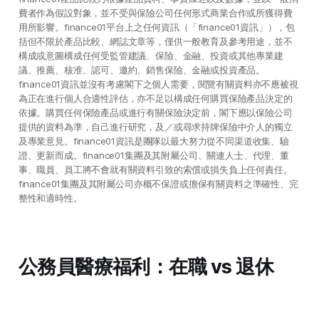
費者作為假設對象，並不受與保險公司任何形式商業合作或所獲得費
用所影響。finance01平台上之任何資訊（「finance01資訊」），包
括但不限於產品比較、網誌文章等，僅供一般教育及參考用途，並不
構成或意圖構成任何受監管建議、保險、金融、投資或其他專業建
議、推薦、核准、認可、邀約、銷售保險、金融或投資產品。
finance01資訊並沒有考慮閣下之個人需要，閱覽有關資料亦不應被視
為正在進行個人合適性評估，亦不足以構成任何購買保險產品決定的
依據。購買任何保險產品或進行有關保險決定前，閣下應以保險公司
提供的資料為準，自己進行研究，及／或尋求持牌保險中介人的獨立
及專業意見。finance01資訊是團隊以最大努力從不同渠道收集、驗
證、更新而成。finance01集團及其附屬公司、關連人士、代理、董
事、職員、員工將不會就有關資料引致的索償或損失負上任何責任。
finance01集團及其附屬公司亦概不保證或擔保有關資料之準確性、完
整性和適時性。
公務員醫療福利：在職 vs 退休