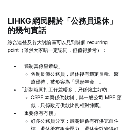
LIHKG 網民關於「公務員退休」
的幾句實話
綜合連登及各大討論區可以見到幾個 recurring
point（雖然大家唔一定認同，但值得參考）：
「舊制真係皇帝級」
舊制長俸公務員，退休後有穩定長糧、醫
療優待，被形容為「隱形年金」。
「新制就同打工仔差唔多，只係僱主好啲」
CSPF 本質係供款制，與一般公司 MPF 類
似，只係政府供款比例相對慷慨。
「重要係有冇樓」
好多公務員分享：最關鍵係有冇供完自住
樓，退休後冇租金壓力，退休金就變得好