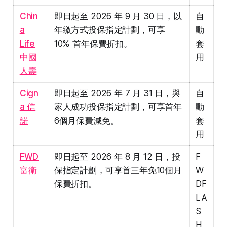
Chin
即日起至 2026 年 9 月 30 日，以
自
a
年繳方式投保指定計劃，可享
動
Life
10% 首年保費折扣。
套
中國
用
人壽
Cign
即日起至 2026 年 7 月 31 日，與
自
a 信
家人成功投保指定計劃，可享首年
動
諾
6個月保費減免。
套
用
FWD
即日起至 2026 年 8 月 12 日，投
F
富衛
保指定計劃，可享首三年免10個月
W
保費折扣。
DF
LA
S
H