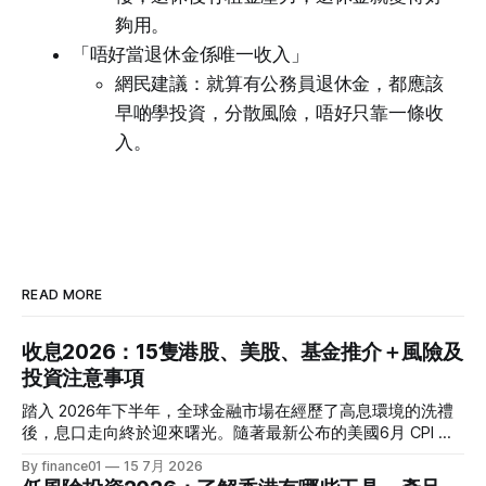
夠用。
「唔好當退休金係唯一收入」
網民建議：就算有公務員退休金，都應該
早啲學投資，分散風險，唔好只靠一條收
入。
READ MORE
收息2026：15隻港股、美股、基金推介＋風險及
投資注意事項
踏入 2026年下半年，全球金融市場在經歷了高息環境的洗禮
後，息口走向終於迎來曙光。隨著最新公布的美國6月 CPI 同
比增速放緩至 3.5%，通脹壓力進一步減退，美聯儲於年內減
By finance01
15 7月 2026
息的預期再度升溫。 當定期存款利率逐漸從高位回落，如何