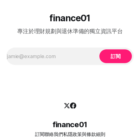
的「中高齡就業計劃」（Employment Programme for
Middle-aged）是一項雙向互惠方案。政府並非直接「派錢」
給求職者，而是透過「僱主僱員共同培訓」的模式：由勞工處
finance01
向聘用中高齡人士的僱主發放誘因（在職培訓津貼），以抵銷
初期適應與培訓的成本，從而大大提升企業聘用熟齡員工的意
專注於理財規劃與退休準備的獨立資訊平台
願。 不論您是尋求轉行的求職者，還是正缺乏人手的企業
HR，2026 年的最新登記方法都已全面數位化： 1. 求職者（中
高齡人士）登記流程 * 第一步： 只要您年滿 40歲或以上，可
在勞工處轄下的任何一間就業中心、
訂閱
finance01
訂閱
聯絡我們
私隱政策與條款細則