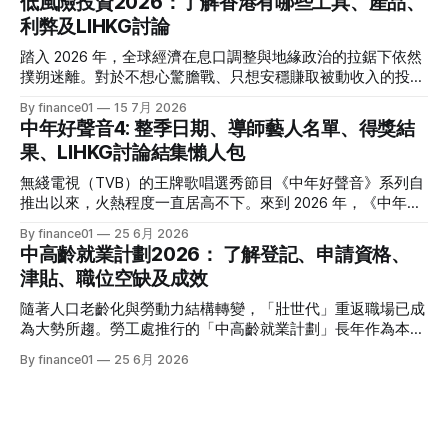
低風險投資2026：了解香港有哪些工具、產品、
將資金轉投至能夠產生穩定現金流的收息資產，成為了今年投
利弊及LIHKG討論
資理財的核心課題。本文特別為您搜集 2026 年 7 月最新市場
數據，盤點港股、美股及基金三大領域共 15 隻熱門收息工
踏入 2026 年，全球經濟在息口調整與地緣政治的拉鋸下依然
具，並深度拆解背後的潛在風險，助您在新一季度穩健收息！
撲朔迷離。對於不想心驚膽戰、只想安穩賺取被動收入的投資
2026年三大領域：15隻熱門收息工具一覽表 為了方便您快速
者而言，「低風險投資」無疑是資產配置的壓艙石。 香港市
By finance01
15 7月 2026
格價與部署，以下先將這 15 隻橫跨港股、美股及基金的明星
場目前有相當多穩健的防守型工具。本文為大家盤點 2026 年
中年好聲音4: 整季日期、導師藝人名單、得獎結
收息產品進行系統性匯總： 範疇代號 / 名稱產品性質2026年
香港最新主流低風險投資產品，橫向比較其利弊，並揭秘連登
果、LIHKG討論結集懶人包
估算年化股息率 / 派息率派息頻率核心定位與優勢港股中國移
（LIHKG）「財經台」巴打們最真實、最不留情面的毒舌評
動 (00941)通訊藍籌6.5% - 6.6%半年配國企巨頭，現金流極
價！ 2026年香港熱門低風險投資工具一覽 在香港，低風險投
無綫電視（TVB）的王牌歌唱選秀節目《中年好聲音》系列自
強，兼具防守與增長。港股中國海洋石油 (00883)能源藍籌
資主要圍繞「保本」與「高流動性」展開。以下是 2026 年最
推出以來，火熱程度一直居高不下。來到 2026 年，《中年好
5.8% - 6.0%半年配受益於地緣政治與油價，
受市場歡迎的 5 大產品比較： 投資工具2026年預估年回報率
聲音 4》依舊是全港市民茶餘飯後的娛樂焦點。本季不僅迎來
By finance01
25 6月 2026
資金鎖定期適合對象風險等級港元/美元定期存款2.4% - 4.0%1
了更新穎的賽制，舞台與音響規格全面升級，參賽者的背景更
中高齡就業計劃2026： 了解登記、申請資格、
個月至1年不等追求絕對保本、懶得操作的人⭐ (極低)美國國庫
是臥虎藏龍，由退隱江湖的昔日歌手到各行各業的隱世歌王，
津貼、職位空缺及成效
債券 (T-Bills)4.0% - 4.5%1個月至30年不等懂得用美股 App、
再次掀起全城「追星」與「懷舊」熱潮。 如果你錯過了部分
追求比定存更高息的人⭐ (極低) 香港政府零售債券
精彩集數，或者想一氣呵成重溫整季的精華，這篇《中年好聲
隨著人口老齡化與勞動力結構轉變，「壯世代」重返職場已成
音 4》全方位懶人包將為你系統化地盤點整季賽期、星級陣
為大勢所趨。勞工處推行的「中高齡就業計劃」長年作為本港
容、終極結果，並結集連登（LIHKG）討論區最地道的爆笑與
僱主與熟齡求職者之間的橋樑，旨在透過發放培訓津貼，鼓勵
By finance01
25 6月 2026
血淚評價！ 《中年好聲音 4》整季賽期與播放時間表 本季
企業聘用年長勞動力。本文將為您全面拆解 2026 年最新優化
《中年好聲音 4》橫跨了 2025 年底至 2026 年第二季，整季
後的計劃內容，包括求職者登記流程、申請資格、津貼金額、
的戰線拉得相當漫長，分階段的對決更具張力。以下為整季的
熱門職位空缺以及計劃的實際成效，助您重燃事業第二春！
核心賽期時間線： * 全球海選招募：2025 年 8
一、 2026 中高齡就業計劃：核心理念與雙向登記指南 勞工處