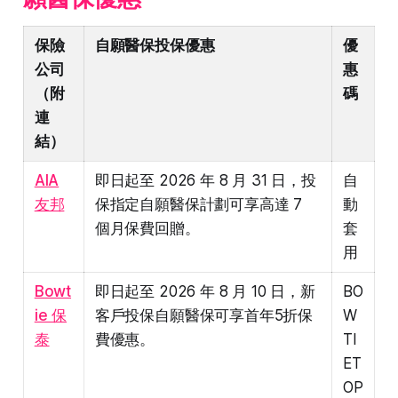
保險
自願醫保投保優惠
優
公司
惠
（附
碼
連
結）
AIA
即日起至 2026 年 8 月 31 日，投
自
友邦
保指定自願醫保計劃可享高達 7
動
個月保費回贈。
套
用
Bowt
即日起至 2026 年 8 月 10 日，新
BO
ie 保
客戶投保自願醫保可享首年5折保
W
泰
費優惠。
TI
ET
OP