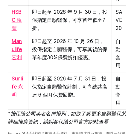
HSB
即日起至 2026 年 9 月 30 日，投
SA
C 匯
保指定自願醫保，可享首年低至7
VE
豐
折。
20
Man
即日起至 2026 年 10 月 26 日，
自
ulife
投保指定自願醫保，可享其後的保
動
宏利
單年度30%保費折扣優惠。
套
用
Sunli
即日起至 2026 年 7 月 31 日，投
自
fe 永
保指定自願醫保計劃，可享總共高
動
明
達 6 個月保費回贈。
套
用
*按保險公司英名名稱排列，如欲了解更多自願醫保的
詳細推廣資訊，請到各保險公司官方網站查看
finance01產品比較乃根據產品資料、事實陳述以及數據，並以一般消