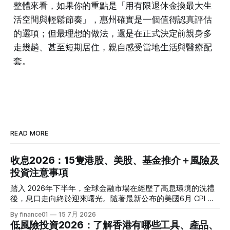
整體來看，如果你的重點是「用有限退休金換最大生
活空間與輕鬆節奏」，惠州確實是一個值得認真評估
的選項；但最理想的做法，還是在正式決定前親身多
走幾趟、甚至短期居住，親自感受當地生活與醫療配
套。
READ MORE
收息2026：15隻港股、美股、基金推介＋風險及
投資注意事項
踏入 2026年下半年，全球金融市場在經歷了高息環境的洗禮
後，息口走向終於迎來曙光。隨著最新公布的美國6月 CPI 同
比增速放緩至 3.5%，通脹壓力進一步減退，美聯儲於年內減
By finance01
15 7月 2026
息的預期再度升溫。 當定期存款利率逐漸從高位回落，如何
低風險投資2026：了解香港有哪些工具、產品、
將資金轉投至能夠產生穩定現金流的收息資產，成為了今年投