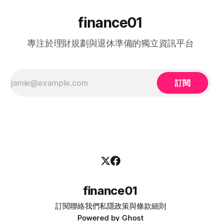
Middle-aged）是一項雙向互惠方案。政府並非直接「派錢」
給求職者，而是透過「僱主僱員共同培訓」的模式：由勞工處
finance01
向聘用中高齡人士的僱主發放誘因（在職培訓津貼），以抵銷
初期適應與培訓的成本，從而大大提升企業聘用熟齡員工的意
專注於理財規劃與退休準備的獨立資訊平台
願。 不論您是尋求轉行的求職者，還是正缺乏人手的企業
HR，2026 年的最新登記方法都已全面數位化： 1. 求職者（中
高齡人士）登記流程 * 第一步： 只要您年滿 40歲或以上，可
在勞工處轄下的任何一間就業中心、
訂閱
finance01
訂閱
聯絡我們
私隱政策與條款細則
Powered by
Ghost