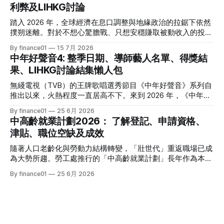
利弊及LIHKG討論
資理財的核心課題。本文特別為您搜集 2026 年 7 月最新市場
數據，盤點港股、美股及基金三大領域共 15 隻熱門收息工
踏入 2026 年，全球經濟在息口調整與地緣政治的拉鋸下依然
具，並深度拆解背後的潛在風險，助您在新一季度穩健收息！
撲朔迷離。對於不想心驚膽戰、只想安穩賺取被動收入的投資
2026年三大領域：15隻熱門收息工具一覽表 為了方便您快速
者而言，「低風險投資」無疑是資產配置的壓艙石。 香港市
By finance01
15 7月 2026
格價與部署，以下先將這 15 隻橫跨港股、美股及基金的明星
場目前有相當多穩健的防守型工具。本文為大家盤點 2026 年
中年好聲音4: 整季日期、導師藝人名單、得獎結
收息產品進行系統性匯總： 範疇代號 / 名稱產品性質2026年
香港最新主流低風險投資產品，橫向比較其利弊，並揭秘連登
果、LIHKG討論結集懶人包
估算年化股息率 / 派息率派息頻率核心定位與優勢港股中國移
（LIHKG）「財經台」巴打們最真實、最不留情面的毒舌評
動 (00941)通訊藍籌6.5% - 6.6%半年配國企巨頭，現金流極
價！ 2026年香港熱門低風險投資工具一覽 在香港，低風險投
無綫電視（TVB）的王牌歌唱選秀節目《中年好聲音》系列自
強，兼具防守與增長。港股中國海洋石油 (00883)能源藍籌
資主要圍繞「保本」與「高流動性」展開。以下是 2026 年最
推出以來，火熱程度一直居高不下。來到 2026 年，《中年好
5.8% - 6.0%半年配受益於地緣政治與油價，
受市場歡迎的 5 大產品比較： 投資工具2026年預估年回報率
聲音 4》依舊是全港市民茶餘飯後的娛樂焦點。本季不僅迎來
By finance01
25 6月 2026
資金鎖定期適合對象風險等級港元/美元定期存款2.4% - 4.0%1
了更新穎的賽制，舞台與音響規格全面升級，參賽者的背景更
中高齡就業計劃2026： 了解登記、申請資格、
個月至1年不等追求絕對保本、懶得操作的人⭐ (極低)美國國庫
是臥虎藏龍，由退隱江湖的昔日歌手到各行各業的隱世歌王，
津貼、職位空缺及成效
債券 (T-Bills)4.0% - 4.5%1個月至30年不等懂得用美股 App、
再次掀起全城「追星」與「懷舊」熱潮。 如果你錯過了部分
追求比定存更高息的人⭐ (極低) 香港政府零售債券
精彩集數，或者想一氣呵成重溫整季的精華，這篇《中年好聲
隨著人口老齡化與勞動力結構轉變，「壯世代」重返職場已成
音 4》全方位懶人包將為你系統化地盤點整季賽期、星級陣
為大勢所趨。勞工處推行的「中高齡就業計劃」長年作為本港
容、終極結果，並結集連登（LIHKG）討論區最地道的爆笑與
僱主與熟齡求職者之間的橋樑，旨在透過發放培訓津貼，鼓勵
By finance01
25 6月 2026
血淚評價！ 《中年好聲音 4》整季賽期與播放時間表 本季
企業聘用年長勞動力。本文將為您全面拆解 2026 年最新優化
《中年好聲音 4》橫跨了 2025 年底至 2026 年第二季，整季
後的計劃內容，包括求職者登記流程、申請資格、津貼金額、
的戰線拉得相當漫長，分階段的對決更具張力。以下為整季的
熱門職位空缺以及計劃的實際成效，助您重燃事業第二春！
核心賽期時間線： * 全球海選招募：2025 年 8
一、 2026 中高齡就業計劃：核心理念與雙向登記指南 勞工處
的「中高齡就業計劃」（Employment Programme for