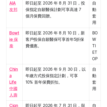
AIA
即日起至 2026 年 8 月 31 日，投
自
友邦
保指定自願醫保計劃可享高達 7
動
個月保費回贈。
套
用
Bowt
即日起至 2026 年 8 月 10 日，新
BO
ie 保
客戶投保自願醫保可享首年5折保
W
泰
費優惠。
TI
ET
OP
Chin
即日起至 2026 年 9 月 30 日，以
自
a
年繳方式投保指定計劃，可享
動
Life
10% 首年保費折扣。
套
中國
用
人壽
Cign
即日起至 2026 年 7 月 31 日，與
自