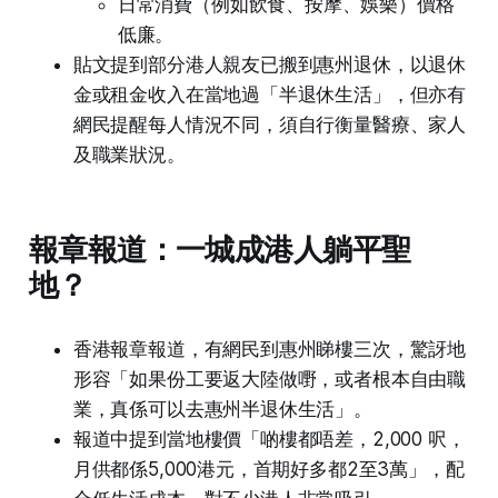
日常消費（例如飲食、按摩、娛樂）價格
低廉。
貼文提到部分港人親友已搬到惠州退休，以退休
金或租金收入在當地過「半退休生活」，但亦有
網民提醒每人情況不同，須自行衡量醫療、家人
及職業狀況。
報章報道：一城成港人躺平聖
地？
香港報章報道，有網民到惠州睇樓三次，驚訝地
形容「如果份工要返大陸做嘢，或者根本自由職
業，真係可以去惠州半退休生活」。
報道中提到當地樓價「啲樓都唔差，2,000 呎，
月供都係5,000港元，首期好多都2至3萬」，配