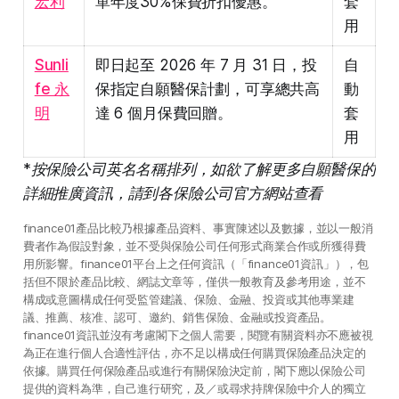
宏利
單年度30%保費折扣優惠。
套
用
Sunli
即日起至 2026 年 7 月 31 日，投
自
fe 永
保指定自願醫保計劃，可享總共高
動
明
達 6 個月保費回贈。
套
用
*按保險公司英名名稱排列，如欲了解更多自願醫保的
詳細推廣資訊，請到各保險公司官方網站查看
finance01產品比較乃根據產品資料、事實陳述以及數據，並以一般消
費者作為假設對象，並不受與保險公司任何形式商業合作或所獲得費
用所影響。finance01平台上之任何資訊（「finance01資訊」），包
括但不限於產品比較、網誌文章等，僅供一般教育及參考用途，並不
構成或意圖構成任何受監管建議、保險、金融、投資或其他專業建
議、推薦、核准、認可、邀約、銷售保險、金融或投資產品。
finance01資訊並沒有考慮閣下之個人需要，閱覽有關資料亦不應被視
為正在進行個人合適性評估，亦不足以構成任何購買保險產品決定的
依據。購買任何保險產品或進行有關保險決定前，閣下應以保險公司
提供的資料為準，自己進行研究，及／或尋求持牌保險中介人的獨立